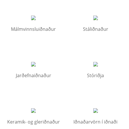
Málmvinnsluiðnaður
Stáliðnaður
Jarðefnaiðnaður
Stóriðja
Keramik- og gleriðnaður
Iðnaðarvörn í iðnaði