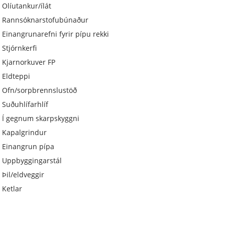
Olíutankur/ílát
Rannsóknarstofubúnaður
Einangrunarefni fyrir pípu rekki
Stjórnkerfi
Kjarnorkuver FP
Eldteppi
Ofn/sorpbrennslustöð
Suðuhlífarhlíf
Í gegnum skarpskyggni
Kapalgrindur
Einangrun pípa
Uppbyggingarstál
Þil/eldveggir
Ketlar