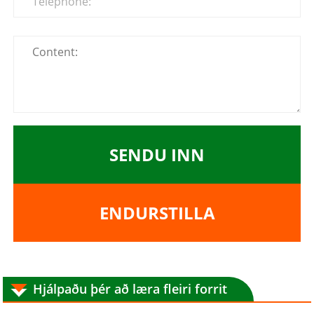
SENDU INN
ENDURSTILLA
Hjálpaðu þér að læra fleiri forrit