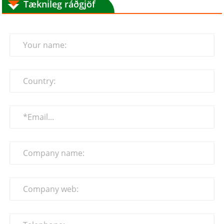
Tæknileg ráðgjöf