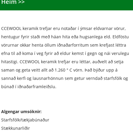
Heim
CCEWOOL keramik trefjar eru notaðar í ýmsar eldvarnar vörur,
hentugur fyrir staði með háan hita eða hugsanlega eld. Eldföstu
vörurnar okkar henta öllum iðnaðarforritum sem krefjast léttra
efna til að koma í veg fyrir að eldur kemst í gegn og nái verulegu
hitastigi. CCEWOOL keramik trefjar eru léttar, auðvelt að setja
saman og geta veitt allt að 1.260 ° C vörn. Það býður upp á
sannað kerfi og lausnarhönnun sem getur verndað starfsfólk og
búnað í iðnaðarframleiðslu.
Algengar umsóknir:
Starfsfólk/tækjabúnaður
Stækkunarliðir