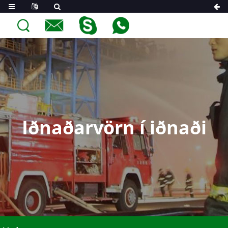
Iðnaðarvörn í iðnaði