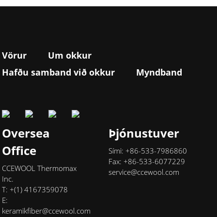
Vörur
Um okkur
Hafðu samband við okkur
Myndband
Oversea
Þjónustuver
Office
Sími: +86-533-7986860
Fax: +86-533-6077229
CCEWOOL Thermomax
service@ccewool.com
Inc.
T: +(1) 4167359078
E:
keramikfiber@ccewool.com