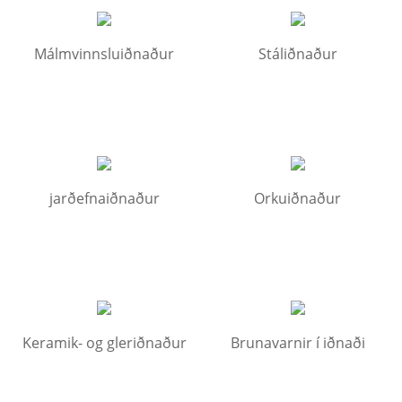
Málmvinnsluiðnaður
Stáliðnaður
jarðefnaiðnaður
Orkuiðnaður
Keramik- og gleriðnaður
Brunavarnir í iðnaði