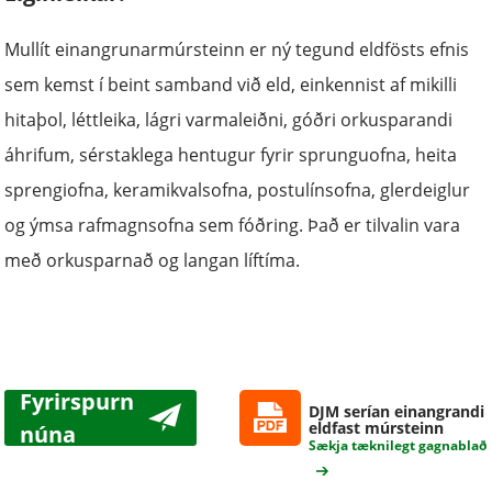
Mullít einangrunarmúrsteinn er ný tegund eldfösts efnis
sem kemst í beint samband við eld, einkennist af mikilli
hitaþol, léttleika, lágri varmaleiðni, góðri orkusparandi
áhrifum, sérstaklega hentugur fyrir sprunguofna, heita
sprengiofna, keramikvalsofna, postulínsofna, glerdeiglur
og ýmsa rafmagnsofna sem fóðring. Það er tilvalin vara
með orkusparnað og langan líftíma.
Fyrirspurn
DJM serían einangrandi
eldfast múrsteinn
núna
Sækja tæknilegt gagnablað