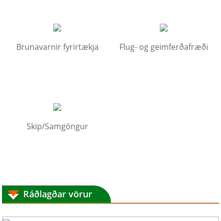
Brunavarnir fyrirtækja
Flug- og geimferðafræði
Skip/Samgöngur
Ráðlagðar vörur