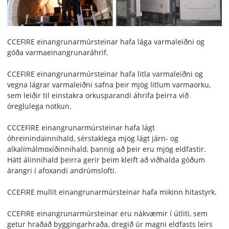
CCEFIRE einangrunarmúrsteinar hafa lága varmaleiðni og
góða varmaeinangrunaráhrif.
CCEFIRE einangrunarmúrsteinar hafa litla varmaleiðni og
vegna lágrar varmaleiðni safna þeir mjög litlum varmaorku,
sem leiðir til einstakra orkusparandi áhrifa þeirra við
óreglulega notkun.
CCCEFIRE einangrunarmúrsteinar hafa lágt
óhreinindainnihald, sérstaklega mjög lágt járn- og
alkalímálmoxíðinnihald, þannig að þeir eru mjög eldfastir.
Hátt álinnihald þeirra gerir þeim kleift að viðhalda góðum
árangri í afoxandi andrúmslofti.
CCEFIRE mullít einangrunarmúrsteinar hafa mikinn hitastyrk.
CCEFIRE einangrunarmúrsteinar eru nákvæmir í útliti, sem
getur hraðað byggingarhraða, dregið úr magni eldfasts leirs