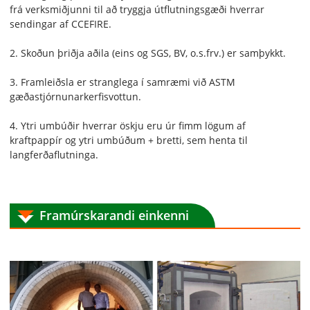
frá verksmiðjunni til að tryggja útflutningsgæði hverrar
sendingar af CCEFIRE.
2. Skoðun þriðja aðila (eins og SGS, BV, o.s.frv.) er samþykkt.
3. Framleiðsla er stranglega í samræmi við ASTM
gæðastjórnunarkerfisvottun.
4. Ytri umbúðir hverrar öskju eru úr fimm lögum af
kraftpappír og ytri umbúðum + bretti, sem henta til
langferðaflutninga.
Framúrskarandi einkenni