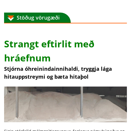
Stöðug vörugæði
Strangt eftirlit með
hráefnum
Stjórna óhreinindainnihaldi, tryggja lága
hitauppstreymi og bæta hitaþol