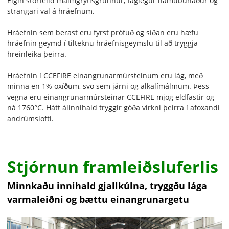
Eigin stórfelld málmgrýtisgrunnur, faglegur námubúnaður og
strangari val á hráefnum.
Hráefnin sem berast eru fyrst prófuð og síðan eru hæfu
hráefnin geymd í tilteknu hráefnisgeymslu til að tryggja
hreinleika þeirra.
Hráefnin í CCEFIRE einangrunarmúrsteinum eru lág, með
minna en 1% oxíðum, svo sem járni og alkalímálmum. Þess
vegna eru einangrunarmúrsteinar CCEFIRE mjög eldfastir og
ná 1760°C. Hátt álinnihald tryggir góða virkni þeirra í afoxandi
andrúmslofti.
Stjórnun framleiðsluferlis
Minnkaðu innihald gjallkúlna, tryggðu lága
varmaleiðni og bættu einangrunargetu