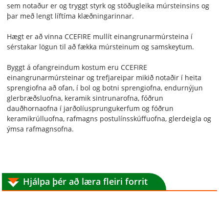
sem notaður er og tryggt styrk og stöðugleika múrsteinsins og
þar með lengt líftíma klæðningarinnar.
Hægt er að vinna CCEFIRE mullít einangrunarmúrsteina í
sérstakar lögun til að fækka múrsteinum og samskeytum.
Byggt á ofangreindum kostum eru CCEFIRE
einangrunarmúrsteinar og trefjareipar mikið notaðir í heita
sprengiofna að ofan, í bol og botni sprengiofna, endurnýjun
glerbræðsluofna, keramik sintrunarofna, fóðrun
dauðhornaofna í jarðolíusprungukerfum og fóðrun
keramikrúlluofna, rafmagns postulínsskúffuofna, glerdeigla og
ýmsa rafmagnsofna.
Hjálpa þér að læra fleiri forrit