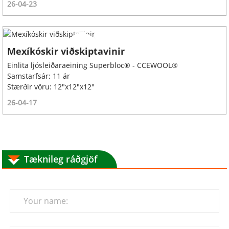
26-04-23
Mexíkóskir viðskiptavinir
Einlita ljósleiðaraeining Superbloc® - CCEWOOL®
Samstarfsár: 11 ár
Stærðir vöru: 12"x12"x12"
26-04-17
Tæknileg ráðgjöf