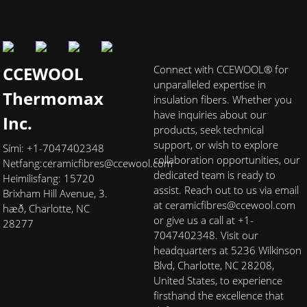
CCEWOOL
Connect with CCEWOOL® for
unparalleled expertise in
Thermomax
insulation fibers. Whether you
have inquiries about our
Inc.
products, seek technical
support, or wish to explore
Sími: +1-7047402348
collaboration opportunities, our
Netfang:
ceramicfibres@ccewool.com
dedicated team is ready to
Heimilisfang: 15720
assist. Reach out to us via email
Brixham Hill Avenue, 3.
at ceramicfibres@ccewool.com
hæð, Charlotte, NC
or give us a call at +1-
28277
7047402348. Visit our
headquarters at 5236 Wilkinson
Blvd, Charlotte, NC 28208,
United States, to experience
firsthand the excellence that