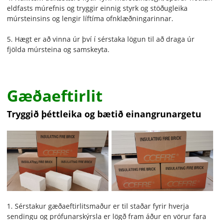
eldfasts múrefnis og tryggir einnig styrk og stöðugleika
múrsteinsins og lengir líftíma ofnklæðningarinnar.
5. Hægt er að vinna úr því í sérstaka lögun til að draga úr
fjölda múrsteina og samskeyta.
Gæðaeftirlit
Tryggið þéttleika og bætið einangrunargetu
1. Sérstakur gæðaeftirlitsmaður er til staðar fyrir hverja
sendingu og prófunarskýrsla er lögð fram áður en vörur fara