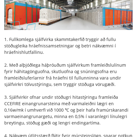
1. Fullkomlega sjálfvirka skammtakerfið tryggir að fullu
stöðugleika hráefnissamsetningar og betri nákvæmni í
hráefnishlutfallinu.
2. Með alþjóðlega háþróuðum sjálfvirkum framleiðslulínum
fyrir háhitagönguofna, skutluofna og snúningsofna eru
framleiðsluferlarnir frá hráefni til fullunninna vara undir
sjálfvirkri tölvustýringu, sem tryggir stöðuga vörugæði.
3. Sjálfvirkir ofnar undir stöðugri hitastýringu framleiða
CCEFIRE einangrunarsteina með varmaleiðni lægri en
0,16w/mk í umhverfi við 1000 ℃ og þeir hafa framúrskarandi
varmaeinangrunargetu, minna en 0,5% í varanlegri línulegri
breytingu, stöðug gæði og lengri endingartíma.
4. Nákvæm útlitsstærð flýtir fyrir múrsteinslögn, sparar notkun