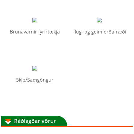
Brunavarnir fyrirtækja
Flug- og geimferðafræði
Skip/Samgöngur
Ráðlagðar vörur