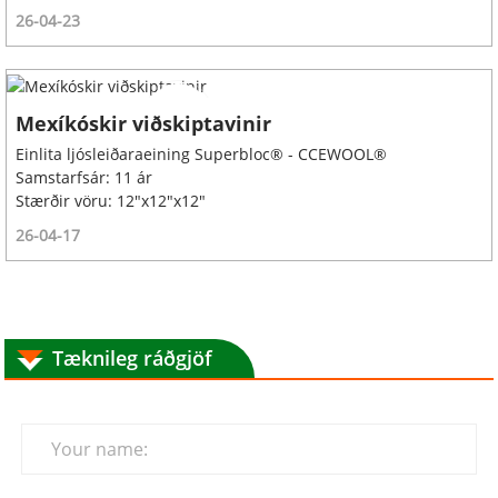
26-04-23
Mexíkóskir viðskiptavinir
Einlita ljósleiðaraeining Superbloc® - CCEWOOL®
Samstarfsár: 11 ár
Stærðir vöru: 12"x12"x12"
26-04-17
Tæknileg ráðgjöf