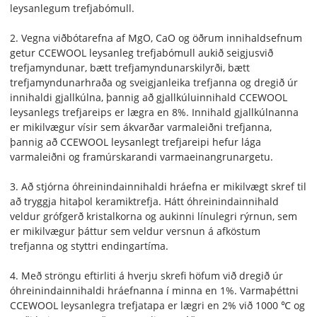
leysanlegum trefjabómull.
2. Vegna viðbótarefna af MgO, CaO og öðrum innihaldsefnum
getur CCEWOOL leysanleg trefjabómull aukið seigjusvið
trefjamyndunar, bætt trefjamyndunarskilyrði, bætt
trefjamyndunarhraða og sveigjanleika trefjanna og dregið úr
innihaldi gjallkúlna, þannig að gjallkúluinnihald CCEWOOL
leysanlegs trefjareips er lægra en 8%. Innihald gjallkúlnanna
er mikilvægur vísir sem ákvarðar varmaleiðni trefjanna,
þannig að CCEWOOL leysanlegt trefjareipi hefur lága
varmaleiðni og framúrskarandi varmaeinangrunargetu.
3. Að stjórna óhreinindainnihaldi hráefna er mikilvægt skref til
að tryggja hitaþol keramiktrefja. Hátt óhreinindainnihald
veldur grófgerð kristalkorna og aukinni línulegri rýrnun, sem
er mikilvægur þáttur sem veldur versnun á afköstum
trefjanna og styttri endingartíma.
4. Með ströngu eftirliti á hverju skrefi höfum við dregið úr
óhreinindainnihaldi hráefnanna í minna en 1%. Varmaþéttni
CCEWOOL leysanlegra trefjatapa er lægri en 2% við 1000 ℃ og