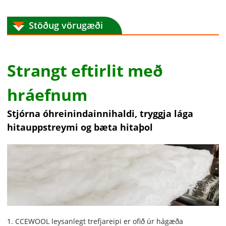
Stöðug vörugæði
Strangt eftirlit með
hráefnum
Stjórna óhreinindainnihaldi, tryggja lága
hitauppstreymi og bæta hitaþol
1. CCEWOOL leysanlegt trefjareipi er ofið úr hágæða