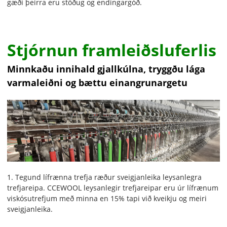
gæði þeirra eru stöðug og endingargóð.
Stjórnun framleiðsluferlis
Minnkaðu innihald gjallkúlna, tryggðu lága
varmaleiðni og bættu einangrunargetu
1. Tegund lífrænna trefja ræður sveigjanleika leysanlegra
trefjareipa. CCEWOOL leysanlegir trefjareipar eru úr lífrænum
viskósutrefjum með minna en 15% tapi við kveikju og meiri
sveigjanleika.