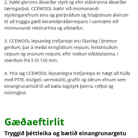
2. Þykkt glersins ákvarðar styrk og efni stálvíranna ákvarðar
tæringarþol. CCEWOOL bætir við mismunandi
styrkingarefnum eins og glerþráðum og hitaþolnum álvírum
til að tryggja gæði keramikþráðarreipans í samræmi við
mismunandi rekstrarhita og aðstæður.
3. CCEWOOL leysanleg trefjareipi eru fáanleg í þremur
gerðum, þar á meðal kringlóttum reipum, ferköntuðum
reipum og snúnum reipum, eftir notkun viðskiptavina, í
stærðum frá 5 til 150 mm.
4. Ytra lag CCEWOOL leysanlegra trefjareipa er hægt að húða
með PTFE, kísilgeli, vermikúlíti, grafíti og öðrum efnum sem
einangrunarhúð til að bæta togstyrk þeirra, rofþol og
núningþol.
Gæðaeftirlit
Tryggið þéttleika og bætið einangrunargetu