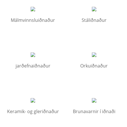
Málmvinnsluiðnaður
Stáliðnaður
jarðefnaiðnaður
Orkuiðnaður
Keramik- og gleriðnaður
Brunavarnir í iðnaði