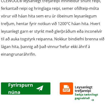
CCEWOOL® leysanlegt trefjareipi inniheldur snúnt reipi,
ferkantað reipi og hringlaga reipi, sem
er ofið
teip
-móta
vörur við háan hita sem eru úr óbeinum leysanlegum
trefjum
, hentar fyrir notkun við 1200°C háan hita. Hvert
leysanlegt garn er styrkt með glerþráðum eða inconelvír
til að auka togstyrk reipanna. Nokkur bindiefni brenna við
lágan hita, þannig að það vinnur
'
hefur ekki áhrif á
einangrunaráhrifin.
Fyrirspurn
Leysanlegt
trefjareipi
núna
Sækja tæknilegt
gagnablað