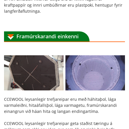
kraftpappír og innri umbúðirnar eru plastpoki, hentugur fyrir
langferðaflutninga.
Framúrskarandi einkenni
CCEWOOL leysanlegir trefjareipar eru með háhitaþol, lága
varmaleiðni, hitaáfallsþol, lága varmagetu, framúrskarandi
einangrun við háan hita og langan endingartíma.
CCEWOOL leysanlegir trefjareipar geta staðist tæringu á