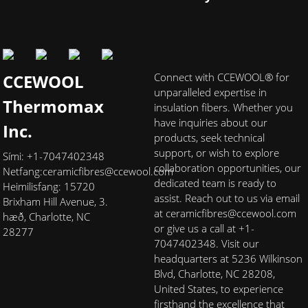
CCEWOOL
Connect with CCEWOOL® for
unparalleled expertise in
Thermomax
insulation fibers. Whether you
have inquiries about our
Inc.
products, seek technical
support, or wish to explore
Sími: +1-7047402348
collaboration opportunities, our
Netfang:
ceramicfibres@ccewool.com
dedicated team is ready to
Heimilisfang: 15720
assist. Reach out to us via email
Brixham Hill Avenue, 3.
at ceramicfibres@ccewool.com
hæð, Charlotte, NC
or give us a call at +1-
28277
7047402348. Visit our
headquarters at 5236 Wilkinson
Blvd, Charlotte, NC 28208,
United States, to experience
firsthand the excellence that