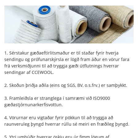
1. Sérstakur gæðaeftirlitsmaður er til staðar fyrir hverja
sendingu og prófunarskýrsla er lögð fram áður en vörur fara
frá verksmiðjunni til að tryggja gæði útflutnings hverrar
sendingar af CCEWOOL.
2. Skoðun þriðja aðila (eins og SGS, BV, o.s.frv.) er samþykkt.
3. Framleiðsla er stranglega í samræmi við ISO9000
gæðastjórnunarkerfisvottun.
4. Vörurnar eru vigtaðar fyrir pökkun til að tryggja að
raunveruleg þyngd hverrar rúllu sé meiri en fræðileg þyngd.
5. Ytri umbúðir hverrar öskju eru úr fimm lögum af