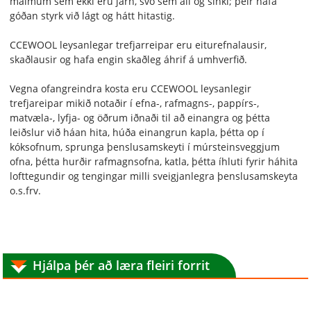
málmum sem ekki eru járn, svo sem áli og sinki; þeir hafa
góðan styrk við lágt og hátt hitastig.
CCEWOOL leysanlegar trefjarreipar eru eiturefnalausir,
skaðlausir og hafa engin skaðleg áhrif á umhverfið.
Vegna ofangreindra kosta eru CCEWOOL leysanlegir
trefjareipar mikið notaðir í efna-, rafmagns-, pappírs-,
matvæla-, lyfja- og öðrum iðnaði til að einangra og þétta
leiðslur við háan hita, húða einangrun kapla, þétta op í
kóksofnum, sprunga þenslusamskeyti í múrsteinsveggjum
ofna, þétta hurðir rafmagnsofna, katla, þétta íhluti fyrir háhita
lofttegundir og tengingar milli sveigjanlegra þenslusamskeyta
o.s.frv.
Hjálpa þér að læra fleiri forrit