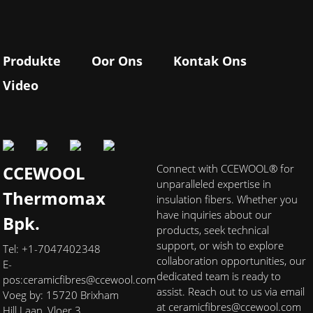
Produkte
Oor Ons
Kontak Ons
Video
CCEWOOL
Connect with CCEWOOL® for
unparalleled expertise in
Thermomax
insulation fibers. Whether you
have inquiries about our
Bpk.
products, seek technical
support, or wish to explore
Tel: +1-7047402348
collaboration opportunities, our
E-
dedicated team is ready to
pos:
ceramicfibres@ccewool.com
assist. Reach out to us via email
Voeg by: 15720 Brixham
at ceramicfibres@ccewool.com
Hill Laan, Vloer 3,