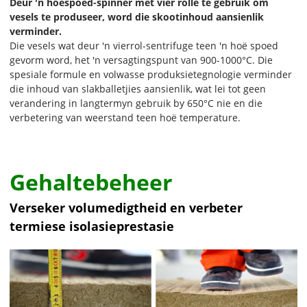
Deur 'n hoëspoed-spinner met vier rolle te gebruik om
vesels te produseer, word die skootinhoud aansienlik
verminder.
Die vesels wat deur 'n vierrol-sentrifuge teen 'n hoë spoed
gevorm word, het 'n versagtingspunt van 900-1000°C. Die
spesiale formule en volwasse produksietegnologie verminder
die inhoud van slakballetjies aansienlik, wat lei tot geen
verandering in langtermyn gebruik by 650°C nie en die
verbetering van weerstand teen hoë temperature.
Gehaltebeheer
Verseker volumedigtheid en verbeter
termiese isolasieprestasie