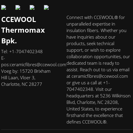
CCEWOOL
Connect with CCEWOOL® for
unparalleled expertise in
Thermomax
insulation fibers. Whether you
have inquiries about our
Bpk.
products, seek technical
support, or wish to explore
Tel: +1-7047402348
collaboration opportunities, our
E-
dedicated team is ready to
pos:
ceramicfibres@ccewool.com
assist. Reach out to us via email
Voeg by: 15720 Brixham
at ceramicfibres@ccewool.com
Hill Laan, Vloer 3,
or give us a call at +1-
Charlotte, NC 28277
7047402348. Visit our
headquarters at 5236 Wilkinson
Blvd, Charlotte, NC 28208,
United States, to experience
firsthand the excellence that
defines CCEWOOL®.