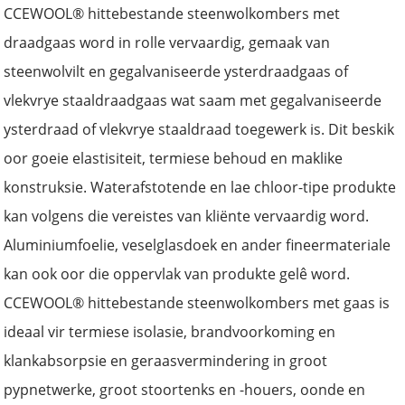
CCEWOOL® hittebestande steenwolkombers met
draadgaas word in rolle vervaardig, gemaak van
steenwolvilt en gegalvaniseerde ysterdraadgaas of
vlekvrye staaldraadgaas wat saam met gegalvaniseerde
ysterdraad of vlekvrye staaldraad toegewerk is. Dit beskik
oor goeie elastisiteit, termiese behoud en maklike
konstruksie. Waterafstotende en lae chloor-tipe produkte
kan volgens die vereistes van kliënte vervaardig word.
Aluminiumfoelie, veselglasdoek en ander fineermateriale
kan ook oor die oppervlak van produkte gelê word.
CCEWOOL® hittebestande steenwolkombers met gaas is
ideaal vir termiese isolasie, brandvoorkoming en
klankabsorpsie en geraasvermindering in groot
pypnetwerke, groot stoortenks en -houers, oonde en