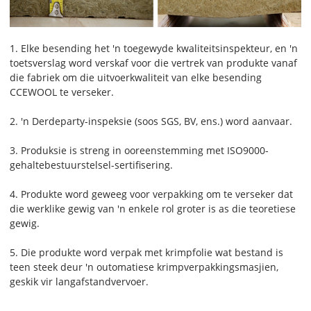
1. Elke besending het 'n toegewyde kwaliteitsinspekteur, en 'n
toetsverslag word verskaf voor die vertrek van produkte vanaf
die fabriek om die uitvoerkwaliteit van elke besending
CCEWOOL te verseker.
2. 'n Derdeparty-inspeksie (soos SGS, BV, ens.) word aanvaar.
3. Produksie is streng in ooreenstemming met ISO9000-
gehaltebestuurstelsel-sertifisering.
4. Produkte word geweeg voor verpakking om te verseker dat
die werklike gewig van 'n enkele rol groter is as die teoretiese
gewig.
5. Die produkte word verpak met krimpfolie wat bestand is
teen steek deur 'n outomatiese krimpverpakkingsmasjien,
geskik vir langafstandvervoer.