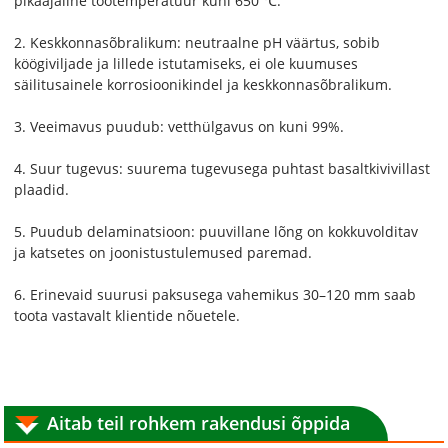
pikaajaline töötemperatuur kuni 650 ℃.
2. Keskkonnasõbralikum: neutraalne pH väärtus, sobib
köögiviljade ja lillede istutamiseks, ei ole kuumuses
säilitusainele korrosioonikindel ja keskkonnasõbralikum.
3. Veeimavus puudub: vetthülgavus on kuni 99%.
4. Suur tugevus: suurema tugevusega puhtast basaltkivivillast
plaadid.
5. Puudub delaminatsioon: puuvillane lõng on kokkuvolditav
ja katsetes on joonistustulemused paremad.
6. Erinevaid suurusi paksusega vahemikus 30–120 mm saab
toota vastavalt klientide nõuetele.
Aitab teil rohkem rakendusi õppida