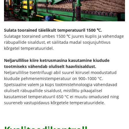
Sulata toorained täielikult temperatuuril 1500 ℃.
Sulatage toorained umbes 1500 ℃ juures kuplis ja vähendage
räbupallide sisaldust, et säilitada madal soojusjuhtivus
kõrgetel temperatuuridel.
Neljarullilise kiire ketrusmasina kasutamine kiudude
tootmiseks vähendab oluliselt haavlisisaldust.
Neljarullilise tsentrifuugi abil suurel kiirusel moodustatud
kiudude pehmenemistemperatuur on 900–1000 °C.
Spetsiaalne valem ja küps tootmistehnoloogia vähendavad
oluliselt räbupallide sisaldust, mistõttu pikaajalisel
kasutamisel temperatuuril 650 °C ei muutu omadused ning
suureneb vastupidavus kõrgetele temperatuuridele.