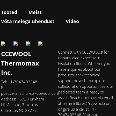
Tooted
Meist
Võta meiega ühendust
Video
CCEWOOL
Connect with CCEWOOL® for
unparalleled expertise in
Thermomax
insulation fibers. Whether you
have inquiries about our
Inc.
products, seek technical
support, or wish to explore
Tel: +1-7047402348
collaboration opportunities, our
E-
dedicated team is ready to
post:
ceramicfibres@ccewool.com
assist. Reach out to us via email
Aadress: 15720 Brixham
at ceramicfibres@ccewool.com
Hill Avenue, 3. korrus,
or give us a call at +1-
Charlotte, NC 28277
7047402348. Visit our