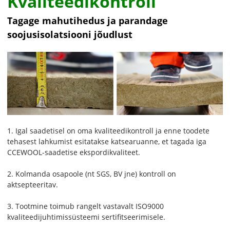
Kvaliteedikontroll
Tagage mahutihedus ja parandage
soojusisolatsiooni jõudlust
1. Igal saadetisel on oma kvaliteedikontroll ja enne toodete
tehasest lahkumist esitatakse katsearuanne, et tagada iga
CCEWOOL-saadetise ekspordikvaliteet.
2. Kolmanda osapoole (nt SGS, BV jne) kontroll on
aktsepteeritav.
3. Tootmine toimub rangelt vastavalt ISO9000
kvaliteedijuhtimissüsteemi sertifitseerimisele.