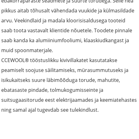
ebakorrapäraste seadmete ja suurte torudega. Selle hea
pikkus aitab tõhusalt vähendada vuukide ja külmasildade
arvu. Veekindlaid ja madala kloorisisaldusega tooteid
saab toota vastavalt klientide nõuetele. Toodete pinnale
saab kanda ka alumiiniumfooliumi, klaaskiudkangast ja
muid spoonmaterjale.
CCEWOOL® tööstuslikku kivivillakatet kasutatakse
peamiselt soojuse säilitamiseks, mürasummutuseks ja
isikukaitseks suure läbimõõduga torude, mahutite,
ebatasaste pindade, tolmukogumisseinte ja
suitsugaasitorude eest elektrijaamades ja keemiatehastes
ning samal ajal tugevdab see tulekindlust.