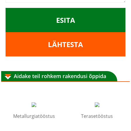
ESITA
LÄHTESTA
Aidake teil rohkem rakendusi õppida
Metallurgiatööstus
Terasetööstus