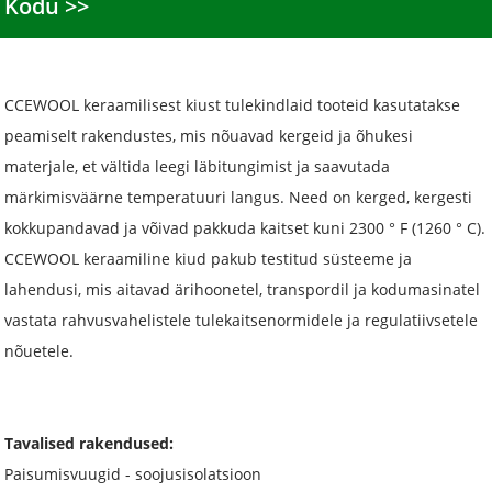
Kodu
CCEWOOL keraamilisest kiust tulekindlaid tooteid kasutatakse
peamiselt rakendustes, mis nõuavad kergeid ja õhukesi
materjale, et vältida leegi läbitungimist ja saavutada
märkimisväärne temperatuuri langus. Need on kerged, kergesti
kokkupandavad ja võivad pakkuda kaitset kuni 2300 ° F (1260 ° C).
CCEWOOL keraamiline kiud pakub testitud süsteeme ja
lahendusi, mis aitavad ärihoonetel, transpordil ja kodumasinatel
vastata rahvusvahelistele tulekaitsenormidele ja regulatiivsetele
nõuetele.
Tavalised rakendused:
Paisumisvuugid - soojusisolatsioon