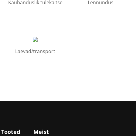
Kaubanduslik tulekaitse
Lennundus
Laevad/transport
Tooted
Meist