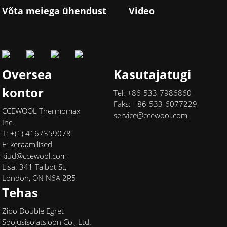
Võta meiega ühendust
Video
Oversea
Kasutajatugi
kontor
Tel: +86-533-7986860
Faks: +86-533-6077229
CCEWOOL Thermomax
service@ccewool.com
Inc.
T: +(1) 4167359078
E:
keraamilised
kiud@ccewool.com
Lisa: 341 Talbot St,
London, ON N6A 2R5
Tehas
Zibo Double Egret
Soojusisolatsioon Co., Ltd.