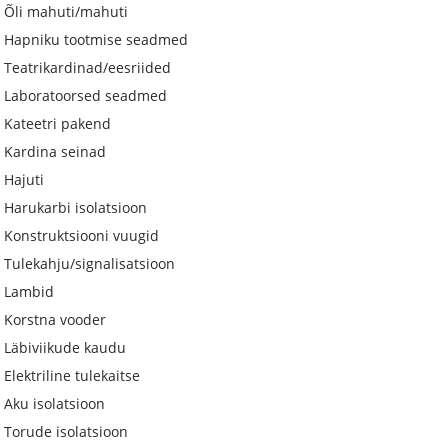
Õli mahuti/mahuti
Hapniku tootmise seadmed
Teatrikardinad/eesriided
Laboratoorsed seadmed
Kateetri pakend
Kardina seinad
Hajuti
Harukarbi isolatsioon
Konstruktsiooni vuugid
Tulekahju/signalisatsioon
Lambid
Korstna vooder
Läbiviikude kaudu
Elektriline tulekaitse
Aku isolatsioon
Torude isolatsioon