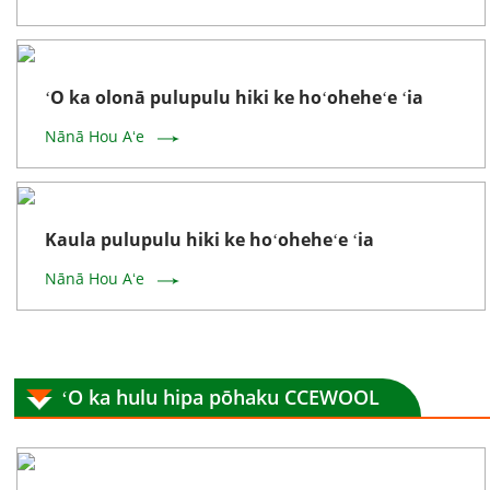
ʻO ka olonā pulupulu hiki ke hoʻoheheʻe ʻia
Nānā Hou Aʻe
Kaula pulupulu hiki ke hoʻoheheʻe ʻia
Nānā Hou Aʻe
ʻO ka hulu hipa pōhaku CCEWOOL