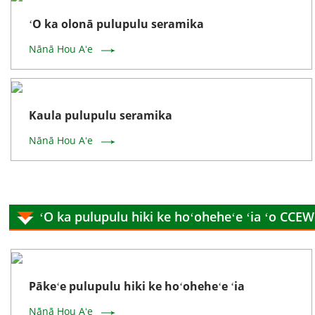
ʻO ka olonā pulupulu seramika
Nānā Hou Aʻe
Kaula pulupulu seramika
Nānā Hou Aʻe
ʻO ka pulupulu hiki ke hoʻoheheʻe ʻia ʻo CC
Pākeʻe pulupulu hiki ke hoʻoheheʻe ʻia
Nānā Hou Aʻe