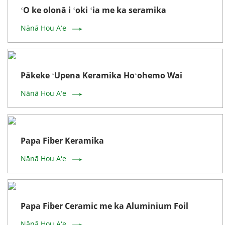
ʻO ke olonā i ʻoki ʻia me ka seramika
Nānā Hou Aʻe
Pākeke ʻUpena Keramika Hoʻohemo Wai
Nānā Hou Aʻe
Papa Fiber Keramika
Nānā Hou Aʻe
Papa Fiber Ceramic me ka Aluminium Foil
Nānā Hou Aʻe