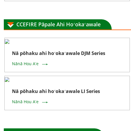
CCEFIRE Pāpale Ahi Hoʻokaʻawale
Nā pōhaku ahi hoʻokaʻawale DJM Series
Nānā Hou Aʻe
Nā pōhaku ahi hoʻokaʻawale LI Series
Nānā Hou Aʻe