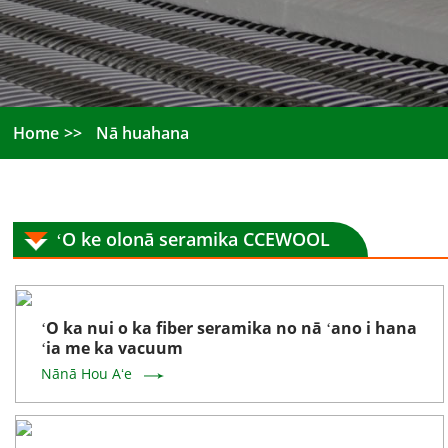
Home
Nā huahana
ʻO ke olonā seramika CCEWOOL
ʻO ka nui o ka fiber seramika no nā ʻano i hana
ʻia me ka vacuum
Nānā Hou Aʻe