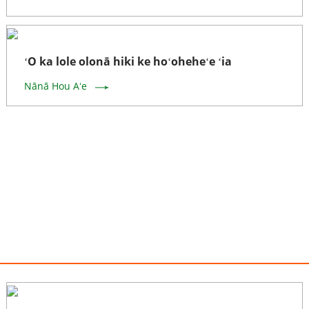
ʻO ka lole olonā hiki ke hoʻoheheʻe ʻia
Nānā Hou Aʻe