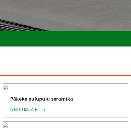
Pākeke pulupulu seramika
Nānā Hou Aʻe