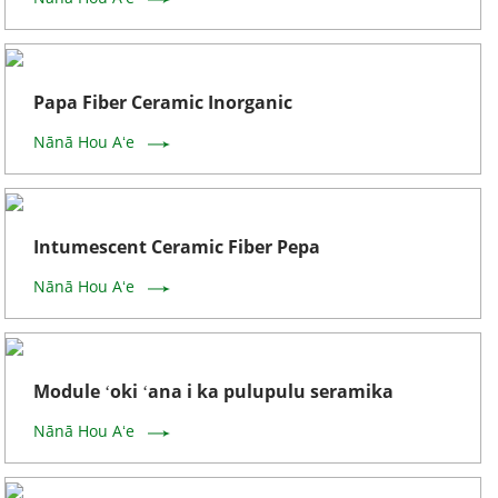
Papa Fiber Ceramic Inorganic
Nānā Hou Aʻe
Intumescent Ceramic Fiber Pepa
Nānā Hou Aʻe
Module ʻoki ʻana i ka pulupulu seramika
Nānā Hou Aʻe