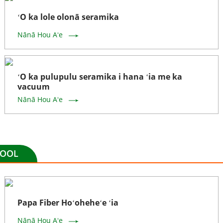
ʻO ka lole olonā seramika
Nānā Hou Aʻe
ʻO ka pulupulu seramika i hana ʻia me ka
vacuum
Nānā Hou Aʻe
EWOOL
Papa Fiber Hoʻoheheʻe ʻia
Nānā Hou Aʻe