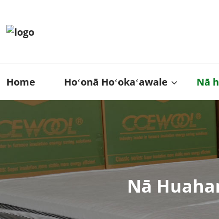
Home
Hoʻonā Hoʻokaʻawale
Nā 
Nā Huahan