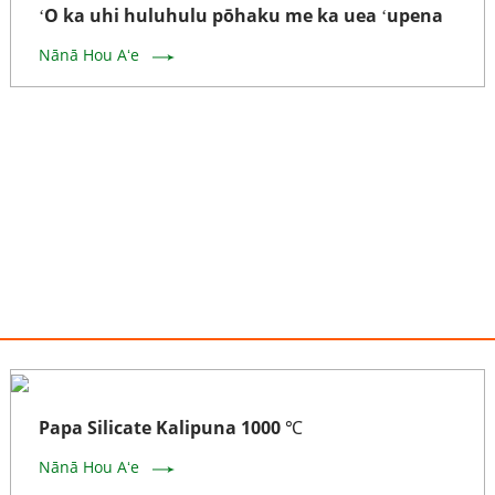
ʻO ka uhi huluhulu pōhaku me ka uea ʻupena
Nānā Hou Aʻe
Papa Silicate Kalipuna 1000 ℃
Nānā Hou Aʻe