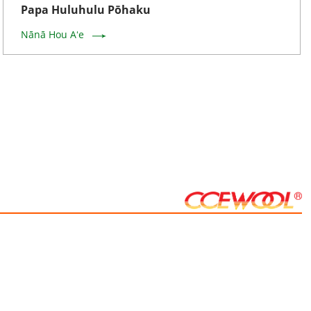
Papa Huluhulu Pōhaku
Nānā Hou Aʻe