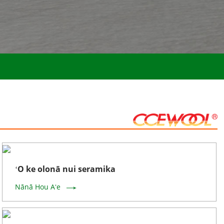
ʻO ke olonā nui seramika
Nānā Hou Aʻe