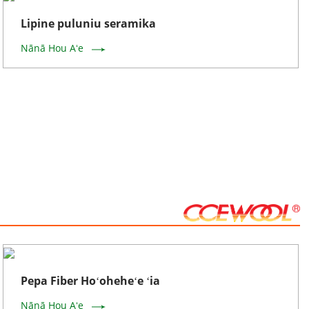
Lipine puluniu seramika
Nānā Hou Aʻe
Pepa Fiber Hoʻoheheʻe ʻia
Nānā Hou Aʻe