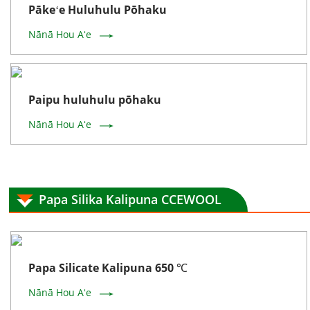
Pākeʻe Huluhulu Pōhaku
Nānā Hou Aʻe
Paipu huluhulu pōhaku
Nānā Hou Aʻe
Papa Silika Kalipuna CCEWOOL
Papa Silicate Kalipuna 650 ℃
Nānā Hou Aʻe