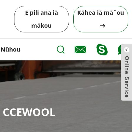
E pili ana iā
Kāhea iā mā˚ou
mākou
Nūhou
ʻe CCEWOOL