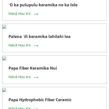
ʻO ka pulupulu keramika no ka lole
Nānā Hou Aʻe
Palena ʻili keramika lahilahi loa
Nānā Hou Aʻe
Papa Fiber Keramika Nui
Nānā Hou Aʻe
Papa Hydrophobic Fiber Ceramic
Nānā Hou Aʻe