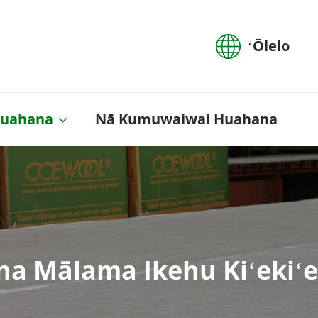
ʻŌlelo
huahana
Nā Kumuwaiwai Huahana
a Mālama Ikehu Kiʻeki