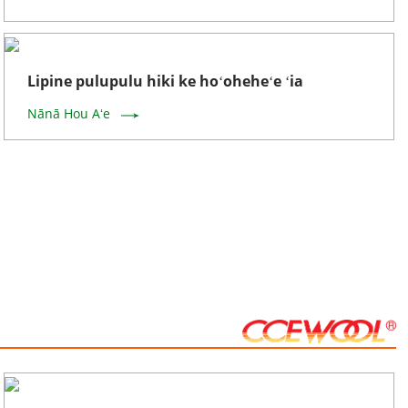
Lipine pulupulu hiki ke hoʻoheheʻe ʻia
Nānā Hou Aʻe