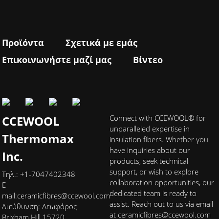
Προϊόντα
Σχετικά με εμάς
Επικοινωνήστε μαζί μας
Βίντεο
CCEWOOL
Connect with CCEWOOL® for
unparalleled expertise in
Thermomax
insulation fibers. Whether you
have inquiries about our
Inc.
products, seek technical
support, or wish to explore
Τηλ.: +1-7047402348
collaboration opportunities, our
E-
dedicated team is ready to
mail:
ceramicfibres@ccewool.com
assist. Reach out to us via email
Διεύθυνση: Λεωφόρος
at ceramicfibres@ccewool.com
Brixham Hill 15720,