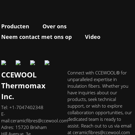
Producten
Over ons
Neem contact met ons op
Video
CCEWOOL
Connect with CCEWOOL® for
unparalleled expertise in
Thermomax
insulation fibers. Whether you
have inquiries about our
Inc.
products, seek technical
support, or wish to explore
Tel: +1-7047402348
collaboration opportunities, our
E-
dedicated team is ready to
mail:
ceramicfibres@ccewool.com
assist. Reach out to us via email
Adres: 15720 Brixham
at ceramicfibres@ccewool.com
Hill Avenue, 3e