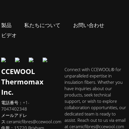
製品
私たちについて
お問い合わせ
ビデオ
CCEWOOL
Connect with CCEWOOL® for
unparalleled expertise in
Thermomax
insulation fibers. Whether you
have inquiries about our
Inc.
products, seek technical
support, or wish to explore
電話番号：+1-
collaboration opportunities, our
7047402348
dedicated team is ready to
メールアドレ
assist. Reach out to us via email
ス:
ceramicfibres@ccewool.com
at ceramicfibres@ccewool.com
住所：15720 Brixham