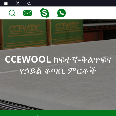
CCEWOOL ከፍተኛ-ቅልጥፍና
የኃይል ቆጣቢ ምርቶች