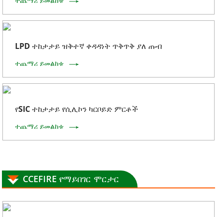
ተጨማሪ ይመልከቱ
LPD ተከታታይ ዝቅተኛ ቀዳዳነት ጥቅጥቅ ያለ ጡብ
ተጨማሪ ይመልከቱ
የSIC ተከታታይ የሲሊኮን ካርቦይድ ምርቶች
ተጨማሪ ይመልከቱ
CCEFIRE የማይበገር ሞርታር