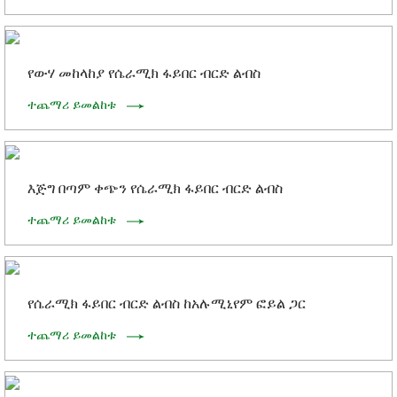
የውሃ መከላከያ የሴራሚክ ፋይበር ብርድ ልብስ
ተጨማሪ ይመልከቱ
እጅግ በጣም ቀጭን የሴራሚክ ፋይበር ብርድ ልብስ
ተጨማሪ ይመልከቱ
የሴራሚክ ፋይበር ብርድ ልብስ ከአሉሚኒየም ፎይል ጋር
ተጨማሪ ይመልከቱ