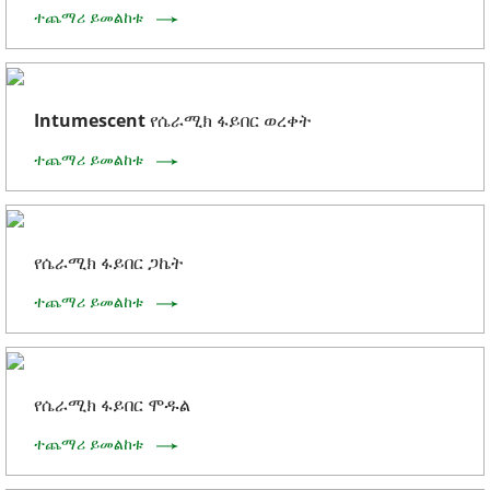
ተጨማሪ ይመልከቱ
Intumescent የሴራሚክ ፋይበር ወረቀት
ተጨማሪ ይመልከቱ
የሴራሚክ ፋይበር ጋኬት
ተጨማሪ ይመልከቱ
የሴራሚክ ፋይበር ሞዱል
ተጨማሪ ይመልከቱ