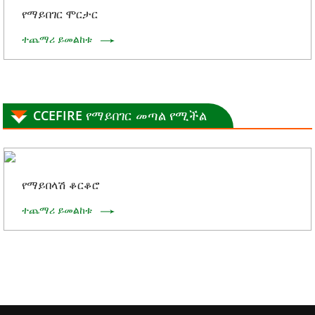
የማይበገር ሞርታር
ተጨማሪ ይመልከቱ
CCEFIRE የማይበገር መጣል የሚችል
የማይበላሽ ቆርቆሮ
ተጨማሪ ይመልከቱ