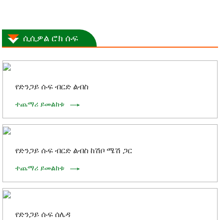
ሲሲዎል ሮክ ሱፍ
የድንጋይ ሱፍ ብርድ ልብስ
ተጨማሪ ይመልከቱ
የድንጋይ ሱፍ ብርድ ልብስ ከሽቦ ሜሽ ጋር
ተጨማሪ ይመልከቱ
የድንጋይ ሱፍ ሰሌዳ