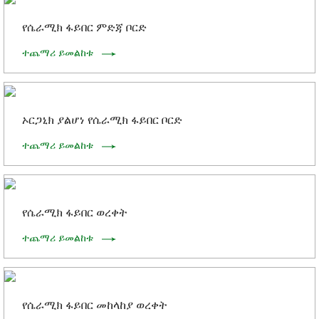
የሴራሚክ ፋይበር ምድጃ ቦርድ
ተጨማሪ ይመልከቱ
ኦርጋኒክ ያልሆነ የሴራሚክ ፋይበር ቦርድ
ተጨማሪ ይመልከቱ
የሴራሚክ ፋይበር ወረቀት
ተጨማሪ ይመልከቱ
የሴራሚክ ፋይበር መከላከያ ወረቀት