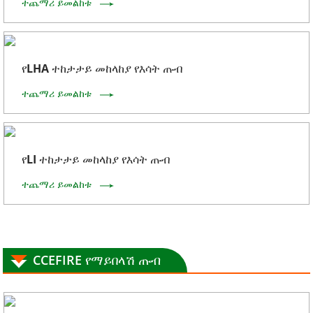
ተጨማሪ ይመልከቱ
የLHA ተከታታይ መከላከያ የእሳት ጡብ
ተጨማሪ ይመልከቱ
የLI ተከታታይ መከላከያ የእሳት ጡብ
ተጨማሪ ይመልከቱ
CCEFIRE የማይበላሽ ጡብ