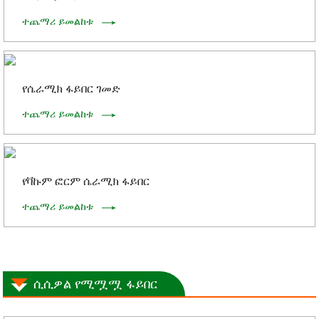
ተጨማሪ ይመልከቱ
የሴራሚክ ፋይበር ገመድ
ተጨማሪ ይመልከቱ
የቫኩም ፎርም ሴራሚክ ፋይበር
ተጨማሪ ይመልከቱ
ሲሲዎል የሚሟሟ ፋይበር