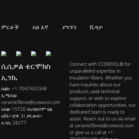
ምርቶች
ስለ እኛ
ያግኙን
ቪዲዮ
ሲሲዎል ቴርሞክስ
Connect with CCEWOOL® for
unparalleled expertise in
ኢንክ.
insulation fibers. Whether you
have inquiries about our
ስልክ: +1-7047402348
products, seek technical
ኢሜይል፡
support, or wish to explore
ceramicfibres@ccewool.com
collaboration opportunities, our
አክል፡ 15720 ብሪክስሃም ሂል
dedicated team is ready to
አቨኑ፣ ፎቅ 3፣ ቻርሎት፣
assist. Reach out to us via email
ኤንሲ 28277
at ceramicfibres@ccewool.com
or give us a call at +1-