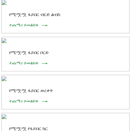
የሚሟሟ ፋይበር ብርድ ልብስ
ተጨማሪ ይመልከቱ
የሚሟሟ ፋይበር ቦርድ
ተጨማሪ ይመልከቱ
የሚሟሟ ፋይበር ወረቀት
ተጨማሪ ይመልከቱ
የሚሟሟ የፋይበር ክር