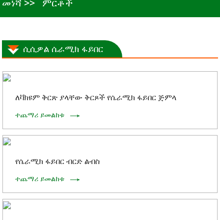
መነሻ
ምርቶች
ሲሲዎል ሴራሚክ ፋይበር
ለቫክዩም ቅርጽ ያላቸው ቅርጾች የሴራሚክ ፋይበር ጅምላ
ተጨማሪ ይመልከቱ
የሴራሚክ ፋይበር ብርድ ልብስ
ተጨማሪ ይመልከቱ