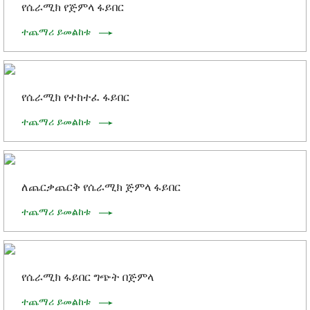
የሴራሚክ የጅምላ ፋይበር
ተጨማሪ ይመልከቱ
የሴራሚክ የተከተፈ ፋይበር
ተጨማሪ ይመልከቱ
ለጨርቃጨርቅ የሴራሚክ ጅምላ ፋይበር
ተጨማሪ ይመልከቱ
የሴራሚክ ፋይበር ግጭት በጅምላ
ተጨማሪ ይመልከቱ