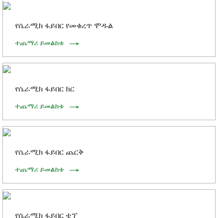
የሴራሚክ ፋይበር የመቁረጥ ሞዱል
ተጨማሪ ይመልከቱ
የሴራሚክ ፋይበር ክር
ተጨማሪ ይመልከቱ
የሴራሚክ ፋይበር ጨርቅ
ተጨማሪ ይመልከቱ
የሴራሚክ ፋይበር ቴፕ