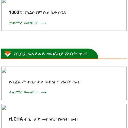
1000℃ የካልሲየም ሲሊኬት ቦርድ
ተጨማሪ ይመልከቱ
የሲሲኤፍአይሬይ መከላከያ የእሳት ጡብ
የዲጄኤም ተከታታይ መከላከያ የእሳት ጡብ
ተጨማሪ ይመልከቱ
የLCHA ተከታታይ መከላከያ የእሳት ጡብ