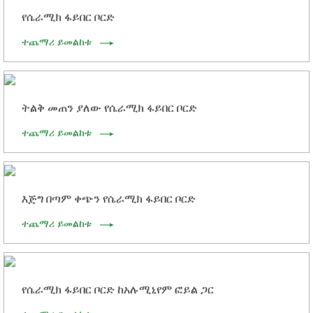
የሴራሚክ ፋይበር ቦርድ
ተጨማሪ ይመልከቱ
ትልቅ መጠን ያለው የሴራሚክ ፋይበር ቦርድ
ተጨማሪ ይመልከቱ
እጅግ በጣም ቀጭን የሴራሚክ ፋይበር ቦርድ
ተጨማሪ ይመልከቱ
የሴራሚክ ፋይበር ቦርድ ከአሉሚኒየም ፎይል ጋር