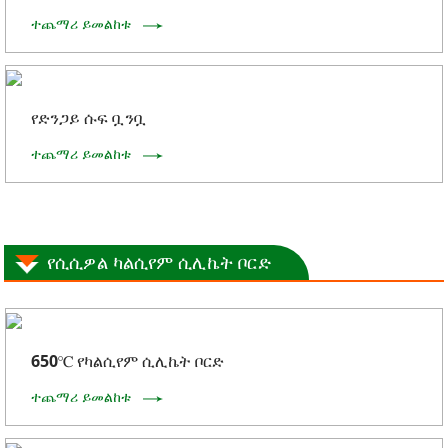
ተጨማሪ ይመልከቱ
የድንጋይ ሱፍ ቧንቧ
ተጨማሪ ይመልከቱ
የሲሲዎል ካልሲየም ሲሊኬት ቦርድ
650℃ የካልሲየም ሲሊኬት ቦርድ
ተጨማሪ ይመልከቱ