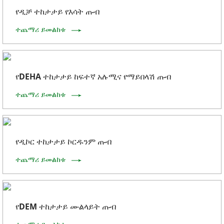
የዲቻ ተከታታይ የእሳት ጡብ
ተጨማሪ ይመልከቱ
የDEHA ተከታታይ ከፍተኛ አሉሚና የማይበላሽ ጡብ
ተጨማሪ ይመልከቱ
የዲኮር ተከታታይ ኮርዱንም ጡብ
ተጨማሪ ይመልከቱ
የDEM ተከታታይ ሙልላይት ጡብ