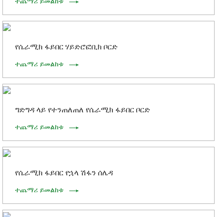
ተጨማሪ ይመልከቱ
የሴራሚክ ፋይበር ሃይድሮፎቢክ ቦርድ
ተጨማሪ ይመልከቱ
ግድግዳ ላይ የተንጠለጠለ የሴራሚክ ፋይበር ቦርድ
ተጨማሪ ይመልከቱ
የሴራሚክ ፋይበር የኋላ ሽፋን ሰሌዳ
ተጨማሪ ይመልከቱ