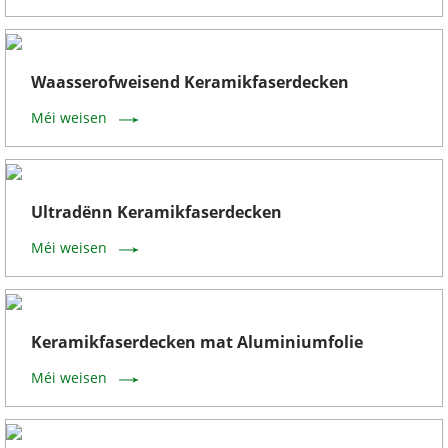
Waasserofweisend Keramikfaserdecken
Méi weisen
Ultradënn Keramikfaserdecken
Méi weisen
Keramikfaserdecken mat Aluminiumfolie
Méi weisen