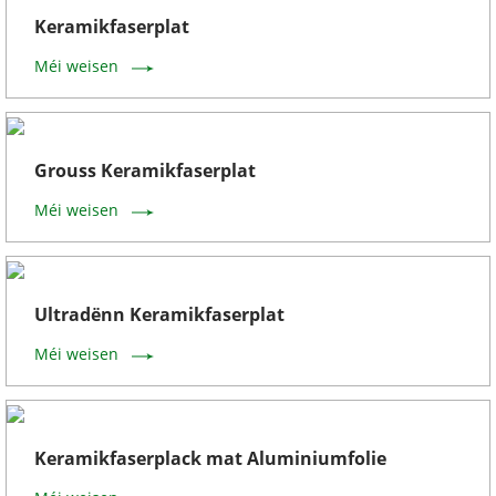
Keramikfaserplat
Méi weisen
Grouss Keramikfaserplat
Méi weisen
Ultradënn Keramikfaserplat
Méi weisen
Keramikfaserplack mat Aluminiumfolie