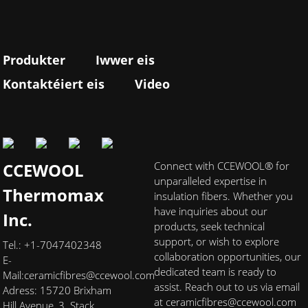
Produkter
Iwwer eis
Kontaktéiert eis
Video
CCEWOOL
Connect with CCEWOOL® for
unparalleled expertise in
Thermomax
insulation fibers. Whether you
have inquiries about our
Inc.
products, seek technical
support, or wish to explore
Tel.: +1-7047402348
collaboration opportunities, our
E-
dedicated team is ready to
Mail:
ceramicfibres@ccewool.com
assist. Reach out to us via email
Adress: 15720 Brixham
at ceramicfibres@ccewool.com
Hill Avenue, 3. Stack,