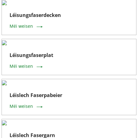
Léisungsfaserdecken
Méi weisen
Léisungsfaserplat
Méi weisen
Léislech Faserpabeier
Méi weisen
Léislech Fasergarn