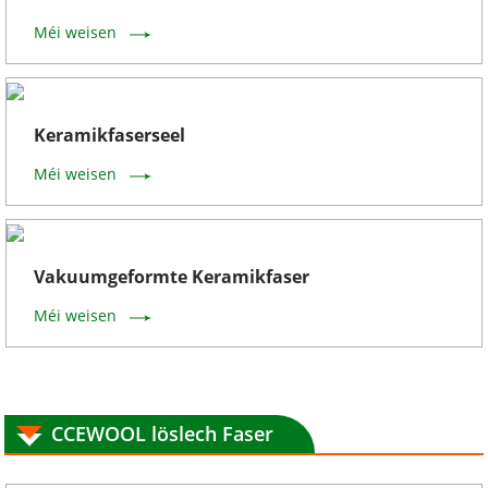
Méi weisen
Keramikfaserseel
Méi weisen
Vakuumgeformte Keramikfaser
Méi weisen
CCEWOOL löslech Faser