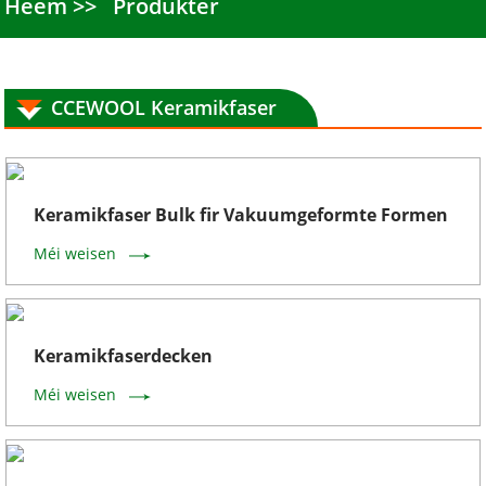
Heem
Produkter
CCEWOOL Keramikfaser
Keramikfaser Bulk fir Vakuumgeformte Formen
Méi weisen
Keramikfaserdecken
Méi weisen