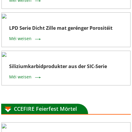
Méi weisen
LPD Serie Dicht Zille mat gerénger Porositéit
Méi weisen
Siliziumkarbidprodukter aus der SIC-Serie
Méi weisen
CCEFIRE Feierfest Mörtel