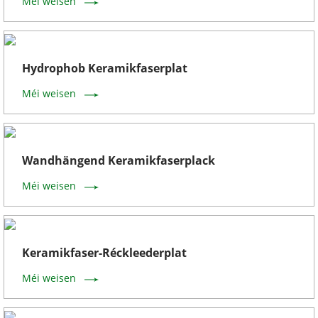
Méi weisen
Hydrophob Keramikfaserplat
Méi weisen
Wandhängend Keramikfaserplack
Méi weisen
Keramikfaser-Réckleederplat
Méi weisen