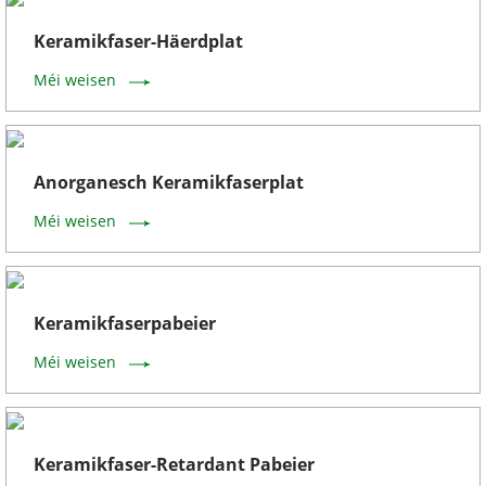
Keramikfaser-Häerdplat
Méi weisen
Anorganesch Keramikfaserplat
Méi weisen
Keramikfaserpabeier
Méi weisen
Keramikfaser-Retardant Pabeier