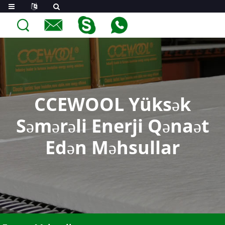
CCEWOOL Yüksək
Səmərəli Enerji Qənaət
Edən Məhsullar