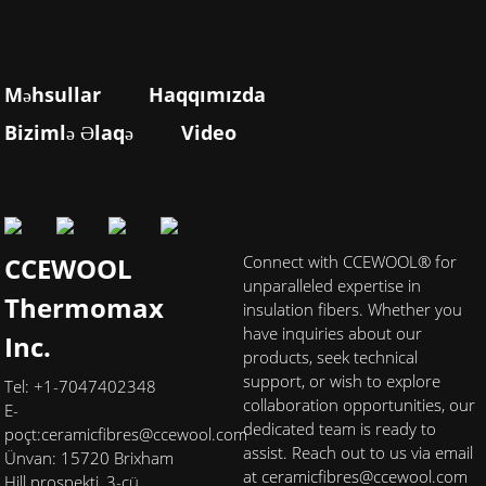
Məhsullar
Haqqımızda
Bizimlə Əlaqə
Video
CCEWOOL
Connect with CCEWOOL® for
unparalleled expertise in
Thermomax
insulation fibers. Whether you
have inquiries about our
Inc.
products, seek technical
support, or wish to explore
Tel: +1-7047402348
collaboration opportunities, our
E-
dedicated team is ready to
poçt:
ceramicfibres@ccewool.com
assist. Reach out to us via email
Ünvan: 15720 Brixham
at ceramicfibres@ccewool.com
Hill prospekti, 3-cü