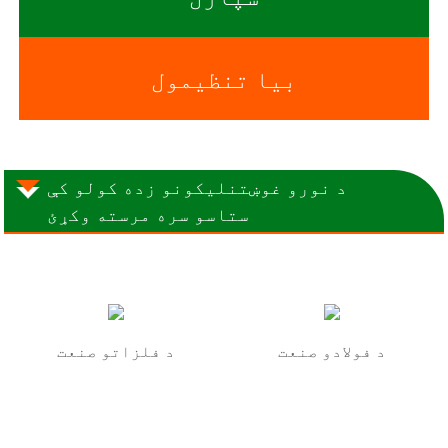
بیا تنظیمول
د نورو غوښتنلیکونو زده کولو کې
ستاسو سره مرسته وکړئ
د فولادو صنعت
د فلزاتو صنعت