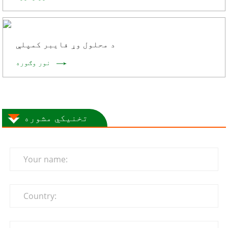
د محلول وړ فایبر کمپلې
نور وګوره
تخنیکي مشوره