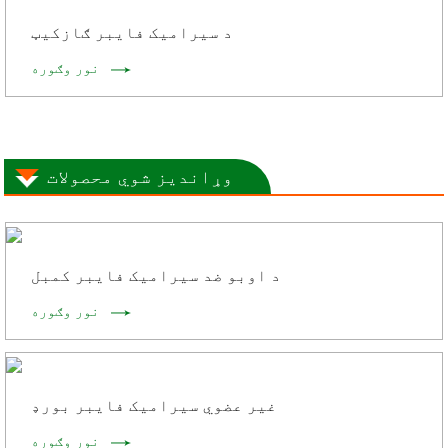
د سیرامیک فایبر ګازکیټ
نور وګوره
وړاندیز شوي محصولات
د اوبو ضد سیرامیک فایبر کمبل
نور وګوره
غیر عضوي سیرامیک فایبر بورډ
نور وګوره