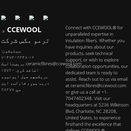
Connect with CCEWOOL® for
د CCEWOOL
unparalleled expertise in
ترمو مکس شرکت
insulation fibers. Whether you
have inquiries about our
ټیلیفون:
products, seek technical
+۱-۷۰۴۷۴۰۲۳۴۸
support, or wish to explore
ceramicfibres@ccewool.com
برېښنالیک:
collaboration opportunities, our
اضافه کړئ: ۱۵۷۲۰
dedicated team is ready to
بریکسهم هیل ایونیو،
assist. Reach out to us via email
دریم پوړ، شارلټ، این
at ceramicfibres@ccewool.com
سي ۲۸۲۷۷
or give us a call at +1-
7047402348. Visit our
headquarters at 5236 Wilkinson
Blvd, Charlotte, NC 28208,
United States, to experience
firsthand the excellence that
defines CCEWOOL®.