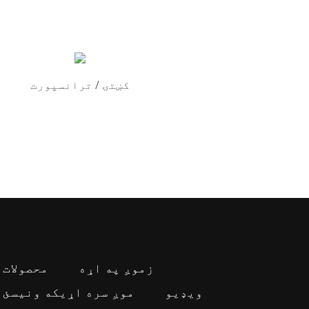
کښتۍ / ترانسپورت
زموږ په اړه
محصولات
ویډیو
موږ سره اړیکه ونیسئ