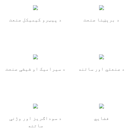
د برېښنا صنعت
د پیټرو کیمیکل صنعت
د صنعتي اور ساتنه
د سیرامیک او شیشې صنعت
فضايي
د سوداګریز اور وژنې
ساتنه