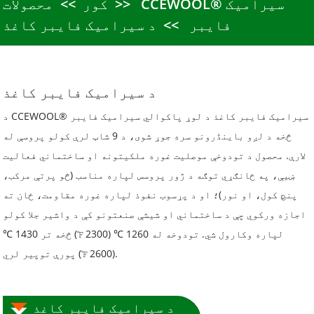
CCEWOOL® سیرامیک
کور
محصولات
فایبر
د سیرامیک فایبر کاغذ
د سیرامیک فایبر کاغذ
د CCEWOOL® سیرامیک فایبر کاغذ د لوړ پاکوالي سیرامیک فایبر
څخه د لږو باینڈرونو سره جوړ شوی، د 9 شاټ لرې کولو پروسې له
لارې. محصول د تودوخې موصلیت غوره ملکیتونه او ساختماني فعالیت
ښیې، په ځانګړي توګه د ژور پروسس لپاره مناسب (څو پرتې مرکب،
پنچ کول، او نور)؛ او د پړسوب نفوذ لپاره غوره مقاومت، ځان ته
اجازه ورکوي چې د ساختماني او شیشې صنعتونو کې د واشیر جلا کولو
لپاره وکارول شي. تودوخه له 1260 ℃ (2300 ℉) څخه تر 1430 ℃
(2600 ℉) پورې توپیر لري.
د سیرامیک فایبر کاغذ