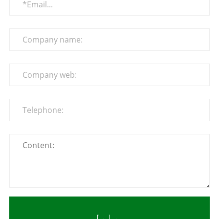
سپارل