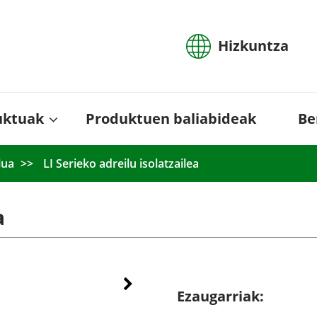
Hizkuntza
uktuak
Produktuen baliabideak
Be
lua
LI Serieko adreilu isolatzailea
a
Ezaugarriak: