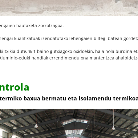
engaien hautaketa zorrotzagoa.
ehengai kualifikatuak izendatutako lehengaien biltegi batean gord
txikia dute, % 1 baino gutxiagoko oxidoekin, hala nola burdina eta
z. Aluminio-eduki handiak errendimendu ona mantentzea ahalbidetz
ntrola
n termiko baxua bermatu eta isolamendu termik