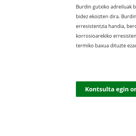
Burdin gutxiko adreiluak 
bidez ekoizten dira. Burdi
erresistentzia handia, ber
korrosioarekiko erresisten
termiko baxua dituzte eza
Kontsulta egin o