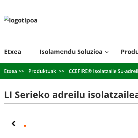
Etxea
Isolamendu Soluzioa
Prod
Etxea
Produktuak
CCEFIRE® Isolatzaile Su-adrei
LI Serieko adreilu isolatzaile