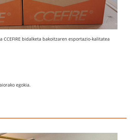
da CCEFIRE bidalketa bakoitzaren esportazio-kalitatea
aiorako egokia.