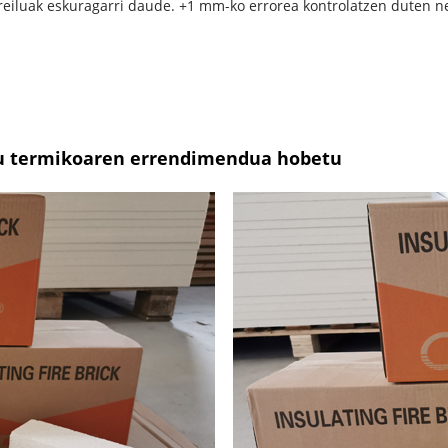
iluak eskuragarri daude. +1 mm-ko errorea kontrolatzen duten neu
u termikoaren errendimendua hobetu