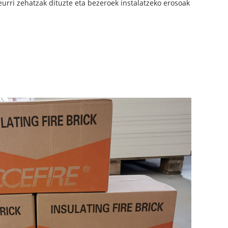
rri zehatzak dituzte eta bezeroek instalatzeko erosoak