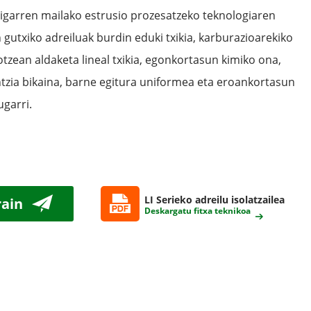
bigarren mailako estrusio prozesatzeko teknologiaren
n gutxiko adreiluak burdin eduki txikia, karburazioarekiko
otzean aldaketa lineal txikia, egonkortasun kimiko ona,
tzia bikaina, barne egitura uniformea ​​eta eroankortasun
ugarri.
LI Serieko adreilu isolatzailea
rain
Deskargatu fitxa teknikoa