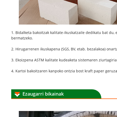
1. Bidalketa bakoitzak kalitate-ikuskatzaile dedikatu bat du
bermatzeko.
2. Hirugarrenen ikuskapena (SGS, BV, etab. bezalakoa) onart
3. Ekoizpena ASTM kalitate kudeaketa sistemaren ziurtagiri
4. Kartoi bakoitzaren kanpoko ontzia bost kraft paper geruza
Ezaugarri bikainak