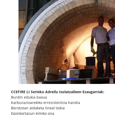
CCEFIRE LI Serieko Adreilu Isolatzaileen Ezaugarriak:
Burdin edukia baxua
Karburazioarekiko erresistentzia handia
Berotzean aldaketa lineal txikia
Egonkortasun kimiko ona