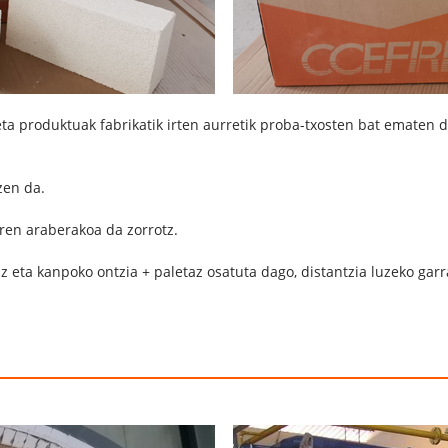
, eta produktuak fabrikatik irten aurretik proba-txosten bat ematen 
zen da.
aren araberakoa da zorrotz.
z eta kanpoko ontzia + paletaz osatuta dago, distantzia luzeko garr