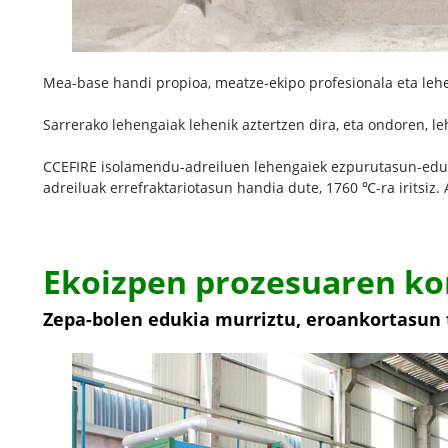
Mea-base handi propioa, meatze-ekipo profesionala eta leh
Sarrerako lehengaiak lehenik aztertzen dira, eta ondoren, l
CCEFIRE isolamendu-adreiluen lehengaiek ezpurutasun-eduki 
adreiluak errefraktariotasun handia dute, 1760 ℃-ra iritsi
Ekoizpen prozesuaren ko
Zepa-bolen edukia murriztu, eroankortasu