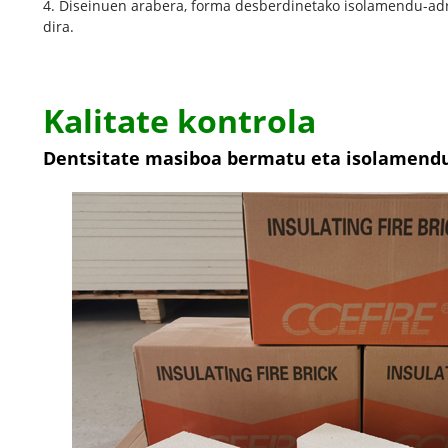
4. Diseinuen arabera, forma desberdinetako isolamendu-adre
dira.
Kalitate kontrola
Dentsitate masiboa bermatu eta isolamend