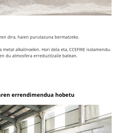
etzen dira, haien purutasuna bermatzeko.
 metal alkalinoekin. Hori dela eta, CCEFIRE isolamendu-
en du atmosfera erreduzitzaile batean.
oaren errendimendua hobetu