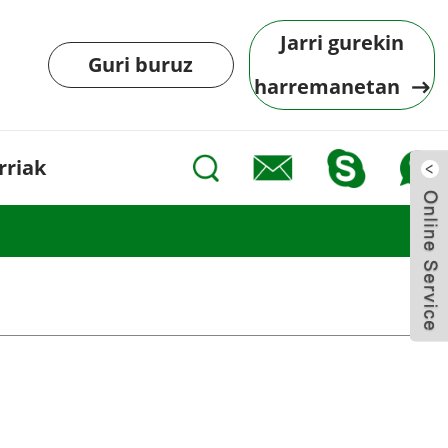
Jarri gurekin
Guri buruz
harremanetan
rriak