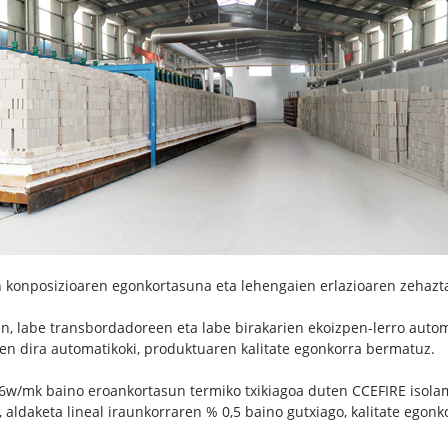
n konposizioaren egonkortasuna eta lehengaien erlazioaren zehaz
n, labe transbordadoreen eta labe birakarien ekoizpen-lerro autom
en dira automatikoki, produktuaren kalitate egonkorra bermatuz.
16w/mk baino eroankortasun termiko txikiagoa duten CCEFIRE isol
ldaketa lineal iraunkorraren % 0,5 baino gutxiago, kalitate egonko