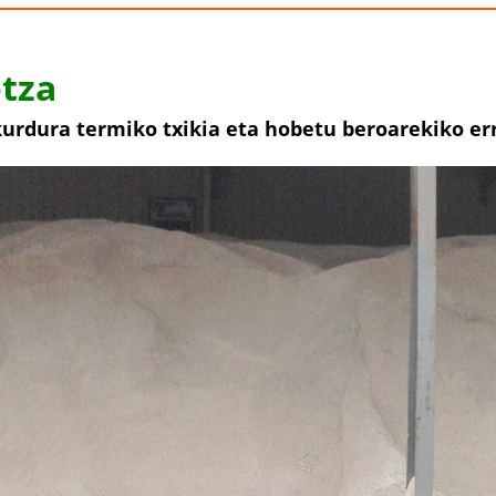
otza
urdura termiko txikia eta hobetu beroarekiko er