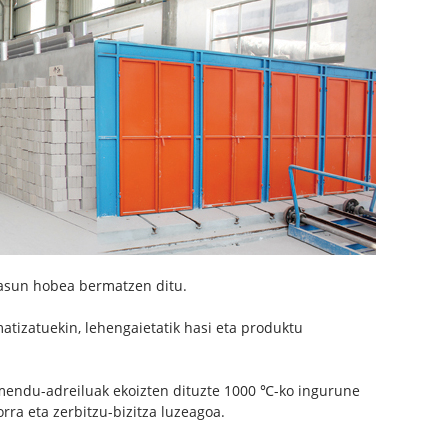
tasun hobea bermatzen ditu.
atizatuekin, lehengaietatik hasi eta produktu
amendu-adreiluak ekoizten dituzte 1000 ℃-ko ingurune
rra eta zerbitzu-bizitza luzeagoa.