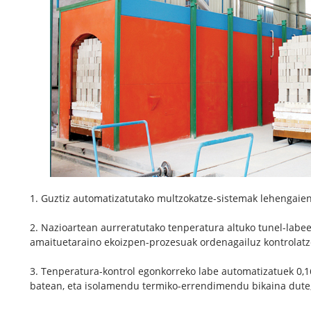
1. Guztiz automatizatutako multzokatze-sistemak lehengaie
2. Nazioartean aurreratutako tenperatura altuko tunel-labee
amaituetaraino ekoizpen-prozesuak ordenagailuz kontrolatz
3. Tenperatura-kontrol egonkorreko labe automatizatuek 0,
batean, eta isolamendu termiko-errendimendu bikaina dute, a