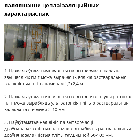
паляпшэнне цеплаізаляцыйных
характарыстык
1. Цалкам аўтаматычная лінія па вытворчасці валакна
звышвялікіх пліт можа вырабляць вялікія растваральныя
валакністыя пліты памерам 1,2x2,4 м.
2. Цалкам аўтаматычная лінія па вытворчасці ультратонкіх
пліт можа вырабляць ультратонкія пліты з растваральнай
валакна таўшчынёй 3-10 мм.
3. Паўаўтаматычная лінія па вытворчасці
драўнянавалакністых пліт можа вырабляць растваральныя
драўнянавалакністыя пліты таўшчынёй 50-100 мм.