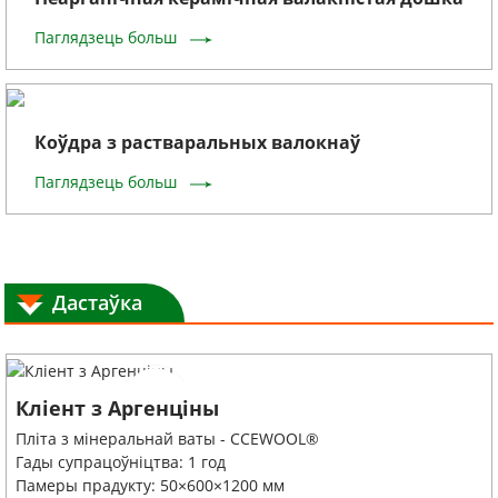
Паглядзець больш
Коўдра з растваральных валокнаў
Паглядзець больш
Дастаўка
Кліент з Аргенціны
Пліта з мінеральнай ваты - CCEWOOL®
Гады супрацоўніцтва: 1 год
Памеры прадукту: 50×600×1200 мм