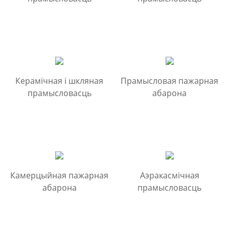
Керамічная і шкляная
Прамысловая пажарная
прамысловасць
абарона
Камерцыйная пажарная
Аэракасмічная
абарона
прамысловасць