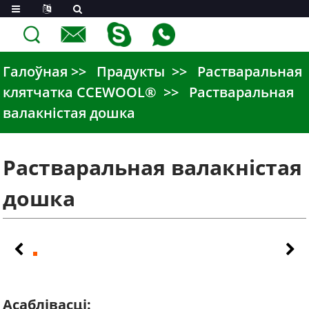
Галоўная
Прадукты
Растваральная
клятчатка CCEWOOL®
Растваральная
валакністая дошка
Растваральная валакністая
дошка
Асаблівасці: