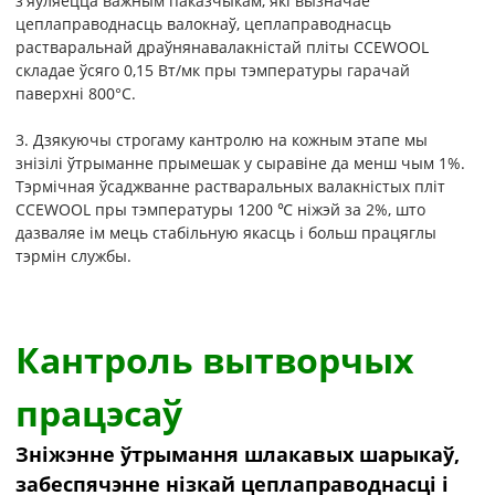
з'яўляецца важным паказчыкам, які вызначае
цеплаправоднасць валокнаў, цеплаправоднасць
растваральнай драўнянавалакністай пліты CCEWOOL
складае ўсяго 0,15 Вт/мк пры тэмпературы гарачай
паверхні 800°C.
3. Дзякуючы строгаму кантролю на кожным этапе мы
знізілі ўтрыманне прымешак у сыравіне да менш чым 1%.
Тэрмічная ўсаджванне растваральных валакністых пліт
CCEWOOL пры тэмпературы 1200 ℃ ніжэй за 2%, што
дазваляе ім мець стабільную якасць і больш працяглы
тэрмін службы.
Кантроль вытворчых
працэсаў
Зніжэнне ўтрымання шлакавых шарыкаў,
забеспячэнне нізкай цеплаправоднасці і