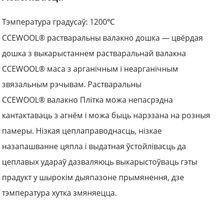
Тэмпература градусаў: 1200
℃
CCEWOOL® растваральны
валакно
дошка — цвёрдая
дошка з выкарыстаннем растваральнай валакна
CCEWOOL®
маса
з арганічным і неарганічным
звязальным рэчывам. Растваральны
CCEWOOL®
валакно
Плітка можа непасрэдна
кантактаваць з агнём і можа быць нарэзана на розныя
памеры. Нізкая цеплаправоднасць, нізкае
назапашванне цяпла і выдатная ўстойлівасць да
цеплавых удараў дазваляюць выкарыстоўваць гэты
прадукт у шырокім дыяпазоне прымянення, дзе
тэмпература хутка змяняецца.