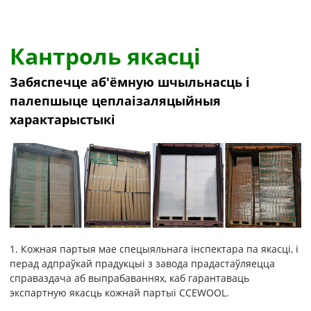
Кантроль якасці
Забяспечце аб'ёмную шчыльнасць і
палепшыце цеплаізаляцыйныя
характарыстыкі
1. Кожная партыя мае спецыяльнага інспектара па якасці, і
перад адпраўкай прадукцыі з завода прадастаўляецца
справаздача аб выпрабаваннях, каб гарантаваць
экспартную якасць кожнай партыі CCEWOOL.