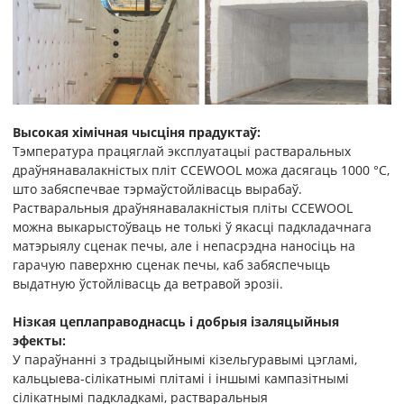
Высокая хімічная чысціня прадуктаў:
Тэмпература працяглай эксплуатацыі растваральных
драўнянавалакністых пліт CCEWOOL можа дасягаць 1000 °C,
што забяспечвае тэрмаўстойлівасць вырабаў.
Растваральныя драўнянавалакністыя пліты CCEWOOL
можна выкарыстоўваць не толькі ў якасці падкладачнага
матэрыялу сценак печы, але і непасрэдна наносіць на
гарачую паверхню сценак печы, каб забяспечыць
выдатную ўстойлівасць да ветравой эрозіі.
Нізкая цеплаправоднасць і добрыя ізаляцыйныя
эфекты:
У параўнанні з традыцыйнымі кізельгуравымі цэгламі,
кальцыева-сілікатнымі плітамі і іншымі кампазітнымі
сілікатнымі падкладкамі, растваральныя