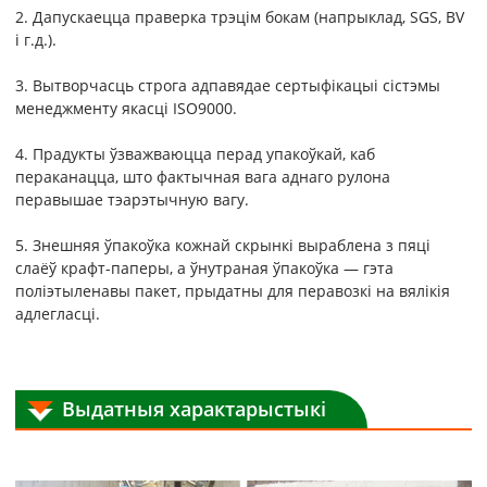
2. Дапускаецца праверка трэцім бокам (напрыклад, SGS, BV
і г.д.).
3. Вытворчасць строга адпавядае сертыфікацыі сістэмы
менеджменту якасці ISO9000.
4. Прадукты ўзважваюцца перад упакоўкай, каб
пераканацца, што фактычная вага аднаго рулона
перавышае тэарэтычную вагу.
5. Знешняя ўпакоўка кожнай скрынкі выраблена з пяці
слаёў крафт-паперы, а ўнутраная ўпакоўка — гэта
поліэтыленавы пакет, прыдатны для перавозкі на вялікія
адлегласці.
Выдатныя характарыстыкі