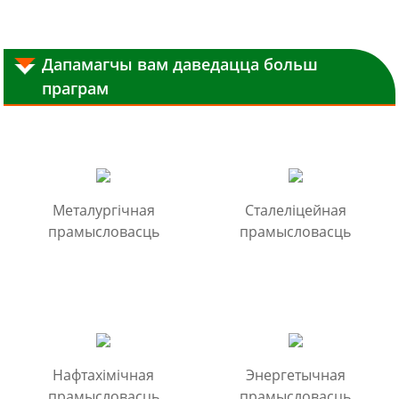
Дапамагчы вам даведацца больш
праграм
Металургічная
Сталеліцейная
прамысловасць
прамысловасць
Нафтахімічная
Энергетычная
прамысловасць
прамысловасць