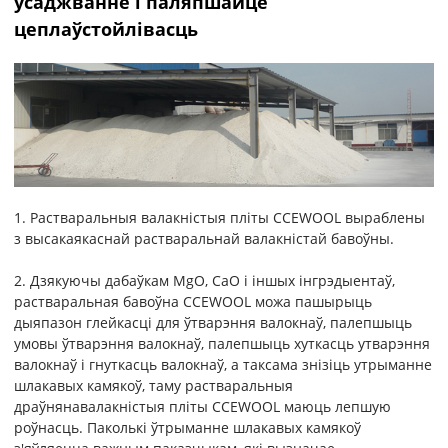
ўсаджванне і паляпшайце
цеплаўстойлівасць
1. Растваральныя валакністыя пліты CCEWOOL выраблены
з высакаякаснай растваральнай валакністай бавоўны.
2. Дзякуючы дабаўкам MgO, CaO і іншых інгрэдыентаў,
растваральная бавоўна CCEWOOL можа пашырыць
дыяпазон глейкасці для ўтварэння валокнаў, палепшыць
умовы ўтварэння валокнаў, палепшыць хуткасць утварэння
валокнаў і гнуткасць валокнаў, а таксама знізіць утрыманне
шлакавых камякоў, таму растваральныя
драўнянавалакністыя пліты CCEWOOL маюць лепшую
роўнасць. Паколькі ўтрыманне шлакавых камякоў