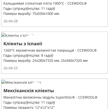
Кальцыевая сілікатная пліта 1000°C - CCEWOOL®
Гады супрацоўніцтва: 11 гадоў
Памеры вырабу: 75x500x1000 мм
26-04-28
Кліенты з Іспаніі
1260°C керамічнае валакністае пакрыццё - CCEWOOL®
Гады супрацоўніцтва: 8 гадоў
Памеры вырабу: 25x280x7320 мм, 25x940x7320 мм
26-04-23
Мексіканскія кліенты
Маналітны валаконны модуль Superbloc® - CCEWOOL®
Гады супрацоўніцтва: 11 гадоў
Памеры прадукту: 12"x12"x12"