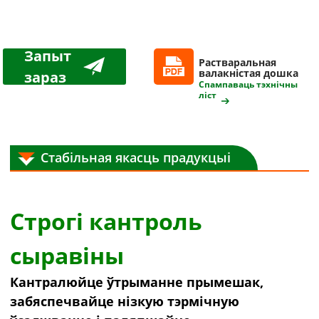
Запыт
Растваральная
валакністая дошка
зараз
Спампаваць тэхнічны
ліст
Стабільная якасць прадукцыі
Строгі кантроль
сыравіны
Кантралюйце ўтрыманне прымешак,
забяспечвайце нізкую тэрмічную