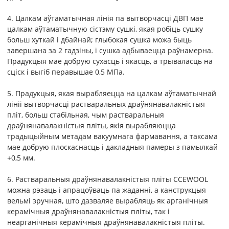
4. Цалкам аўтаматычная лінія па вытворчасці ДВП мае
цалкам аўтаматычную сістэму сушкі, якая робіць сушку
больш хуткай і дбайнай; глыбокая сушка можа быць
завершана за 2 гадзіны, і сушка адбываецца раўнамерна.
Прадукцыя мае добрую сухасць і якасць, а трываласць на
сціск і выгіб перавышае 0,5 МПа.
5. Прадукцыя, якая вырабляецца на цалкам аўтаматычнай
лініі вытворчасці растваральных драўнянавалакністыя
пліт, больш стабільная, чым растваральныя
драўнянавалакністыя пліты, якія вырабляюцца
традыцыйным метадам вакуумнага фармавання, а таксама
мае добрую плоскаснасць і дакладныя памеры з памылкай
+0,5 мм.
6. Растваральныя драўнянавалакністыя пліты CCEWOOL
можна рэзаць і апрацоўваць па жаданні, а канструкцыя
вельмі зручная, што дазваляе вырабляць як арганічныя
керамічныя драўнянавалакністыя пліты, так і
неарганічныя керамічныя драўнянавалакністыя пліты.