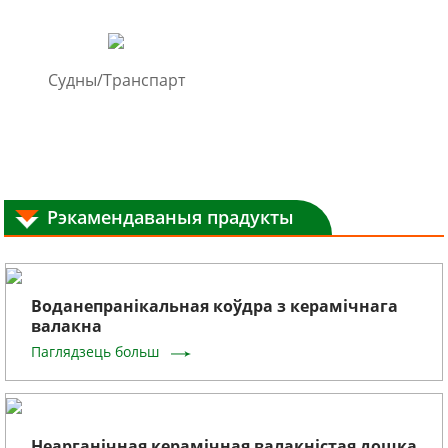
Судны/Транспарт
Рэкамендаваныя прадукты
Воданепранікальная коўдра з керамічнага
валакна
Паглядзець больш
Неарганічная керамічная валакністая дошка