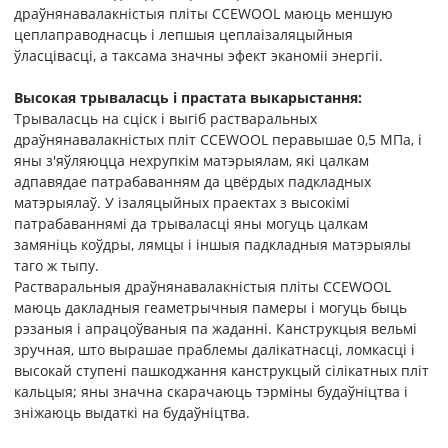
драўнянавалакністыя пліты CCEWOOL маюць меншую
цеплаправоднасць і лепшыя цеплаізаляцыйныя
ўласцівасці, а таксама значны эфект эканоміі энергіі.
Высокая трываласць і прастата выкарыстання:
Трываласць на сціск і выгіб растваральных
драўнянавалакністых пліт CCEWOOL перавышае 0,5 МПа, і
яны з'яўляюцца нехрупкім матэрыялам, які цалкам
адпавядае патрабаванням да цвёрдых падкладных
матэрыялаў. У ізаляцыйных праектах з высокімі
патрабаваннямі да трываласці яны могуць цалкам
замяніць коўдры, лямцы і іншыя падкладныя матэрыялы
таго ж тыпу.
Растваральныя драўнянавалакністыя пліты CCEWOOL
маюць дакладныя геаметрычныя памеры і могуць быць
рэзаныя і апрацоўваныя па жаданні. Канструкцыя вельмі
зручная, што вырашае праблемы далікатнасці, ломкасці і
высокай ступені пашкоджання канструкцый сілікатных пліт
кальцыя; яны значна скарачаюць тэрміны будаўніцтва і
зніжаюць выдаткі на будаўніцтва.