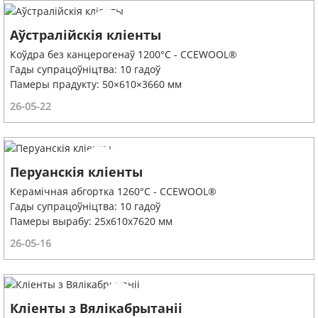
Аўстралійскія кліенты
Коўдра без канцерогенаў 1200°C - CCEWOOL®
Гады супрацоўніцтва: 10 гадоў
Памеры прадукту: 50×610×3660 мм
26-05-22
Перуанскія кліенты
Керамічная абгортка 1260°C - CCEWOOL®
Гады супрацоўніцтва: 10 гадоў
Памеры вырабу: 25x610x7620 мм
26-05-16
Кліенты з Вялікабрытаніі