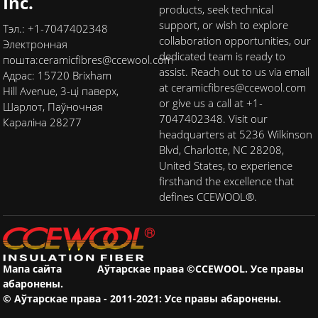
Inc.
products, seek technical
support, or wish to explore
Тэл.: +1-7047402348
collaboration opportunities, our
Электронная
dedicated team is ready to
пошта:
ceramicfibres@ccewool.com
assist. Reach out to us via email
Адрас: 15720 Brixham
at ceramicfibres@ccewool.com
Hill Avenue, 3-ці паверх,
or give us a call at +1-
Шарлот, Паўночная
7047402348. Visit our
Караліна 28277
headquarters at 5236 Wilkinson
Blvd, Charlotte, NC 28208,
United States, to experience
firsthand the excellence that
defines CCEWOOL®.
Мапа сайта
Аўтарскае права ©CCEWOOL. Усе правы
абаронены.
© Аўтарскае права - 2011-2021: Усе правы абаронены.