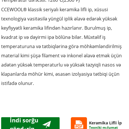
Temperatur dərəcəsi: 1260
(
2300
)
℃
℉
CCEWOOL® klassik seriyalı keramika lifli ip, xüsusi
texnologiya vasitəsilə yüngül iplik əlavə edərək yüksək
keyfiyyətli keramika lifindən hazırlanır. Burulmuş ip,
kvadrat ip və dəyirmi ipə bölünə bilər. Müxtəlif iş
temperaturuna və tətbiqlərinə görə möhkəmləndirilmiş
material kimi şüşə filament və inkonel əlavə etmək üçün
adətən yüksək temperaturlu və yüksək təzyiqli nasos və
klapanlarda möhür kimi, əsasən izolyasiya tətbiqi üçün
istifadə olunur.
İndi sorğu
Keramika Lifli İp
göndərin
Texniki məlumat