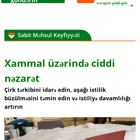
vərəqini yükləyin
Sabit Məhsul Keyfiyyəti
Xammal üzərində ciddi
nəzarət
Çirk tərkibini idarə edin, aşağı istilik
büzülməsini təmin edin və istiliyə davamlılığı
artırın