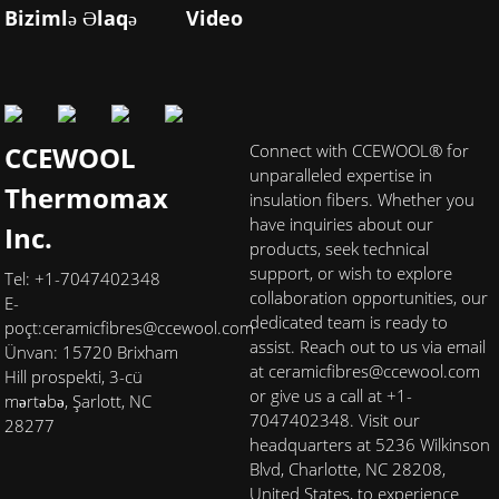
Bizimlə Əlaqə
Video
CCEWOOL
Connect with CCEWOOL® for
unparalleled expertise in
Thermomax
insulation fibers. Whether you
have inquiries about our
Inc.
products, seek technical
support, or wish to explore
Tel: +1-7047402348
collaboration opportunities, our
E-
dedicated team is ready to
poçt:
ceramicfibres@ccewool.com
assist. Reach out to us via email
Ünvan: 15720 Brixham
at ceramicfibres@ccewool.com
Hill prospekti, 3-cü
or give us a call at +1-
mərtəbə, Şarlott, NC
7047402348. Visit our
28277
headquarters at 5236 Wilkinson
Blvd, Charlotte, NC 28208,
United States, to experience