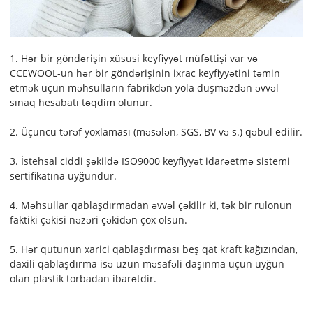
1. Hər bir göndərişin xüsusi keyfiyyət müfəttişi var və
CCEWOOL-un hər bir göndərişinin ixrac keyfiyyətini təmin
etmək üçün məhsulların fabrikdən yola düşməzdən əvvəl
sınaq hesabatı təqdim olunur.
2. Üçüncü tərəf yoxlaması (məsələn, SGS, BV və s.) qəbul edilir.
3. İstehsal ciddi şəkildə ISO9000 keyfiyyət idarəetmə sistemi
sertifikatına uyğundur.
4. Məhsullar qablaşdırmadan əvvəl çəkilir ki, tək bir rulonun
faktiki çəkisi nəzəri çəkidən çox olsun.
5. Hər qutunun xarici qablaşdırması beş qat kraft kağızından,
daxili qablaşdırma isə uzun məsafəli daşınma üçün uyğun
olan plastik torbadan ibarətdir.