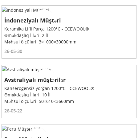
İndoneziyalı Müştəri
Keramika Lifli Parça 1200°C - CCEWOOL®
Əməkdaşlıq İlləri: 2 İl
Məhsul ölçüləri: 3×1000×30000mm
26-05-30
Avstraliyalı müştərilər
Kanserogensiz yorğan 1200°C - CCEWOOL®
Əməkdaşlıq İlləri: 10 İl
Məhsul ölçüləri: 50×610×3660mm
26-05-22