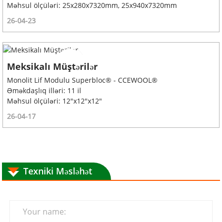
Məhsul ölçüləri: 25x280x7320mm, 25x940x7320mm
26-04-23
Meksikalı Müştərilər
Monolit Lif Modulu Superbloc® - CCEWOOL®
Əməkdaşlıq illəri: 11 il
Məhsul ölçüləri: 12"x12"x12"
26-04-17
Texniki Məsləhət