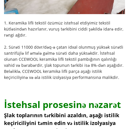
1. Keramika lifli tekstil özümüz istehsal etdiyimiz tekstil
kütləsindən hazırlanır, vuruş tərkibini ciddi şəkildə idarə edir,
rəngi ağdır.
2. Sürəti 11000 dövr/dəq-ə çatan idxal olunmuş yüksək sürətli
santrifüjlə lif əmələ gəlmə sürəti daha yüksəkdir. İstehsal
olunan CCEWOOL keramika lifli tekstil pambığının qalınlığı
vahid və bərabərdir, şlak topunun tərkibi isə 8%-dən aşağıdır.
Beləliklə, CCEWOOL keramika lifli parça aşağı istilik
keçiriciliyinə və əla istilik izolyasiya performansına malikdir.
İstehsal prosesinə nəzarət
Şlak toplarının tərkibini azaldın, aşağı istilik
keçiriciliyini təmin edin və istilik izolyasiya