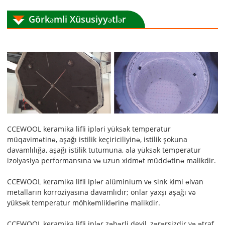
Görkəmli Xüsusiyyətlər
CCEWOOL keramika lifli ipləri yüksək temperatur
müqavimətinə, aşağı istilik keçiriciliyinə, istilik şokuna
davamlılığa, aşağı istilik tutumuna, əla yüksək temperatur
izolyasiya performansına və uzun xidmət müddətinə malikdir.
CCEWOOL keramika lifli iplər alüminium və sink kimi əlvan
metalların korroziyasına davamlıdır; onlar yaxşı aşağı və
yüksək temperatur möhkəmliklərinə malikdir.
CCEWOOL keramika lifli iplər zəhərli deyil, zərərsizdir və ətraf