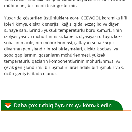
mühitə heç bir mənfi təsir göstərmir.
Yuxarıda göstərilən üstünlüklərə görə, CCEWOOL keramika lifli
ipləri kimya, elektrik enerjisi, kağız, qida, əczaçılıq və digər
sənaye sahələrində yüksək temperaturlu boru kəmərlərinin
izolyasiyası və möhürlənməsi, kabel izolyasiyası örtüyü, koks
sobasının açılışının möhürlənməsi, çatlayan soba kərpic
divarının genişləndirilməsi birləşmələri, elektrik sobası və
soba qapılarının, qazanların möhürlənməsi, yüksək
temperaturlu qazların komponentlərinin möhürlənməsi və
çevik genişləndirmə birləşmələri arasındakı birləşmələr və s.
üçün geniş istifadə olunur.
Daha çox tətbiq öyrənməyə kömək edin