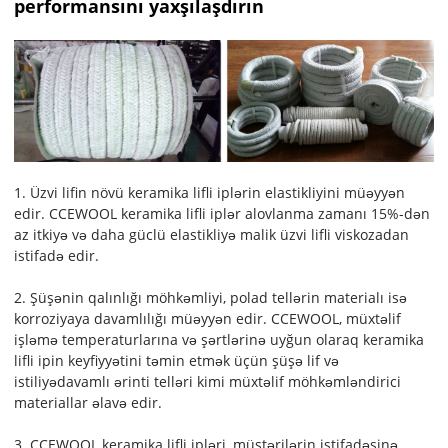
performansını yaxşılaşdırın
1. Üzvi lifin növü keramika lifli iplərin elastikliyini müəyyən
edir. CCEWOOL keramika lifli iplər alovlanma zamanı 15%-dən
az itkiyə və daha güclü elastikliyə malik üzvi lifli viskozadan
istifadə edir.
2. Şüşənin qalınlığı möhkəmliyi, polad tellərin materialı isə
korroziyaya davamlılığı müəyyən edir. CCEWOOL, müxtəlif
işləmə temperaturlarına və şərtlərinə uyğun olaraq keramika
lifli ipin keyfiyyətini təmin etmək üçün şüşə lif və
istiliyədavamlı ərinti telləri kimi müxtəlif möhkəmləndirici
materiallar əlavə edir.
3. CCEWOOL keramika lifli ipləri, müştərilərin istifadəsinə