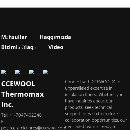
Məhsullar
Haqqımızda
Bizimlə Əlaqə
Video
CCEWOOL
Connect with CCEWOOL® for
unparalleled expertise in
Thermomax
insulation fibers. Whether you
have inquiries about our
Inc.
products, seek technical
support, or wish to explore
Tel: +1-7047402348
collaboration opportunities, our
E-
dedicated team is ready to
poçt:
ceramicfibres@ccewool.com