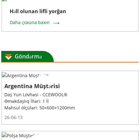
Həll olunan lifli yorğan
Daha çoxuna baxın
Göndərmə
Argentina Müştərisi
Daş Yun Lövhəsi - CCEWOOL®
Əməkdaşlıq İlləri: 1 İl
Məhsul ölçüləri: 50×600×1200mm
26-06-13