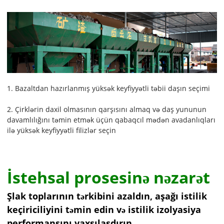
1. Bazaltdan hazırlanmış yüksək keyfiyyətli təbii daşın seçimi
2. Çirklərin daxil olmasının qarşısını almaq və daş yununun
davamlılığını təmin etmək üçün qabaqcıl mədən avadanlıqları
ilə yüksək keyfiyyətli filizlər seçin
İstehsal prosesinə nəzarət
Şlak toplarının tərkibini azaldın, aşağı istilik
keçiriciliyini təmin edin və istilik izolyasiya
performansını yaxşılaşdırın