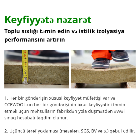
Keyfiyyətə nəzarət
Toplu sıxlığı təmin edin və istilik izolyasiya
performansını artırın
1. Hər bir göndərişin xüsusi keyfiyyət müfəttişi var və
CCEWOOL-un hər bir göndərişinin ixrac keyfiyyətini təmin
etmək üçün məhsulların fabrikdən yola düşməzdən əvvəl
sınaq hesabatı təqdim olunur.
2. Üçüncü tərəf yoxlaması (məsələn, SGS, BV və s.) qəbul edilir.