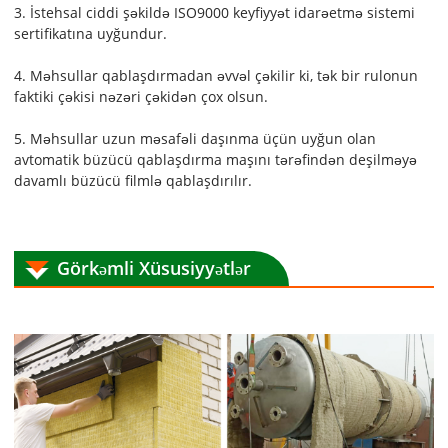
3. İstehsal ciddi şəkildə ISO9000 keyfiyyət idarəetmə sistemi
sertifikatına uyğundur.
4. Məhsullar qablaşdırmadan əvvəl çəkilir ki, tək bir rulonun
faktiki çəkisi nəzəri çəkidən çox olsun.
5. Məhsullar uzun məsafəli daşınma üçün uyğun olan
avtomatik büzücü qablaşdırma maşını tərəfindən deşilməyə
davamlı büzücü filmlə qablaşdırılır.
Görkəmli Xüsusiyyətlər