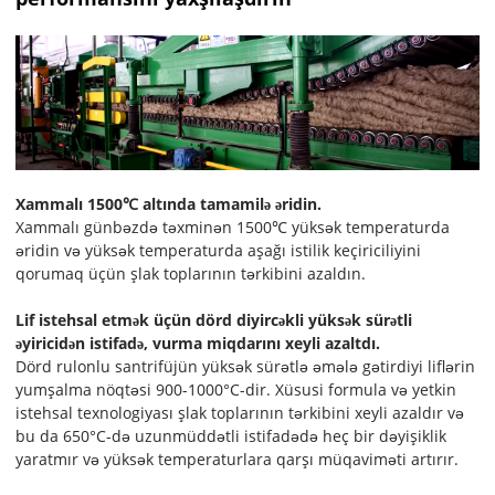
Xammalı 1500℃ altında tamamilə əridin.
Xammalı günbəzdə təxminən 1500℃ yüksək temperaturda
əridin və yüksək temperaturda aşağı istilik keçiriciliyini
qorumaq üçün şlak toplarının tərkibini azaldın.
Lif istehsal etmək üçün dörd diyircəkli yüksək sürətli
əyiricidən istifadə, vurma miqdarını xeyli azaltdı.
Dörd rulonlu santrifüjün yüksək sürətlə əmələ gətirdiyi liflərin
yumşalma nöqtəsi 900-1000°C-dir. Xüsusi formula və yetkin
istehsal texnologiyası şlak toplarının tərkibini xeyli azaldır və
bu da 650°C-də uzunmüddətli istifadədə heç bir dəyişiklik
yaratmır və yüksək temperaturlara qarşı müqaviməti artırır.