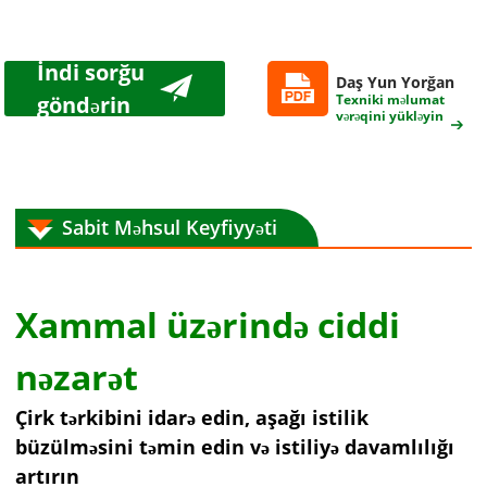
İndi sorğu
Daş Yun Yorğan
göndərin
Texniki məlumat
vərəqini yükləyin
Sabit Məhsul Keyfiyyəti
Xammal üzərində ciddi
nəzarət
Çirk tərkibini idarə edin, aşağı istilik
büzülməsini təmin edin və istiliyə davamlılığı
artırın