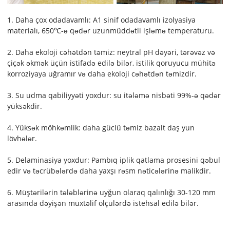
1. Daha çox odadavamlı: A1 sinif odadavamlı izolyasiya
materialı, 650℃-ə qədər uzunmüddətli işləmə temperaturu.
2. Daha ekoloji cəhətdən təmiz: neytral pH dəyəri, tərəvəz və
çiçək əkmək üçün istifadə edilə bilər, istilik qoruyucu mühitə
korroziyaya uğramır və daha ekoloji cəhətdən təmizdir.
3. Su udma qabiliyyəti yoxdur: su itələmə nisbəti 99%-ə qədər
yüksəkdir.
4. Yüksək möhkəmlik: daha güclü təmiz bazalt daş yun
lövhələr.
5. Delaminasiya yoxdur: Pambıq iplik qatlama prosesini qəbul
edir və təcrübələrdə daha yaxşı rəsm nəticələrinə malikdir.
6. Müştərilərin tələblərinə uyğun olaraq qalınlığı 30-120 mm
arasında dəyişən müxtəlif ölçülərdə istehsal edilə bilər.