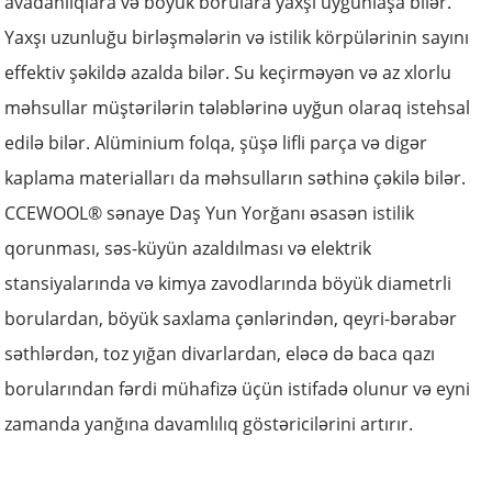
avadanlıqlara və böyük borulara yaxşı uyğunlaşa bilər.
Yaxşı uzunluğu birləşmələrin və istilik körpülərinin sayını
effektiv şəkildə azalda bilər. Su keçirməyən və az xlorlu
məhsullar müştərilərin tələblərinə uyğun olaraq istehsal
edilə bilər. Alüminium folqa, şüşə lifli parça və digər
kaplama materialları da məhsulların səthinə çəkilə bilər.
CCEWOOL® sənaye Daş Yun Yorğanı əsasən istilik
qorunması, səs-küyün azaldılması və elektrik
stansiyalarında və kimya zavodlarında böyük diametrli
borulardan, böyük saxlama çənlərindən, qeyri-bərabər
səthlərdən, toz yığan divarlardan, eləcə də baca qazı
borularından fərdi mühafizə üçün istifadə olunur və eyni
zamanda yanğına davamlılıq göstəricilərini artırır.