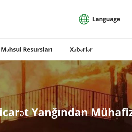
Language
Məhsul Resursları
Xəbərlər
icarət Yanğından Mühafi