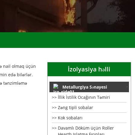
ə nail olmaq üçün
İzolyasiya həlli
min edə bilərlər.
 və tənzimləmə
Metallurgiya Sənayesi
İllik İstilik Ocağının Təmiri
Zəng tipli sobalar
Kok sobaları
Davamlı Döküm üçün Roller
Hearth Islatma Fırınları