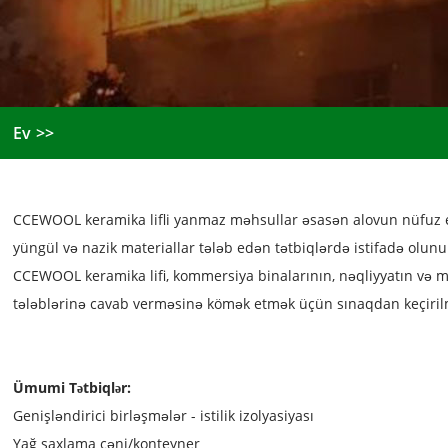
Ev
CCEWOOL keramika lifli yanmaz məhsullar əsasən alovun nüfuz e
yüngül və nazik materiallar tələb edən tətbiqlərdə istifadə olunu
CCEWOOL keramika lifi, kommersiya binalarının, nəqliyyatın və 
tələblərinə cavab verməsinə kömək etmək üçün sınaqdan keçirilm
Ümumi Tətbiqlər:
Genişləndirici birləşmələr - istilik izolyasiyası
Yağ saxlama çəni/konteyner