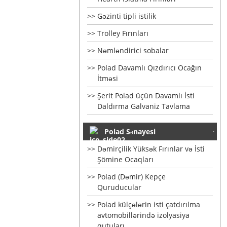
Gəzinti tipli istilik
Trolley Fırınları
Nəmləndirici sobalar
Polad Davamlı Qızdırıcı Ocağın
İtməsi
Şerit Polad üçün Davamlı İsti
Daldırma Galvaniz Tavlama
Polad Sənayesi
Dəmirçilik Yüksək Fırınlar və İsti
Şömine Ocaqları
Polad (Dəmir) Kepçe
Quruducular
Polad külçələrin isti çatdırılma
avtomobillərində izolyasiya
qutuları