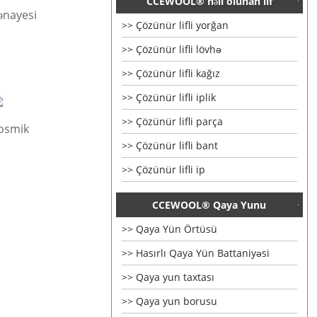
CCEWOOL® həll olunan lif
ənayesi
Çözünür lifli yorğan
Çözünür lifli lövhə
Çözünür lifli kağız
Çözünür lifli iplik
Çözünür lifli parça
osmik
Çözünür lifli bant
Çözünür lifli ip
CCEWOOL® Qaya Yunu
Qaya Yün Örtüsü
Hasırlı Qaya Yün Battaniyəsi
Qaya yun taxtası
Qaya yun borusu