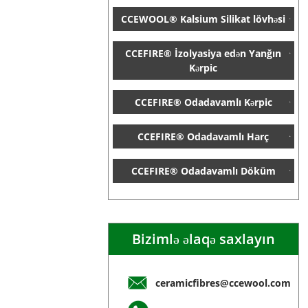
CCEWOOL® Kalsium Silikat lövhəsi
CCEFIRE® İzolyasiya edən Yanğın
Kərpic
CCEFIRE® Odadavamlı Kərpic
CCEFIRE® Odadavamlı Harç
CCEFIRE® Odadavamlı Döküm
Bizimlə əlaqə saxlayın
ceramicfibres@ccewool.com