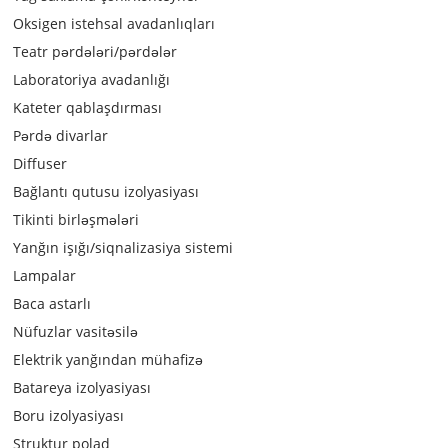
Oksigen istehsal avadanlıqları
Teatr pərdələri/pərdələr
Laboratoriya avadanlığı
Kateter qablaşdırması
Pərdə divarlar
Diffuser
Bağlantı qutusu izolyasiyası
Tikinti birləşmələri
Yanğın işığı/siqnalizasiya sistemi
Lampalar
Baca astarlı
Nüfuzlar vasitəsilə
Elektrik yanğından mühafizə
Batareya izolyasiyası
Boru izolyasiyası
Struktur polad