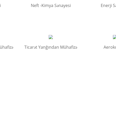
i
Neft -Kimya Sənayesi
Enerji S
ühafizə
Ticarət Yanğından Mühafizə
Aerok