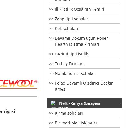
İllik İstilik Ocağının Təmiri
Zəng tipli sobalar
Kok sobaları
Davamlı Döküm üçün Roller
Hearth Islatma Fırınları
Gəzinti tipli istilik
Trolley Fırınları
Nəmləndirici sobalar
Polad Davamlı Qızdırıcı Ocağın
İtməsi
Neft -Kimya Sənayesi
aniyəsi
Kırma sobaları
Bir mərhələli islahatçı