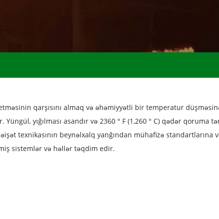
tməsinin qarşısını almaq və əhəmiyyətli bir temperatur düşməsin
r. Yüngül, yığılması asandır və 2360 ° F (1,260 ° C) qədər qoruma tə
məişət texnikasının beynəlxalq yanğından mühafizə standartlarına
iş sistemlər və həllər təqdim edir.