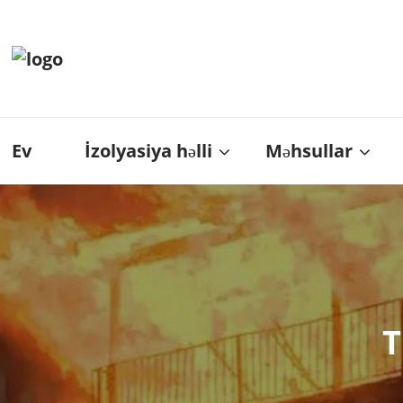
Ev
İzolyasiya həlli
Məhsullar
T