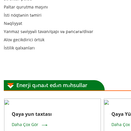
Paltar qurutma maşını
İsti nöqtənin təmiri
Nəqliyyat
Yanmaz səviyyəli tavan/qapı və pəncərə/divar
Alov gecikdirici örtük
İstilik qalxanları
Enerji qənaət edən məhsullar
Qaya yun taxtası
Qaya Yü
Daha Çox Gör
Daha Çox