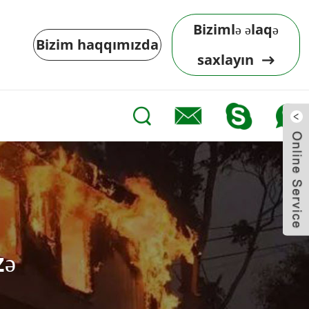
Bizimlə əlaqə
Bizim haqqımızda
saxlayın
zə