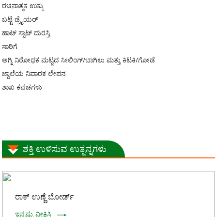
ರಚನಾತ್ಮಕ ಉಕ್ಕು
ಬಟ್ಟೆ ಡ್ರೈಯರ್
ಹಾಟ್ ಸ್ಪಾಟ್ ದುರಸ್ತಿ
ಸಾರಿಗೆ
ಅಗ್ನಿ ನಿರೋಧಕ ಮಟ್ಟದ ಸೀಲಿಂಗ್/ಬಾಗಿಲು ಮತ್ತು ಕಿಟಕಿ/ಗೋಡೆ
ಜ್ವಾಲೆಯ ನಿವಾರಕ ಲೇಪನ
ಶಾಖ ಕವಚಗಳು
ಶಕ್ತಿ ಉಳಿಸುವ ಉತ್ಪನ್ನಗಳು
ರಾಕ್ ಉಣ್ಣೆ ಬೋರ್ಡ್
ಇನ್ನಷ್ಟು ವೀಕ್ಷಿಸಿ