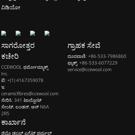
ವಿಡಿಯೋ
ಸಾಗರೋತ್ತರ
ಗ್ರಾಹಕ ಸೇವೆ
ಕಚೇರಿ
ದೂರವಾಣಿ: +86-533-7986860
ಫ್ಯಾಕ್ಸ್: +86-533-6077229
CCEWOOL ಥರ್ಮೋಮ್ಯಾಕ್ಸ್
service@ccewool.com
Inc.
ಟಿ: +(1) 4167359078
ಇ:
ceramicfibres@ccewool.com
ಸೇರಿಸಿ: 341 ಟಾಲ್ಬೋಟ್
ಸೇಂಟ್, ಲಂಡನ್, ಆನ್ N6A
2R5
ಕಾರ್ಖಾನೆ
ಜಿಬೊ ಡಬಲ್ ಎಗ್ರೆಟ್ ಥರ್ಮಲ್