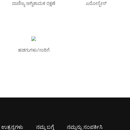
ವಾಣಿಜ್ಯ ಅಗ್ನಿಶಾಮಕ ರಕ್ಷಣೆ
ಏರೋಸ್ಪೇಸ್
ಹಡಗುಗಳು/ಸಾರಿಗೆ
ಉತ್ಪನ್ನಗಳು
ನಮ್ಮ ಬಗ್ಗೆ
ನಮ್ಮನ್ನು ಸಂಪರ್ಕಿಸಿ