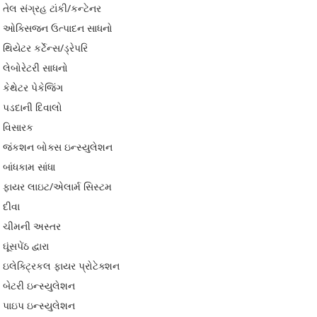
તેલ સંગ્રહ ટાંકી/કન્ટેનર
ઓક્સિજન ઉત્પાદન સાધનો
થિયેટર કર્ટેન્સ/ડ્રેપરિ
લેબોરેટરી સાધનો
કેથેટર પેકેજિંગ
પડદાની દિવાલો
વિસારક
જંકશન બોક્સ ઇન્સ્યુલેશન
બાંધકામ સાંધા
ફાયર લાઇટ/એલાર્મ સિસ્ટમ
દીવા
ચીમની અસ્તર
ઘૂંસપેંઠ દ્વારા
ઇલેક્ટ્રિકલ ફાયર પ્રોટેક્શન
બેટરી ઇન્સ્યુલેશન
પાઇપ ઇન્સ્યુલેશન