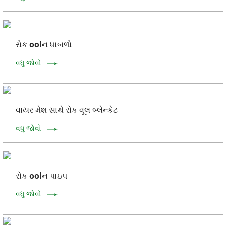
રોક oolન ધાબળો
વધુ જોવો
વાયર મેશ સાથે રોક વૂલ બ્લેન્કેટ
વધુ જોવો
રોક oolન પાઇપ
વધુ જોવો