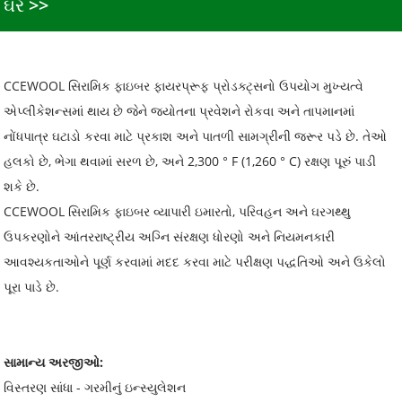
ઘર
CCEWOOL સિરામિક ફાઇબર ફાયરપ્રૂફ પ્રોડક્ટ્સનો ઉપયોગ મુખ્યત્વે
એપ્લીકેશન્સમાં થાય છે જેને જ્યોતના પ્રવેશને રોકવા અને તાપમાનમાં
નોંધપાત્ર ઘટાડો કરવા માટે પ્રકાશ અને પાતળી સામગ્રીની જરૂર પડે છે. તેઓ
હલકો છે, ભેગા થવામાં સરળ છે, અને 2,300 ° F (1,260 ° C) રક્ષણ પૂરું પાડી
શકે છે.
CCEWOOL સિરામિક ફાઇબર વ્યાપારી ઇમારતો, પરિવહન અને ઘરગથ્થુ
ઉપકરણોને આંતરરાષ્ટ્રીય અગ્નિ સંરક્ષણ ધોરણો અને નિયમનકારી
આવશ્યકતાઓને પૂર્ણ કરવામાં મદદ કરવા માટે પરીક્ષણ પદ્ધતિઓ અને ઉકેલો
પૂરા પાડે છે.
સામાન્ય અરજીઓ:
વિસ્તરણ સાંધા - ગરમીનું ઇન્સ્યુલેશન