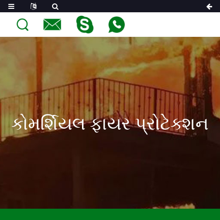
કોમર્શિયલ ફાયર પ્રોટેક્શન