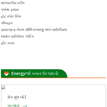
માળખાકીય સ્ટીલ
ક્લોથ ડ્રાયર
હોટ સ્પોટ રિપેર
પરિવહન
ફાયરપ્રૂફ-લેવલ સીલિંગ/બારણું અને બારી/દીવાલ
જ્યોત પ્રતિરોધક કોટિંગ
હીટ કવચ
Energyર્જા બચત ઉત્પાદનો
રોક વૂલ બોર્ડ
વધુ જોવો