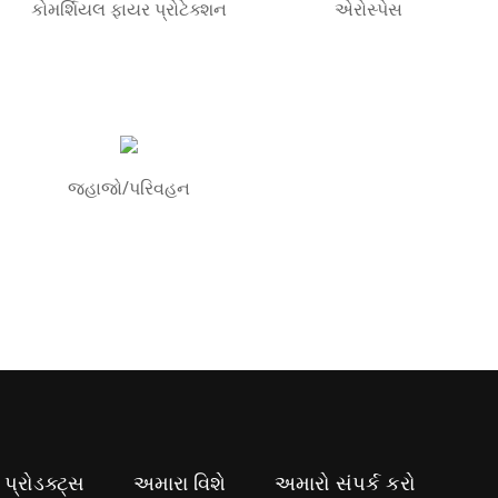
કોમર્શિયલ ફાયર પ્રોટેક્શન
એરોસ્પેસ
જહાજો/પરિવહન
પ્રોડક્ટ્સ
અમારા વિશે
અમારો સંપર્ક કરો