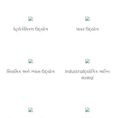
પેટ્રોકેમિકલ ઉદ્યોગ
પાવર ઉદ્યોગ
સિરામિક અને ગ્લાસ ઉદ્યોગ
Industrialદ્યોગિક અગ્નિ
સંરક્ષણ