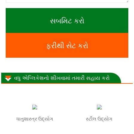
સબમિટ કરો
ફરીથી સેટ કરો
વધુ એપ્લિકેશનો શીખવામાં તમારી સહાય કરો
ધાતુશાસ્ત્ર ઉદ્યોગ
સ્ટીલ ઉદ્યોગ