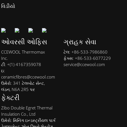
વિડીયો
ઓવરસી ઓફિસ
ગ્રાહક સેવા
CCEWOOL Thermomax
ટેલ: +86-533-7986860
Inc.
ફેક્સ: +86-533-6077229
ટી: +(1) 4167359078
service@ccewool.com
ઇ:
ceramicfibres@ccewool.com
ઉમેરો: 341 ટેલબોટ સેન્ટ,
લંડન, N6A 2R5 પર
ફેક્ટરી
Zibo Double Egret Thermal
Insulation Co., Ltd
ઉમેરો: મિનિંગ ઇન્ડસ્ટ્રીયલ પાર્ક
ડેવલપમેન્ટ ઝોન ઝિબો શેન્ડોંગ