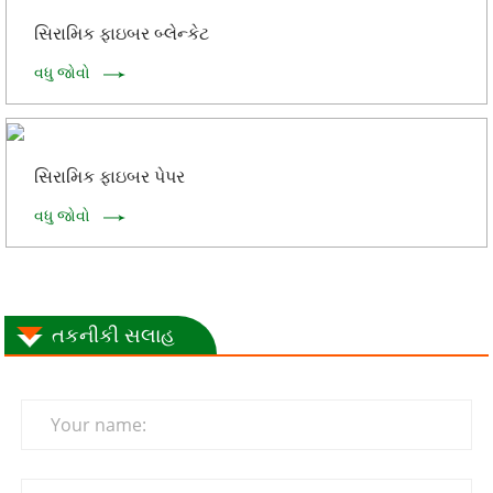
સિરામિક ફાઇબર બ્લેન્કેટ
વધુ જોવો
સિરામિક ફાઇબર પેપર
વધુ જોવો
તકનીકી સલાહ