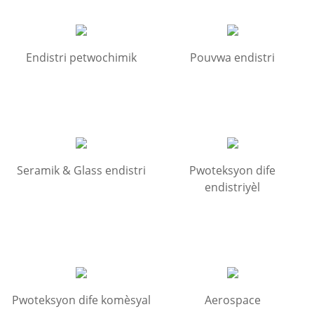
Endistri petwochimik
Pouvwa endistri
Seramik & Glass endistri
Pwoteksyon dife
endistriyèl
Pwoteksyon dife komèsyal
Aerospace