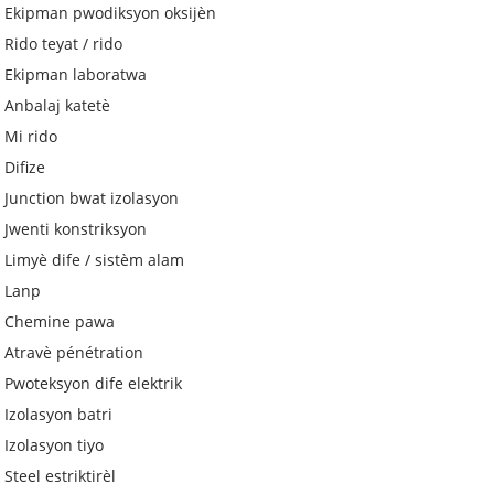
Ekipman pwodiksyon oksijèn
Rido teyat / rido
Ekipman laboratwa
Anbalaj katetè
Mi rido
Difize
Junction bwat izolasyon
Jwenti konstriksyon
Limyè dife / sistèm alam
Lanp
Chemine pawa
Atravè pénétration
Pwoteksyon dife elektrik
Izolasyon batri
Izolasyon tiyo
Steel estriktirèl