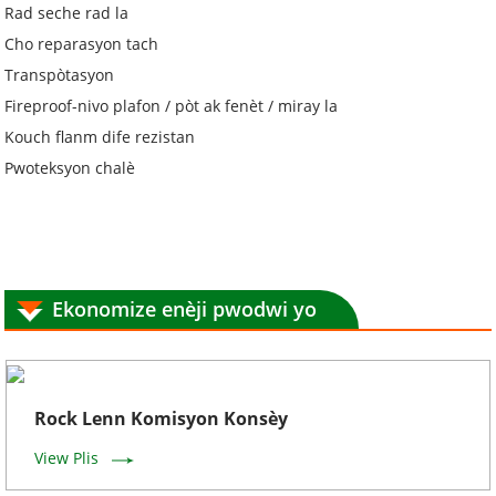
Rad seche rad la
Cho reparasyon tach
Transpòtasyon
Fireproof-nivo plafon / pòt ak fenèt / miray la
Kouch flanm dife rezistan
Pwoteksyon chalè
Ekonomize enèji pwodwi yo
Rock Lenn Komisyon Konsèy
View Plis