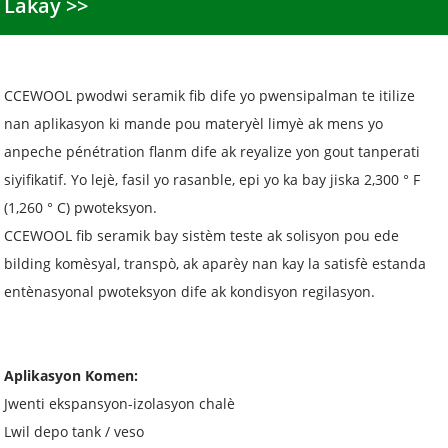
Lakay
CCEWOOL pwodwi seramik fib dife yo pwensipalman te itilize
nan aplikasyon ki mande pou materyèl limyè ak mens yo
anpeche pénétration flanm dife ak reyalize yon gout tanperati
siyifikatif. Yo lejè, fasil yo rasanble, epi yo ka bay jiska 2,300 ° F
(1,260 ° C) pwoteksyon.
CCEWOOL fib seramik bay sistèm teste ak solisyon pou ede
bilding komèsyal, transpò, ak aparèy nan kay la satisfè estanda
entènasyonal pwoteksyon dife ak kondisyon regilasyon.
Aplikasyon Komen:
Jwenti ekspansyon-izolasyon chalè
Lwil depo tank / veso