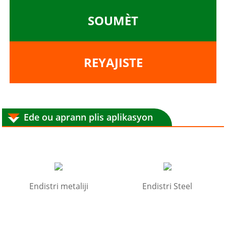
SOUMÈT
REYAJISTE
Ede ou aprann plis aplikasyon
Endistri metaliji
Endistri Steel