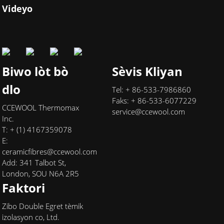
Videyo
Biwo lòt bò
Sèvis Kliyan
dlo
Tel: + 86-533-7986860
Faks: + 86-533-6077229
CCEWOOL Thermomax
service@ccewool.com
Inc.
T: + (1) 4167359078
E:
ceramicfibres@ccewool.com
Add: 341 Talbot St,
London, SOU N6A 2R5
Faktori
Zibo Double Egret tèmik
izolasyon co, Ltd.