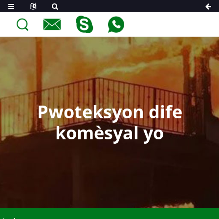
Pwoteksyon dife
komèsyal yo