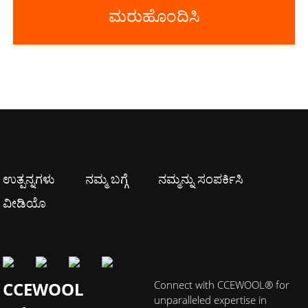
ಮರುಹೊಂದಿಸಿ
ಉತ್ಪನ್ನಗಳು
ನಮ್ಮ ಬಗ್ಗೆ
ನಮ್ಮನ್ನು ಸಂಪರ್ಕಿಸಿ
ವೀಡಿಯೊ
CCEWOOL
Connect with CCEWOOL® for
unparalleled expertise in