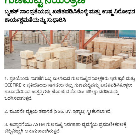
ಬೃಹತ್ ಸಾಂದ್ರತೆಯನ್ನು ಖಚಿತಪಡಿಸಿಕೊಳ್ಳಿ ಮತ್ತು ಉಷ್ಣ ನಿರೋಧನ
ಕಾರ್ಯಕ್ಷಮತೆಯನ್ನು ಸುಧಾರಿಸಿ
1. ಪ್ರತಿಯೊಂದು ಸಾಗಣೆಗೆ ಒಬ್ಬ ಮೀಸಲಾದ ಗುಣಮಟ್ಟದ ನಿರೀಕ್ಷಕರು ಇರುತ್ತಾರೆ ಮತ್ತು
CCEFIRE ನ ಪ್ರತಿಯೊಂದು ಸಾಗಣೆಯ ರಫ್ತು ಗುಣಮಟ್ಟವನ್ನು ಖಚಿತಪಡಿಸಿಕೊಳ್ಳಲು
ಕಾರ್ಖಾನೆಯಿಂದ ಉತ್ಪನ್ನಗಳು ಹೊರಡುವ ಮೊದಲು ಪರೀಕ್ಷಾ ವರದಿಯನ್ನು
ಒದಗಿಸಲಾಗುತ್ತದೆ.
2. ಮೂರನೇ ವ್ಯಕ್ತಿಯ ತಪಾಸಣೆ (SGS, BV, ಇತ್ಯಾದಿ) ಸ್ವೀಕರಿಸಲಾಗಿದೆ.
3. ಉತ್ಪಾದನೆಯು ASTM ಗುಣಮಟ್ಟ ನಿರ್ವಹಣಾ ವ್ಯವಸ್ಥೆಯ ಪ್ರಮಾಣೀಕರಣಕ್ಕೆ
ಕಟ್ಟುನಿಟ್ಟಾಗಿ ಅನುಗುಣವಾಗಿರುತ್ತದೆ.