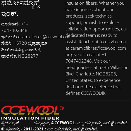
ಥರ್ಮೋಮ್ಯಾಕ್ಸ್
insulation fibers. Whether you
have inquiries about our
ಇಂಕ್.
products, seek technical
support, or wish to explore
ದೂರವಾಣಿ: +1-
collaboration opportunities, our
7047402348
dedicated team is ready to
ಇಮೇಲ್:
ceramicfibres@ccewool.com
assist. Reach out to us via email
ಸೇರಿಸಿ: 15720 ಬ್ರಿಕ್ಸ್‌ಹ್ಯಾಮ್
at ceramicfibres@ccewool.com
ಹಿಲ್ ಅವೆನ್ಯೂ, ಮಹಡಿ 3,
or give us a call at +1-
ಷಾರ್ಲೆಟ್, NC 28277
7047402348. Visit our
headquarters at 5236 Wilkinson
Blvd, Charlotte, NC 28208,
United States, to experience
firsthand the excellence that
defines CCEWOOL®.
ಸೈಟ್‌ಮ್ಯಾಪ್
ಹಕ್ಕುಸ್ವಾಮ್ಯ ©CCEWOOL. ಎಲ್ಲ ಹಕ್ಕುಗಳನ್ನು ಕಾಯ್ದಿರಿಸಲಾಗಿದೆ.
© ಕೃತಿಸ್ವಾಮ್ಯ - 2011-2021 : ಎಲ್ಲ ಹಕ್ಕುಗಳನ್ನು ಕಾಯ್ದಿರಿಸಲಾಗಿದೆ.