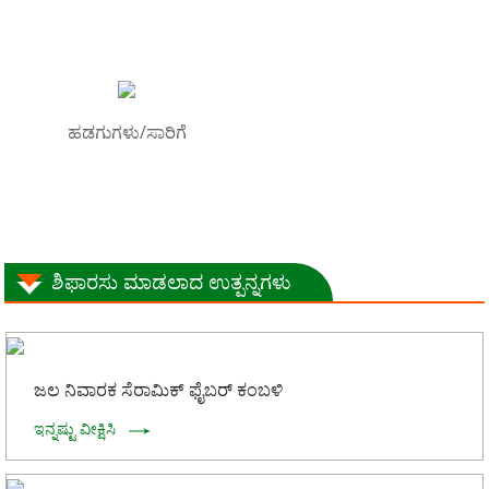
ಹಡಗುಗಳು/ಸಾರಿಗೆ
ಶಿಫಾರಸು ಮಾಡಲಾದ ಉತ್ಪನ್ನಗಳು
ಜಲ ನಿವಾರಕ ಸೆರಾಮಿಕ್ ಫೈಬರ್ ಕಂಬಳಿ
ಇನ್ನಷ್ಟು ವೀಕ್ಷಿಸಿ