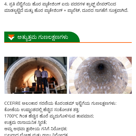
4. ಪ್ರತಿ ಪೆಟ್ಟಿಗೆಯ ಹೊರ ಪ್ಯಾಕೇಜಿಂಗ್ ಐದು ಪದರಗಳ ಕ್ರಾಫ್ಟ್ ಪೇಪರ್‌ನಿಂದ
ಮಾಡಲ್ಪಟ್ಟಿದೆ ಮತ್ತು ಹೊರ ಪ್ಯಾಕೇಜಿಂಗ್ + ಪ್ಯಾಲೆಟ್, ದೂರದ ಸಾಗಣೆಗೆ ಸೂಕ್ತವಾಗಿದೆ.
ಅತ್ಯುತ್ತಮ ಗುಣಲಕ್ಷಣಗಳು
CCEFIRE ಅಲಂಕಾರ ಸರಣಿಯ ಕೊರಂಡಮ್ ಇಟ್ಟಿಗೆಯ ಗುಣಲಕ್ಷಣಗಳು:
ಕೋಣೆಯ ಉಷ್ಣಾಂಶದಲ್ಲಿ ಹೆಚ್ಚಿನ ಸಂಕೋಚಕ ಶಕ್ತಿ;
1700ºC ಗಿಂತ ಹೆಚ್ಚಿನ ಹೊರೆ ಮೃದುಗೊಳಿಸುವ ತಾಪಮಾನ;
ಉತ್ತಮ ರಾಸಾಯನಿಕ ಸ್ಥಿರತೆ;
ಆಮ್ಲ ಅಥವಾ ಕ್ಷಾರೀಯ ಗಸಿಗೆ ನಿರೋಧಕ;
ಬಲವಾದ ಲೋಹ ಮತ್ತು ಗಾಜು ನಿರೋಧಕ.