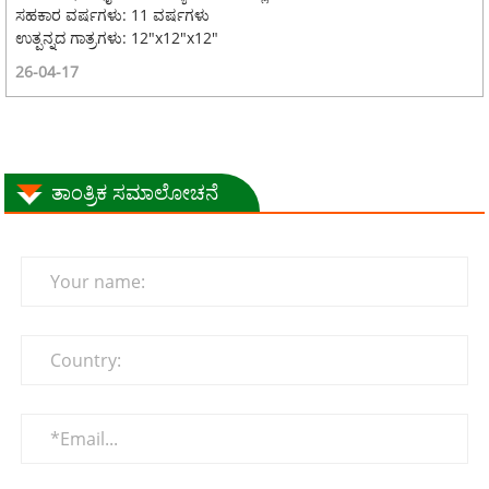
ಸಹಕಾರ ವರ್ಷಗಳು: 11 ವರ್ಷಗಳು
ಉತ್ಪನ್ನದ ಗಾತ್ರಗಳು: 12"x12"x12"
26-04-17
ತಾಂತ್ರಿಕ ಸಮಾಲೋಚನೆ