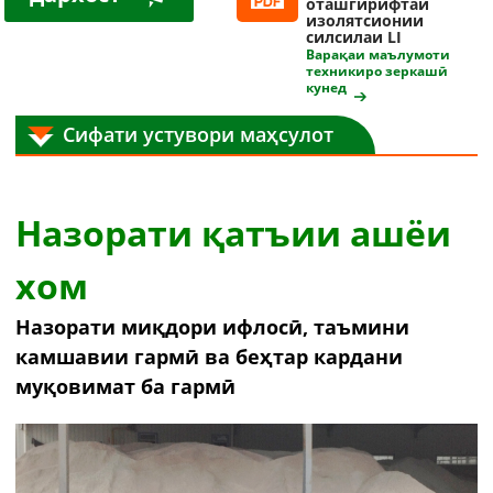
оташгирифтаи
изолятсионии
кунед
силсилаи LI
Варақаи маълумоти
техникиро зеркашӣ
кунед
Сифати устувори маҳсулот
Назорати қатъии ашёи
хом
Назорати миқдори ифлосӣ, таъмини
камшавии гармӣ ва беҳтар кардани
муқовимат ба гармӣ