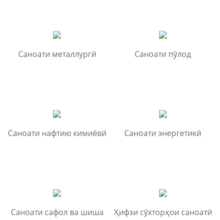
Саноати металлургӣ
Саноати пӯлод
Саноати нафтию кимиёвӣ
Саноати энергетикӣ
Саноати сафол ва шиша
Ҳифзи сӯхторҳои саноатӣ