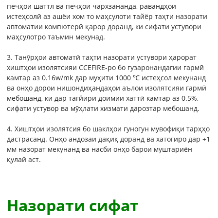
печҳои шаттл ва печҳои чархзананда, равандҳои
истеҳсолӣ аз ашёи хом то маҳсулоти тайёр таҳти назорати
автоматии компютерӣ қарор доранд, ки сифати устувори
маҳсулотро таъмин мекунад.
3. Танӯрҳои автоматӣ таҳти назорати устувори ҳарорат
хиштҳои изолятсияи CCEFIRE-ро бо гузаронандагии гармӣ
камтар аз 0.16w/mk дар муҳити 1000 ℃ истеҳсол мекунанд
ва онҳо дорои нишондиҳандаҳои аълои изолятсияи гармӣ
мебошанд, ки дар тағйири доимии хаттӣ камтар аз 0.5%,
сифати устувор ва мӯҳлати хизмати дарозтар мебошанд.
4. Хиштҳои изолятсия бо шаклҳои гуногун мувофиқи тарҳҳо
дастрасанд. Онҳо андозаи дақиқ доранд ва хатогиро дар +1
мм назорат мекунанд ва насби онҳо барои муштариён
қулай аст.
Назорати сифат