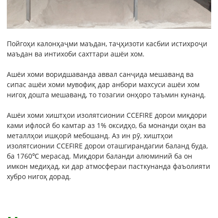
Пойгоҳи калонҳаҷми маъдан, таҷҳизоти касбии истихроҷи
маъдан ва интихоби сахттари ашёи хом.
Ашёи хоми воридшаванда аввал санҷида мешаванд ва
сипас ашёи хоми мувофиқ дар анбори махсуси ашёи хом
нигоҳ дошта мешаванд, то тозагии онҳоро таъмин кунанд.
Ашёи хоми хиштҳои изолятсионии CCEFIRE дорои миқдори
ками ифлосӣ бо камтар аз 1% оксидҳо, ба монанди оҳан ва
металлҳои ишқорӣ мебошанд. Аз ин рӯ, хиштҳои
изолятсионии CCEFIRE дорои оташгирандагии баланд буда,
ба 1760℃ мерасад. Миқдори баланди алюминий ба он
имкон медиҳад, ки дар атмосфераи пасткунанда фаъолияти
хубро нигоҳ дорад.