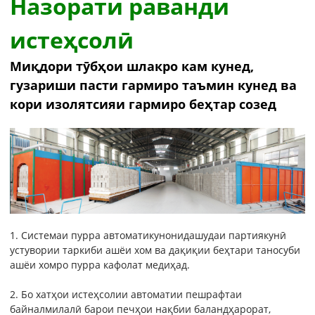
Назорати раванди
истеҳсолӣ
Миқдори тӯбҳои шлакро кам кунед,
гузариши пасти гармиро таъмин кунед ва
кори изолятсияи гармиро беҳтар созед
1. Системаи пурра автоматикунонидашудаи партиякунӣ
устувории таркиби ашёи хом ва дақиқии беҳтари таносуби
ашёи хомро пурра кафолат медиҳад.
2. Бо хатҳои истеҳсолии автоматии пешрафтаи
байналмилалӣ барои печҳои нақбии баландҳарорат,