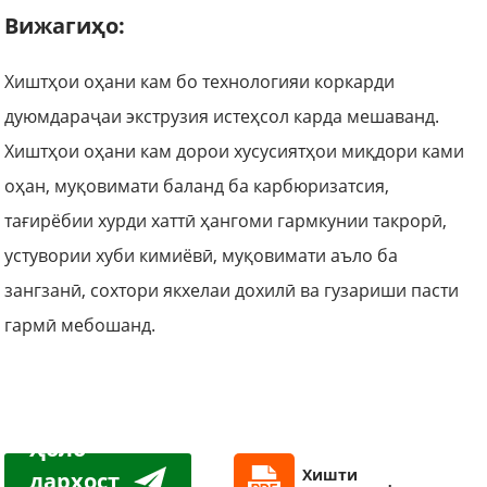
Вижагиҳо:
Хиштҳои оҳани кам бо технологияи коркарди
дуюмдараҷаи экструзия истеҳсол карда мешаванд.
Хиштҳои оҳани кам дорои хусусиятҳои миқдори ками
оҳан, муқовимати баланд ба карбюризатсия,
тағирёбии хурди хаттӣ ҳангоми гармкунии такрорӣ,
устувории хуби кимиёвӣ, муқовимати аъло ба
зангзанӣ, сохтори якхелаи дохилӣ ва гузариши пасти
гармӣ мебошанд.
Ҳоло
Хишти
дархост