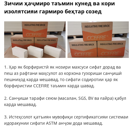
Зичии ҳаҷмиро таъмин кунед ва кори
изолятсияи гармиро беҳтар созед
1. Ҳар як борфиристӣ як нозири махсуси сифат дорад ва
пеш аз рафтани маҳсулот аз корхона гузориши санҷишӣ
пешниҳод карда мешавад, то сифати содиротии ҳар як
борфиристии CCEFIRE таъмин карда шавад.
2. Санҷиши тарафи сеюм (масалан, SGS, BV ва ғайра) қабул
карда мешавад.
3. Истеҳсолот қатъиян мувофиқи сертификатсияи системаи
идоракунии сифати ASTM анҷом дода мешавад.