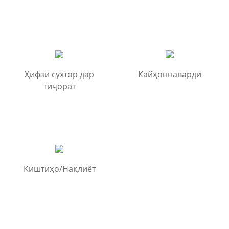
Ҳифзи сӯхтор дар
Кайҳоннавардӣ
тиҷорат
Киштиҳо/Нақлиёт