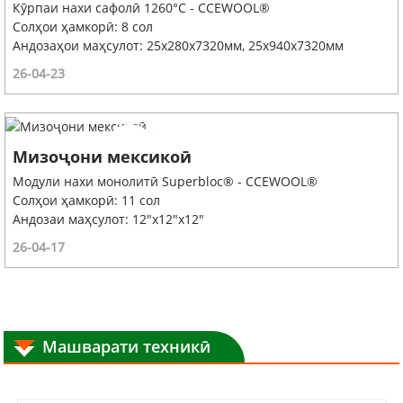
Кӯрпаи нахи сафолӣ 1260°C - CCEWOOL®
Солҳои ҳамкорӣ: 8 сол
Андозаҳои маҳсулот: 25x280x7320мм, 25x940x7320мм
26-04-23
Мизоҷони мексикоӣ
Модули нахи монолитӣ Superbloc® - CCEWOOL®
Солҳои ҳамкорӣ: 11 сол
Андозаи маҳсулот: 12"x12"x12"
26-04-17
Машварати техникӣ