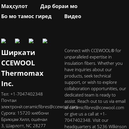
Маҳсулот
Дар бораи мо
Бо мо тамос гиред
Видео
Ширкати
Connect with CCEWOOL® for
unparalleled expertise in
CCEWOOL
insulation fibers. Whether you
have inquiries about our
Thermomax
products, seek technical
Inc.
support, or wish to explore
collaboration opportunities, our
Тел: +1-7047402348
dedicated team is ready to
Почтаи
assist. Reach out to us via email
электронӣ:
ceramicfibres@ccewool.com
at ceramicfibres@ccewool.com
Суроға: 15720 хиёбони
or give us a call at +1-
Брикҳам Хилл, ошёнаи
7047402348. Visit our
3, Шарлотт, NC 28277
headquarters at 5236 Wilkinson