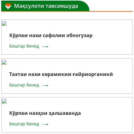
Маҳсулоти тавсияшуда
Кӯрпаи нахи сафолии обногузар
Бештар бинед
Тахтаи нахи керамикии ғайриорганикӣ
Бештар бинед
Кӯрпаи нахҳои ҳалшаванда
Бештар бинед