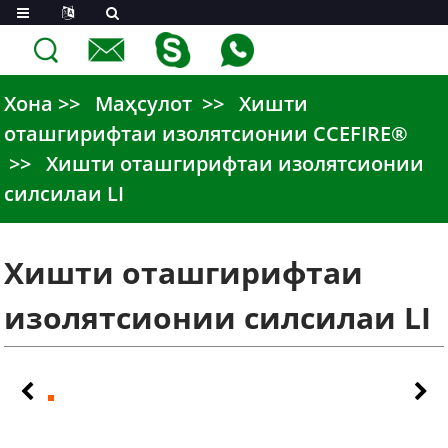
Хона
Маҳсулот
Хишти
оташгирифтаи изолятсионии CCEFIRE®
Хишти оташгирифтаи изолятсионии
силсилаи LI
Хишти оташгирифтаи
изолятсионии силсилаи LI