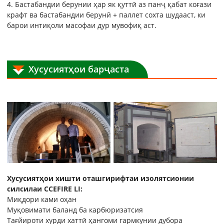
4. Бастабандии берунии ҳар як қуттӣ аз панҷ қабат коғази
крафт ва бастабандии берунӣ + паллет сохта шудааст, ки
барои интиқоли масофаи дур мувофиқ аст.
Хусусиятҳои барҷаста
Хусусиятҳои хишти оташгирифтаи изолятсионии
силсилаи CCEFIRE LI:
Миқдори ками оҳан
Муқовимати баланд ба карбюризатсия
Тағйироти хурди хаттӣ ҳангоми гармкунии дубора