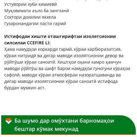
Устувории хуби кимиёвӣ
Муқовимати аъло ба зангзанӣ
Сохтори дохилии якхела
Гузаронандагии пасти гармӣ
Истифодаи хишти оташгирифтаи изолятсионии
силсилаи CCEFIRE LI:
Ҳама намудҳои коркарди гармӣ, кӯраи карбюризатсия,
кӯраи нитридӣ ва дигар маводи изолятсионии девор ва
рӯйпӯши кӯраи саноатӣ. Хиштҳои оҳани камро ҳамчун
маводи рӯйпӯш ва шифт барои намудҳои гуногуни кӯраҳои
сафолӣ, маводи кӯраи атмосфераи назоратшаванда ва
дигар маводи изолятсионии кӯраи саноатӣ истифода
бурдан мумкин аст.
Ба шумо дар омӯхтани барномаҳои
бештар кӯмак мекунад