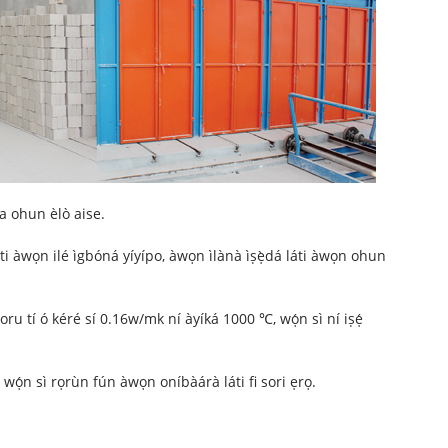
ba ohun èlò aise.
 àti àwọn ilé ìgbóná yíyípo, àwọn ìlànà ìṣẹ̀dá láti àwọn ohun
u tí ó kéré sí 0.16w/mk ní àyíká 1000 ℃, wọ́n sì ní iṣẹ́
wọ́n sì rọrùn fún àwọn oníbàárà láti fi sori ẹrọ.