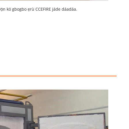
é wọ́n kó gbogbo ẹrù CCEFIRE jáde dáadáa.