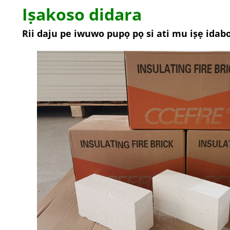
Iṣakoso didara
Rii daju pe iwuwo pupọ pọ si ati mu iṣẹ idab