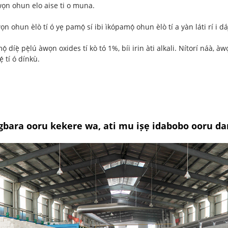
awọn ohun elo aise ti o muna.
n ohun èlò tí ó yẹ pamọ́ sí ibi ìkópamọ́ ohun èlò tí a yàn láti rí i d
 díẹ̀ pẹ̀lú àwọn oxides tí kò tó 1%, bíi irin àti alkali. Nítorí náà, 
́ tí ó dínkù.
gbara ooru kekere wa, ati mu iṣẹ idabobo ooru dar