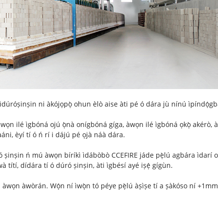
pé ìdúróṣinṣin ni àkójọpọ̀ ohun èlò aise àti pé ó dára jù nínú ìpíndọ́g
 ti àwọn ilé ìgbóná ojú ọ̀nà onígbóná gíga, àwọn ilé ìgbóná ọkọ̀ akérò,
áni, èyí tí ó ń rí i dájú pé ọjà náà dára.
ó ṣinṣin ń mú àwọn bíríkì ìdábòbò CCEFIRE jáde pẹ̀lú agbára ìdarí oor
 títí, dídára tí ó dúró ṣinṣin, àti ìgbésí ayé iṣẹ́ gígùn.
ú àwọn àwòrán. Wọ́n ní ìwọ̀n tó péye pẹ̀lú àṣìṣe tí a ṣàkóso ní +1mm 