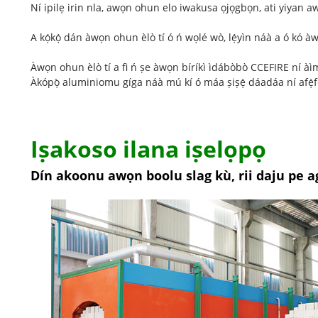
Ní ipilẹ irin nla, awọn ohun elo iwakusa ọjọgbọn, ati yiyan 
A kọ́kọ́ dán àwọn ohun èlò tí ó ń wọlé wò, lẹ́yìn náà a ó kó àwọ
Àwọn ohun èlò tí a fi ń ṣe àwọn bíríkì ìdábòbò CCEFIRE ní àìmọ́
Àkópọ̀ aluminiomu gíga náà mú kí ó máa ṣiṣẹ́ dáadáa ní afẹ́fẹ
Iṣakoso ilana iṣelọpọ
Dín akoonu awọn boolu slag kù, rii daju pe a