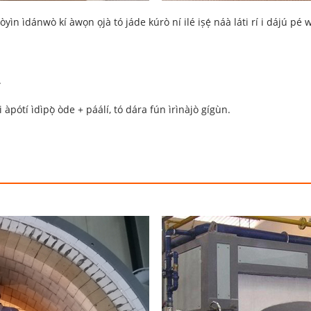
òyìn ìdánwò kí àwọn ọjà tó jáde kúrò ní ilé iṣẹ́ náà láti rí i dájú p
.
i àpótí ìdìpọ̀ òde + páálí, tó dára fún ìrìnàjò gígùn.