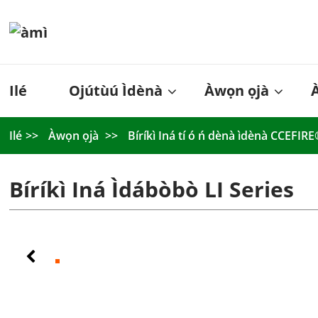
Ilé
Ojútùú Ìdènà
Àwọn ọjà
Ilé
Àwọn ọjà
Bíríkì Iná tí ó ń dènà ìdènà CCEFIR
Bíríkì Iná Ìdábòbò LI Series