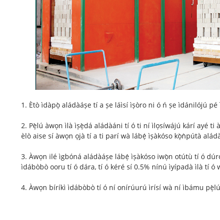
1. Ètò ìdàpọ̀ aládàáṣe tí a ṣe láìsí ìṣòro ni ó ń ṣe ìdánilójú 
2. Pẹ̀lú àwọn ìlà ìṣẹ̀dá aládàáni tí ó ti ní ìlọsíwájú kárí ayé
èlò aise sí àwọn ọjà tí a ti parí wà lábẹ́ ìṣàkóso kọ̀ǹpútà aládà
3. Àwọn ilé ìgbóná aládàáṣe lábẹ́ ìṣàkóso iwọ̀n otútù tí ó dúr
ìdábòbò ooru tí ó dára, tí ó kéré sí 0.5% nínú ìyípadà ìlà tí ó wà
4. Àwọn bíríkì ìdábòbò tí ó ní onírúurú ìrísí wà ní ìbámu pẹ̀l