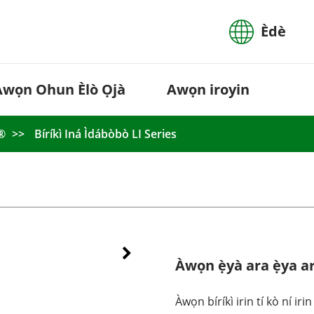
Èdè
Àwọn Ohun Èlò Ọjà
Awọn iroyin
E®
Bíríkì Iná Ìdábòbò LI Series
Àwọn ẹ̀yà ara ẹ̀ya a
Àwọn bíríkì irin tí kò ní irin