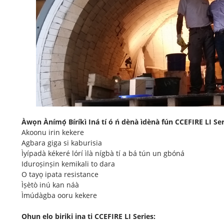
Àwọn Ànímọ́ Bíríkì Iná tí ó ń dènà ìdènà fún CCEFIRE LI Ser
Akoonu irin kekere
Agbara giga si kaburisia
Ìyípadà kékeré lórí ìlà nígbà tí a bá tún un gbóná
Iduroṣinṣin kemikali to dara
O tayọ ipata resistance
Ìṣètò inú kan náà
Ìmúdàgba ooru kekere
Ohun elo biriki ina ti CCEFIRE LI Series: