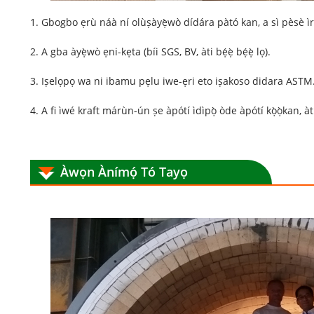
1. Gbogbo ẹrù náà ní olùṣàyẹ̀wò dídára pàtó kan, a sì pèsè ìr
2. A gba àyẹ̀wò ẹni-kẹta (bíi SGS, BV, àti bẹ́ẹ̀ bẹ́ẹ̀ lọ).
3. Iṣelọpọ wa ni ibamu pẹlu iwe-ẹri eto iṣakoso didara ASTM
4. A fi ìwé kraft márùn-ún ṣe àpótí ìdìpọ̀ òde àpótí kọ̀ọ̀kan, àt
Àwọn Ànímọ́ Tó Tayọ