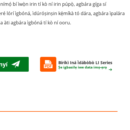
nímọ́ bí ìwọ̀n irin tí kò ní irin púpọ̀, agbára gíga sí
ré lórí ìgbóná, ìdúróṣinṣin kẹ́míkà tó dára, agbára ìpalára
ba àti agbára ìgbóná tí kò ní ooru.
Bíríkì Iná Ìdábòbò LI Series
nyí
Ṣe igbasilẹ iwe data imọ-ẹrọ