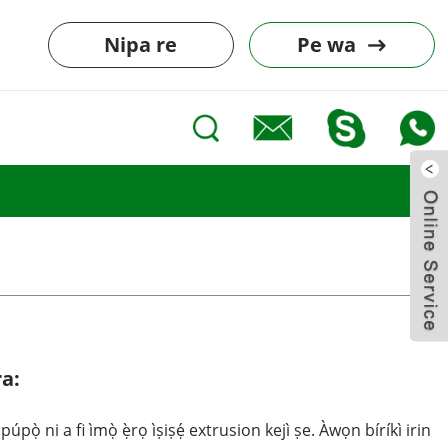
Nipa re
Pe wa
ra:
 púpọ̀ ni a fi ìmọ̀ ẹ̀rọ ìṣiṣẹ́ extrusion kejì ṣe. Àwọn bíríkì irin