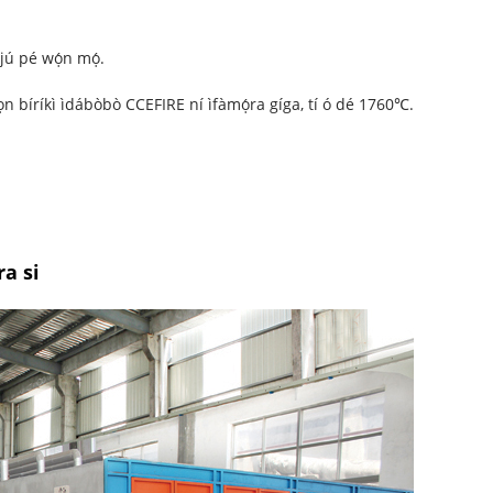
ájú pé wọ́n mọ́.
àwọn bíríkì ìdábòbò CCEFIRE ní ìfàmọ́ra gíga, tí ó dé 1760℃.
a si