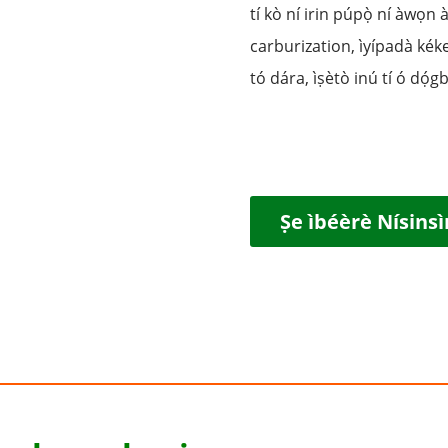
tí kò ní irin púpọ̀ ní àwọn à
carburization, ìyípadà kéke
tó dára, ìṣètò inú tí ó dọ́g
Ṣe ìbéèrè Nísinsì