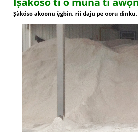
Iṣakoso ti o muna ti awọn
Ṣàkóso akoonu ẹ̀gbin, rii daju pe ooru dinku,