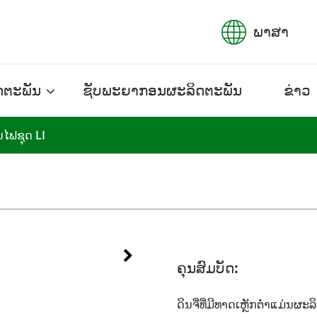
ພາສາ
ດຕະພັນ
ຊັບພະຍາກອນຜະລິດຕະພັນ
ຂ່າວ
ັນໄຟຊຸດ LI
ຄຸນສົມບັດ:
ດິນຈີ່ທີ່ມີທາດເຫຼັກຕ່ຳແມ່ນຜະ