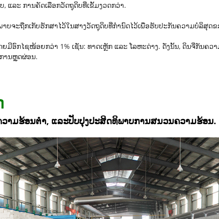
, ແລະ ການຄັດເລືອກວັດຖຸດິບທີ່ເຂັ້ມງວດກວ່າ.
ນນະພາບຈະຖືກເກັບຮັກສາໄວ້ໃນສາງວັດຖຸດິບທີ່ກຳນົດໄວ້ເພື່ອຮັບປະກັນຄວາມບໍລິສຸດຂ
ດຍມີອົກໄຊໜ້ອຍກວ່າ 1% ເຊັ່ນ: ທາດເຫຼັກ ແລະ ໂລຫະດ່າງ. ດັ່ງນັ້ນ, ດິນຈີ່ກັນຄ
ການຫຼຸດຜ່ອນ.
ດ
ຄວາມຮ້ອນຕໍ່າ, ແລະປັບປຸງປະສິດທິພາບການສນວນຄວາມຮ້ອນ.