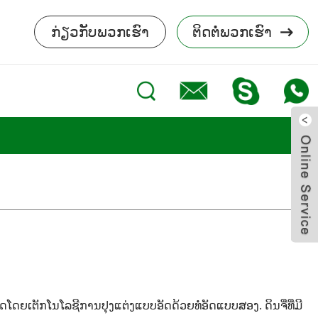
ກ່ຽວກັບພວກເຮົາ
ຕິດຕໍ່ພວກເຮົາ
ລິດໂດຍເຕັກໂນໂລຊີການປຸງແຕ່ງແບບອັດດ້ວຍທໍ່ອັດແບບສອງ. ດິນຈີ່ທີ່ມີ