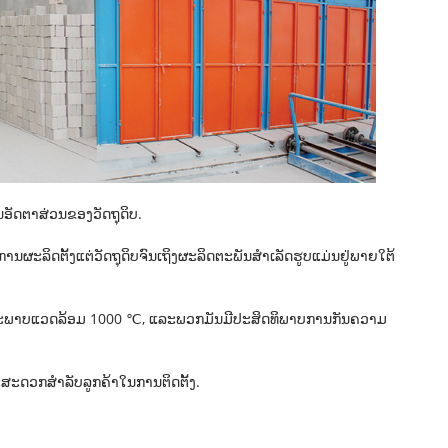
ນອັດຕາສ່ວນຂອງວັດຖຸດິບ.
ານຜະລິດຕັ້ງແຕ່ວັດຖຸດິບຈົນເຖິງຜະລິດຕະພັນສຳເລັດຮູບແມ່ນຢູ່ພາຍໃຕ້
 ໃນສະພາບແວດລ້ອມ 1000 ℃, ແລະພວກມັນມີປະສິດທິພາບການກັນຄວາມ
ະສະດວກສຳລັບລູກຄ້າໃນການຕິດຕັ້ງ.