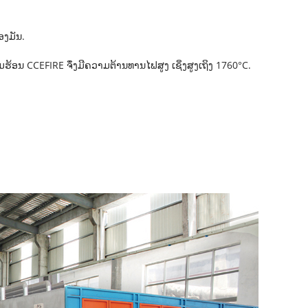
ອງມັນ.
ວາມຮ້ອນ CCEFIRE ຈຶ່ງມີຄວາມຕ້ານທານໄຟສູງ ເຊິ່ງສູງເຖິງ 1760°C.