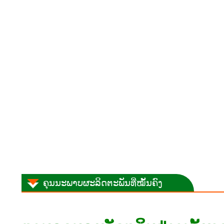
ຄຸນນະພາບຜະລິດຕະພັນທີ່ໝັ້ນຄົງ