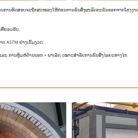
ຍງານການທົດສອບຈະຖືກສະໜອງໃຫ້ກ່ອນການຂົນສົ່ງຜະລິດຕະພັນອອກຈາກໂຮງງານເ
ທີ່ຍອມຮັບ.
ບ ASTM ຢ່າງເຂັ້ມງວດ.
ນ, ແລະ ການຫຸ້ມຫໍ່ດ້ານນອກ + ພາເລັດ, ເໝາະສຳລັບການຂົນສົ່ງໄລຍະທາງໄກ.