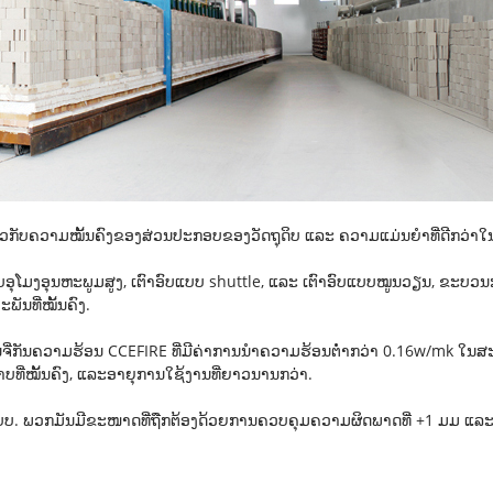
່ກ່ຽວກັບຄວາມໝັ້ນຄົງຂອງສ່ວນປະກອບຂອງວັດຖຸດິບ ແລະ ຄວາມແມ່ນຍຳທີ່ດີກວ່າໃ
ົບອຸໂມງອຸນຫະພູມສູງ, ເຕົາອົບແບບ shuttle, ແລະ ເຕົາອົບແບບໝູນວຽນ, ຂະບວນກ
ັນທີ່ໝັ້ນຄົງ.
ດດິນຈີ່ກັນຄວາມຮ້ອນ CCEFIRE ທີ່ມີຄ່າການນຳຄວາມຮ້ອນຕ່ຳກວ່າ 0.16w/mk
າບທີ່ໝັ້ນຄົງ, ແລະອາຍຸການໃຊ້ງານທີ່ຍາວນານກວ່າ.
ອກແບບ. ພວກມັນມີຂະໜາດທີ່ຖືກຕ້ອງດ້ວຍການຄວບຄຸມຄວາມຜິດພາດທີ່ +1 ມມ ແລ