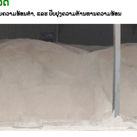
ວດ
້ວຍຄວາມຮ້ອນຕໍ່າ, ແລະ ປັບປຸງຄວາມຕ້ານທານຄວາມຮ້ອນ