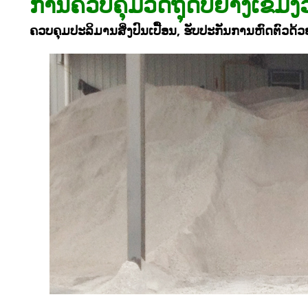
ການຄວບຄຸມວັດຖຸດິບຢ່າງເຂັ້ມງ
ຄວບຄຸມປະລິມານສິ່ງປົນເປື້ອນ, ຮັບປະກັນການຫົດຕົວດ