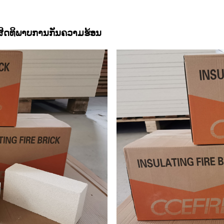
ິດທິພາບການກັນຄວາມຮ້ອນ