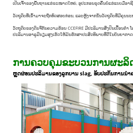
ເປັນເຈົ້າຂອງພື້ນຖານແຮ່ຂະໜາດໃຫຍ່, ອຸປະກອນຂຸດຄົ້ນບໍ່ແຮ່ແບບມືອາຊີບ
ວັດຖຸດິບທີ່ເຂົ້າມາຈະຖືກທົດສອບກ່ອນ, ແລະຫຼັງຈາກນັ້ນວັດຖຸດິບທີ່ມີຄຸ
ວັດຖຸດິບຂອງດິນຈີ່ກັນຄວາມຮ້ອນ CCEFIRE ມີປະລິມານສິ່ງປົນເປື້ອນຕ່ຳ ໂ
ປະລິມານອາລູມີນຽມສູງເຮັດໃຫ້ມັນຮັກສາປະສິດທິພາບທີ່ດີໃນບັນຍາກາດ
ການຄວບຄຸມຂະບວນການຜະລິ
ຫຼຸດຜ່ອນປະລິມານຂອງລູກບານ slag, ຮັບປະກັນການນຳ