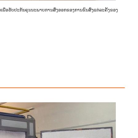
ພື່ອຮັບປະກັນຄຸນນະພາບການສົ່ງອອກຂອງການຂົນສົ່ງແຕ່ລະຄັ້ງຂອງ