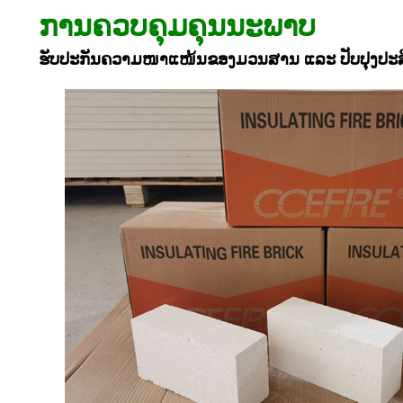
ການຄວບຄຸມຄຸນນະພາບ
ຮັບປະກັນຄວາມໜາແໜ້ນຂອງມວນສານ ແລະ ປັບປຸງປະສ