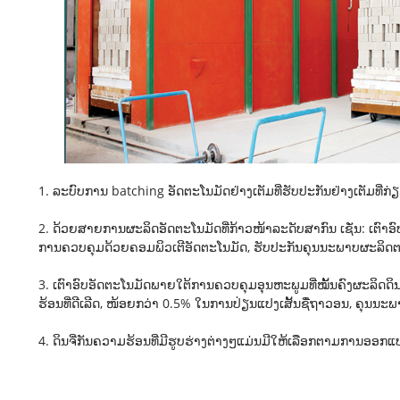
1. ລະບົບການ batching ອັດຕະໂນມັດຢ່າງເຕັມທີ່ຮັບປະກັນຢ່າງເຕັມທີ
2. ດ້ວຍສາຍການຜະລິດອັດຕະໂນມັດທີ່ກ້າວໜ້າລະດັບສາກົນ ເຊັ່ນ: ເຕົາອ
ການຄວບຄຸມດ້ວຍຄອມພິວເຕີອັດຕະໂນມັດ, ຮັບປະກັນຄຸນນະພາບຜະລິດຕະພ
3. ເຕົາອົບອັດຕະໂນມັດພາຍໃຕ້ການຄວບຄຸມອຸນຫະພູມທີ່ໝັ້ນຄົງຜະລິ
ຮ້ອນທີ່ດີເລີດ, ໜ້ອຍກວ່າ 0.5% ໃນການປ່ຽນແປງເສັ້ນຊື່ຖາວອນ, ຄຸນນະພ
4. ດິນຈີ່ກັນຄວາມຮ້ອນທີ່ມີຮູບຮ່າງຕ່າງໆແມ່ນມີໃຫ້ເລືອກຕາມການອ