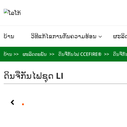
ບ້ານ
ວິທີແກ້ໄຂການກັນຄວາມຮ້ອນ
ຜະລິ
ບ້ານ
ຜະລິດຕະພັນ
ດິນຈີ່ກັນໄຟ CCEFIRE®
ດິນຈີ່ກ
ດິນຈີ່ກັນໄຟຊຸດ LI