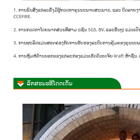
1. ການຂົນສົ່ງແຕ່ລະຄັ້ງມີຜູ້ກວດກາຄຸນນະພາບສະເພາະ, ແລະ ບົດລາ
CCEFIRE.
2. ການກວດກາໂດຍພາກສ່ວນທີສາມ (ເຊັ່ນ SGS, BV, ແລະອື່ນໆ) ແມ່ນເປັນ
3. ການຜະລິດແມ່ນສອດຄ່ອງກັບການຮັບຮອງລະບົບການຄຸ້ມຄອງຄຸນນະພາ
4. ການຫຸ້ມຫໍ່ດ້ານນອກຂອງແຕ່ລະກ່ອງແມ່ນເຮັດດ້ວຍເຈ້ຍ kraft ຫ້າຊັ້
ລັກສະນະທີ່ໂດດເດັ່ນ