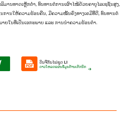
ິມານທາດເຫຼັກຕ່ຳ, ທົນທານຕໍ່ການເຜົາໄໝ້ດ້ວຍຄາບູໄລເຊຊັນສູງ,
ໃນການໃຫ້ຄວາມຮ້ອນຄືນ, ມີຄວາມໝັ້ນຄົງທາງເຄມີທີ່ດີ, ທົນທານຕໍ່
້າງພາຍໃນທີ່ເປັນເອກະພາບ ແລະ ການນຳຄວາມຮ້ອນຕ່ຳ.
ດິນຈີ່ກັນໄຟຊຸດ LI
ດາວໂຫລດແຜ່ນຂໍ້ມູນດ້ານເຕັກນິກ