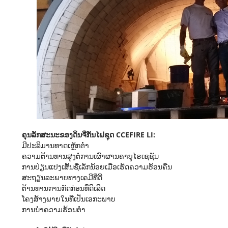
ຄຸນລັກສະນະຂອງດິນຈີ່ກັນໄຟຊຸດ CCEFIRE LI:
ມີປະລິມານທາດເຫຼັກຕໍ່າ
ຄວາມຕ້ານທານສູງຕໍ່ການເຜົາຜານຄາບູໄຣເຊຊັນ
ການປ່ຽນແປງເສັ້ນຊື່ເລັກນ້ອຍເມື່ອເຮັດຄວາມຮ້ອນຄືນ
ສະຖຽນລະພາບທາງເຄມີທີ່ດີ
ຕ້ານທານການກັດກ່ອນທີ່ດີເລີດ
ໂຄງສ້າງພາຍໃນທີ່ເປັນເອກະພາບ
ການນຳຄວາມຮ້ອນຕ່ຳ