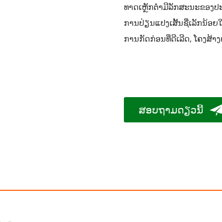
ທາດເຫຼັກຕ່ຳມີລັກສະນະຂອງປະລ
ການປ່ຽນແປງເສັ້ນຊື່ເລັກນ້ອຍ
ການກັດກ່ອນທີ່ດີເລີດ, ໂຄງສ
ສອບຖາມດຽວນີ້