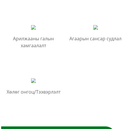
Арилжааны галын
Агаарын сансар судлал
хамгаалалт
Хөлөг онгоц/Тээвэрлэлт