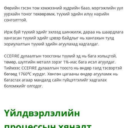
Өөрийн гэсэн том хэмжээний хүдрийн бааз, мэргэжлийн уул
уурхайн тоног төхөөрөмж, түүхий эдийн илүү нарийн
сонголттой.
Ирж буй түүхий эдийг эхлээд шинжилж, дараа нь шаардлага
хангасан түүхий эдийг цэвэр байдлыг нь хангахын тулд
зориулалтын түүхий эдийн агуулахад хадгалдаг.
CCEFIRE дулаалгын тоосгоны түүхий эд нь бага хольцтой,
төмөр, шүлтийн металл зэрэг 1%-иас бага исэл агуулдаг.
Тиймээс CCEFIRE дулаалгын тоосго нь өндөр галд тэсвэртэй
бөгөөд 1760℃ хүрдэг. Хөнгөн цагааны өндөр агууламж нь
багасгах агаар мандалд сайн гүйцэтгэлийг хадгалах
боломжийг олгодог.
Үйлдвэрлэлийн
процессын хяналт