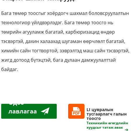
Бага төмөр тоосгыг хоёрдогч шахмал боловсруулалтын
технологиор үйлдвэрлэдэг. Бага төмөр тоосго нь
төмрийн агууламж багатай, карбюризацид өндөр
тэсвэртэй, дахин халаахад шугаман өөрчлөлт багатай,
химийн сайн тогтвортой, зэврэлтэд маш сайн тэсвэртэй,
жигд дотоод бүтэцтэй, бага дулаан дамжуулалттай
байдаг.
Одоо
LI цувралын
лавлагаа
тусгаарлагч галын
тоосго
авах
Техникийн өгөгдлийн
хуудсыг татаж авах