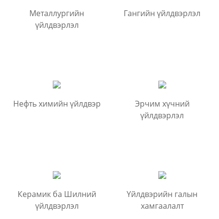
Металлургийн
Гангийн үйлдвэрлэл
үйлдвэрлэл
Нефть химийн үйлдвэр
Эрчим хүчний
үйлдвэрлэл
Керамик ба Шилний
Үйлдвэрийн галын
үйлдвэрлэл
хамгаалалт