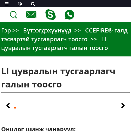
Гэр
Бүтээгдэхүүнүүд
CCEFIRE® галд
тэсвэртэй тусгаарлагч тоосго
LI
цувралын тусгаарлагч галын тоосго
LI цувралын тусгаарлагч
галын тоосго
Онцлог шинж чанарууд: