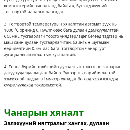
компьютерийн хяналтанд байлгаж, бүтээгдэхүүний
тогтвортой чанарыг хангадаг.
3. Тогтвортой температурын хяналттай автомат зуух нь
1000 ℃ орчинд 0.16w/mk-ээс бага дулаан дамжуулалттай
CCEFIRE тусгаарлагч тоосго үйлдвэрлэдэг бөгөөд тэдгээр нь
маш сайн дулаан тусгаарлагчтай, байнгын шугаман
өөрчлөлтийн 0.5%-иас бага, тогтвортой чанар, урт
хугацааны ашиглалтын хугацаатай.
4. Төрөл бүрийн хэлбэрийн дулаалгын тоосго нь загварын
дагуу худалдаалагдаж байна. Эдгээр нь нарийвчлалтай
хэмжээтэй, алдааг +1мм-ээр хянадаг бөгөөд хэрэглэгчдэд
суурилуулахад тохиромжтой.
Чанарын хяналт
Эзлэхүүний нягтралыг хангах, дулаан