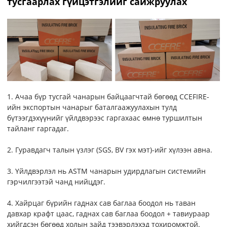
тусгаарлах гүйцэтгэлийг сайжруулах
1. Ачаа бүр тусгай чанарын байцаагчтай бөгөөд CCEFIRE-
ийн экспортын чанарыг баталгаажуулахын тулд
бүтээгдэхүүнийг үйлдвэрээс гаргахаас өмнө туршилтын
тайланг гаргадаг.
2. Гуравдагч талын үзлэг (SGS, BV гэх мэт)-ийг хүлээн авна.
3. Үйлдвэрлэл нь ASTM чанарын удирдлагын системийн
гэрчилгээтэй чанд нийцдэг.
4. Хайрцаг бүрийн гаднах сав баглаа боодол нь таван
давхар крафт цаас, гаднах сав баглаа боодол + тавиураар
хийгдсэн бөгөөд холын зайд тээвэрлэхэд тохиромжтой.