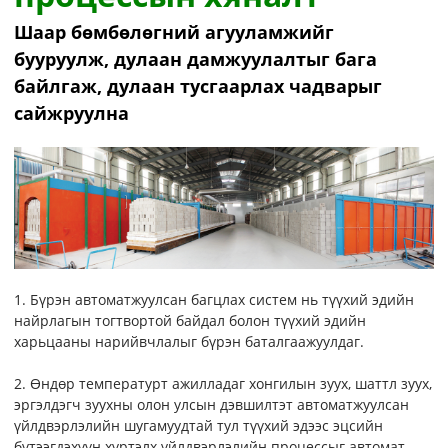
Шаар бөмбөлөгний агууламжийг
бууруулж, дулаан дамжуулалтыг бага
байлгаж, дулаан тусгаарлах чадварыг
сайжруулна
1. Бүрэн автоматжуулсан багцлах систем нь түүхий эдийн
найрлагын тогтвортой байдал болон түүхий эдийн
харьцааны нарийвчлалыг бүрэн баталгаажуулдаг.
2. Өндөр температурт ажилладаг хонгилын зуух, шаттл зуух,
эргэлдэгч зуухны олон улсын дэвшилтэт автоматжуулсан
үйлдвэрлэлийн шугамуудтай тул түүхий эдээс эцсийн
бүтээгдэхүүн хүртэлх үйлдвэрлэлийн процессыг автомат