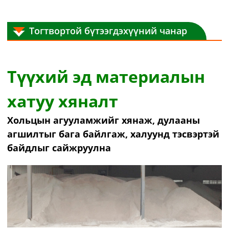
Тогтвортой бүтээгдэхүүний чанар
Түүхий эд материалын
хатуу хяналт
Хольцын агууламжийг хянаж, дулааны
агшилтыг бага байлгаж, халуунд тэсвэртэй
байдлыг сайжруулна