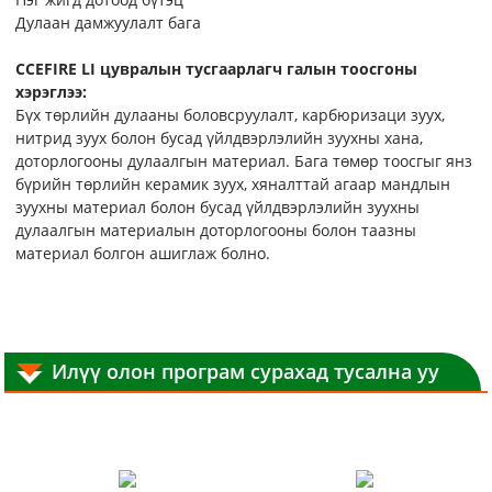
Дулаан дамжуулалт бага
CCEFIRE LI цувралын тусгаарлагч галын тоосгоны
хэрэглээ:
Бүх төрлийн дулааны боловсруулалт, карбюризаци зуух,
нитрид зуух болон бусад үйлдвэрлэлийн зуухны хана,
доторлогооны дулаалгын материал. Бага төмөр тоосгыг янз
бүрийн төрлийн керамик зуух, хяналттай агаар мандлын
зуухны материал болон бусад үйлдвэрлэлийн зуухны
дулаалгын материалын доторлогооны болон таазны
материал болгон ашиглаж болно.
Илүү олон програм сурахад тусална уу