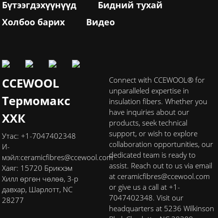
Бүтээгдэхүүнүүд
Бидний тухай
Холбоо барих
Видео
CCEWOOL
Connect with CCEWOOL® for
unparalleled expertise in
Термомакс
insulation fibers. Whether you
have inquiries about our
ХХК
products, seek technical
support, or wish to explore
Утас: +1-7047402348
collaboration opportunities, our
И-
dedicated team is ready to
мэйл:
ceramicfibres@ccewool.com
assist. Reach out to us via email
Хаяг: 15720 Брикхэм
at ceramicfibres@ccewool.com
Хилл өргөн чөлөө, 3-р
or give us a call at +1-
давхар, Шарлотт, NC
7047402348. Visit our
28277
headquarters at 5236 Wilkinson