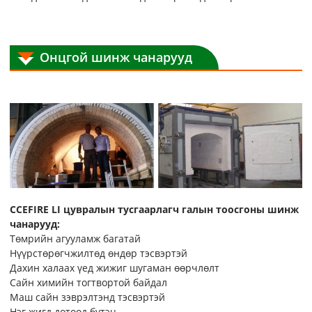
Онцгой шинж чанарууд
CCEFIRE LI цувралын тусгаарлагч галын тоосгоны шинж
чанарууд:
Төмрийн агууламж багатай
Нүүрстөрөгчжилтөд өндөр тэсвэртэй
Дахин халаах үед жижиг шугаман өөрчлөлт
Сайн химийн тогтвортой байдал
Маш сайн зэврэлтэнд тэсвэртэй
Нэг жигд дотоод бүтэц