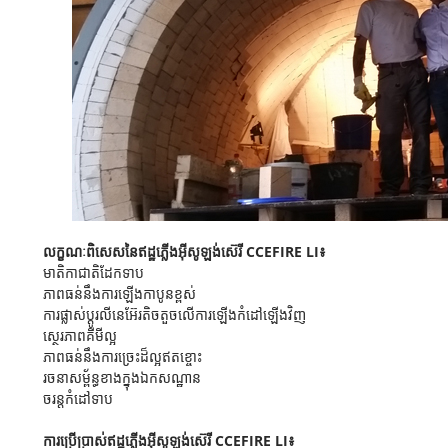
លក្ខណៈ​ពិសេស​នៃ​ឥដ្ឋ​ភ្លើង​អ៊ីសូឡង់​ស៊េរី CCEFIRE LI៖
មាតិកាជាតិដែកទាប
ភាពធន់នឹងការឡើងកាបូនខ្ពស់
ការផ្លាស់ប្តូរលីនេអ៊ែរតិចតួចលើការឡើងកំដៅឡើងវិញ
ស្ថេរភាពគីមីល្អ
ភាពធន់នឹងការច្រេះដ៏ល្អឥតខ្ចោះ
រចនាសម្ព័ន្ធខាងក្នុងឯកសណ្ឋាន
ចរន្តកំដៅទាប
ការប្រើប្រាស់ឥដ្ឋភ្លើងអ៊ីសូឡង់ស៊េរី CCEFIRE LI៖