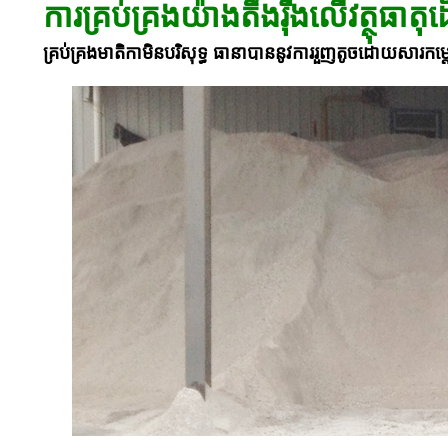
ការគ្រប់គ្រងយ៉ាងតឹងរ៉ឹងលើវត្ថុធាតុ
គ្រប់គ្រងមាតិកាមិនបរិសុទ្ធ ធានាបាននូវការរួញតូចដោយសារកម្