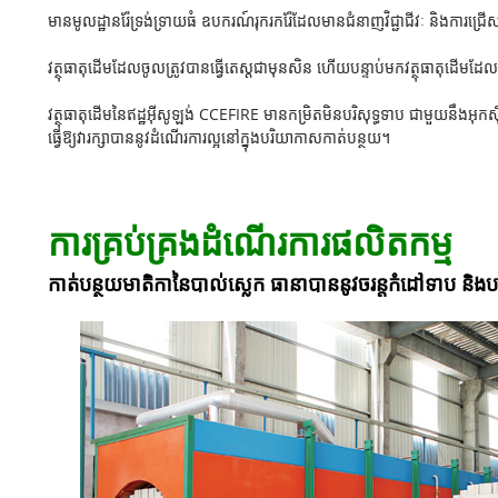
មានមូលដ្ឋានរ៉ែទ្រង់ទ្រាយធំ ឧបករណ៍រុករករ៉ែដែលមានជំនាញវិជ្ជាជីវៈ និងការជ្រើស
វត្ថុធាតុដើមដែលចូលត្រូវបានធ្វើតេស្តជាមុនសិន ហើយបន្ទាប់មកវត្ថុធាតុដើមដែលមា
វត្ថុធាតុដើមនៃឥដ្ឋអ៊ីសូឡង់ CCEFIRE មានកម្រិតមិនបរិសុទ្ធទាប ជាមួយនឹងអ
ធ្វើឱ្យវារក្សាបាននូវដំណើរការល្អនៅក្នុងបរិយាកាសកាត់បន្ថយ។
ការគ្រប់គ្រងដំណើរការផលិតកម្ម
កាត់បន្ថយមាតិកានៃបាល់ស្លេក ធានាបាននូវចរន្តកំដៅទាប និងបង្