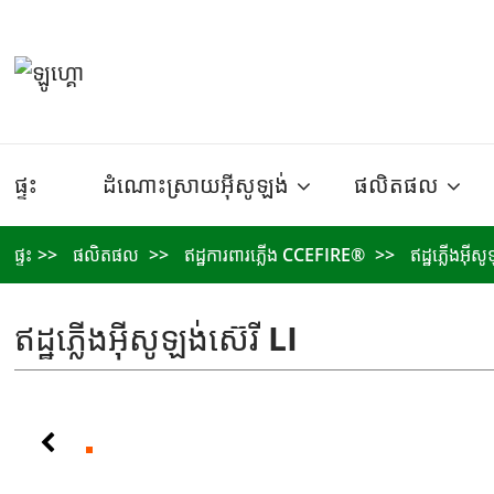
ផ្ទះ
ដំណោះស្រាយអ៊ីសូឡង់
ផលិតផល
ផ្ទះ
ផលិតផល
ឥដ្ឋ​ការពារ​ភ្លើង CCEFIRE®
ឥដ្ឋ​ភ្លើង​អ៊ីស
ឥដ្ឋ​ភ្លើង​អ៊ីសូឡង់​ស៊េរី LI