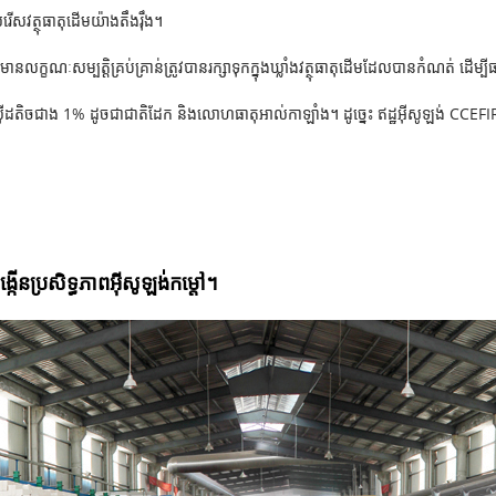
រើសវត្ថុធាតុដើមយ៉ាងតឹងរ៉ឹង។
នលក្ខណៈសម្បត្តិគ្រប់គ្រាន់ត្រូវបានរក្សាទុកក្នុងឃ្លាំងវត្ថុធាតុដើមដែលបានកំណត់ ដើម្ប
ុកស៊ីដតិចជាង 1% ដូចជាជាតិដែក និងលោហធាតុអាល់កាឡាំង។ ដូច្នេះ ឥដ្ឋអ៊ីសូឡង់ CCE
កើនប្រសិទ្ធភាពអ៊ីសូឡង់កម្ដៅ។