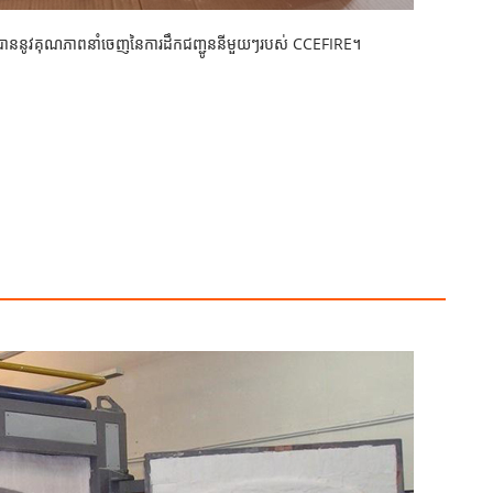
នាបាននូវគុណភាពនាំចេញនៃការដឹកជញ្ជូននីមួយៗរបស់ CCEFIRE។