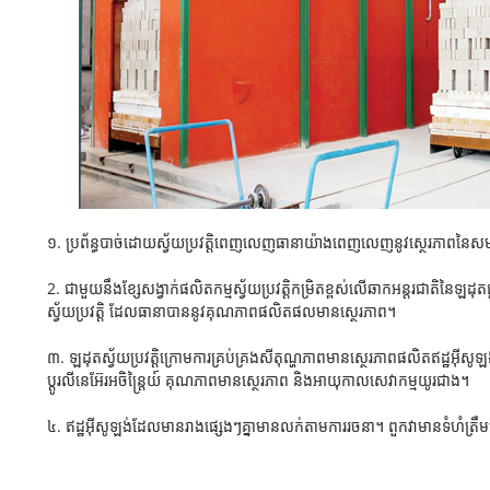
១. ប្រព័ន្ធ​បាច់​ដោយ​ស្វ័យប្រវត្តិ​ពេញលេញ​ធានា​យ៉ាង​ពេញលេញ​នូវ​ស្ថេរភាព​នៃ​សមា
2. ជាមួយនឹងខ្សែសង្វាក់ផលិតកម្មស្វ័យប្រវត្តិកម្រិតខ្ពស់លើឆាកអន្តរជាតិនៃឡ
ស្វ័យប្រវត្តិ ដែលធានាបាននូវគុណភាពផលិតផលមានស្ថេរភាព។
៣. ឡដុតស្វ័យប្រវត្តិក្រោមការគ្រប់គ្រងសីតុណ្ហភាពមានស្ថេរភាពផលិតឥដ្ឋអ៊
ប្តូរលីនេអ៊ែរអចិន្ត្រៃយ៍ គុណភាពមានស្ថេរភាព និងអាយុកាលសេវាកម្មយូរជាង។
៤. ឥដ្ឋអ៊ីសូឡង់ដែលមានរាងផ្សេងៗគ្នាមានលក់តាមការរចនា។ ពួកវាមានទំហំត្