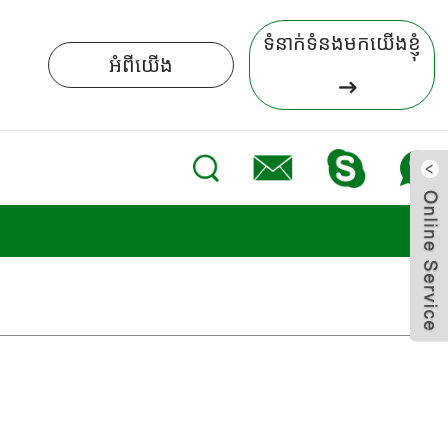
ទំនាក់ទំនងមកយើងខ្ញុំ
អំពីយើង