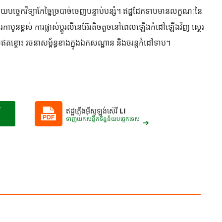
ច្ចេកវិទ្យាកែច្នៃច្របាច់ចេញបន្ទាប់បន្សំ។ ឥដ្ឋដែកទាបមានលក្ខណៈនៃ
កាបូនខ្ពស់ ការផ្លាស់ប្តូរលីនេអ៊ែរតិចតួចនៅពេលឡើងកំដៅឡើងវិញ ស្ថេរ
្អឥតខ្ចោះ រចនាសម្ព័ន្ធខាងក្នុងឯកសណ្ឋាន និងចរន្តកំដៅទាប។
ឥដ្ឋ​ភ្លើង​អ៊ីសូឡង់​ស៊េរី LI
ទាញយកសន្លឹកទិន្នន័យបច្ចេកទេស