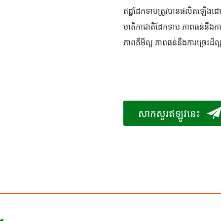
ឥដ្ឋដែកទាបត្រូវបានផលិតឡើងដោយប
មាតិកាជាតិដែកទាប ភាពធន់នឹងការ
ភាពគីមីល្អ ភាពធន់នឹងការច្រេះដ៏ល
សាកសួរឥឡូវនេះ