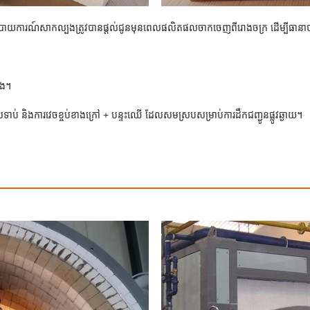
 ហើយរបាយការណ៍សាកល្បងត្រូវបានផ្តល់ជូនមុនពេលផលិតផលចាកចេញពីរោងចក្រ ដើម្បីធា
ឹង។
រទាប់ និងការវេចខ្ចប់ខាងក្រៅ + បន្ទះឈើ ដែលសមស្របសម្រាប់ការដឹកជញ្ជូនផ្លូវឆ្ងាយ។