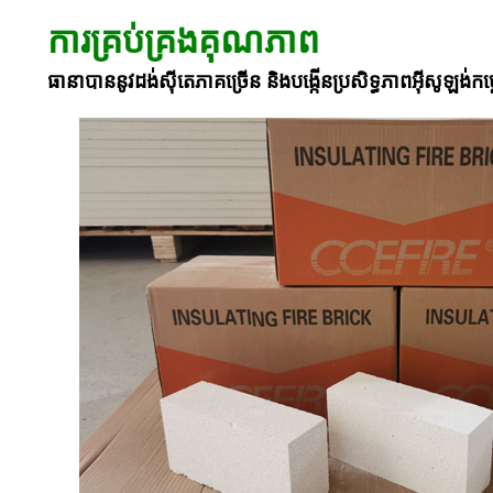
ការគ្រប់គ្រងគុណភាព
ធានាបាននូវដង់ស៊ីតេភាគច្រើន និងបង្កើនប្រសិទ្ធភាពអ៊ីសូឡង់កម្