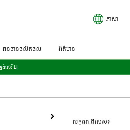
ភាសា
ធនធានផលិតផល
ព័ត៌មាន
ូឡង់​ស៊េរី LI
លក្ខណៈពិសេស៖