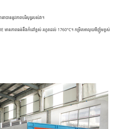
ីធានាបាននូវភាពបរិសុទ្ធរបស់វា។
FIRE មានភាពធន់នឹងកំដៅខ្ពស់ រហូតដល់ 1760°C។ កម្រិតអាលុយមីញ៉ូមខ្ពស់