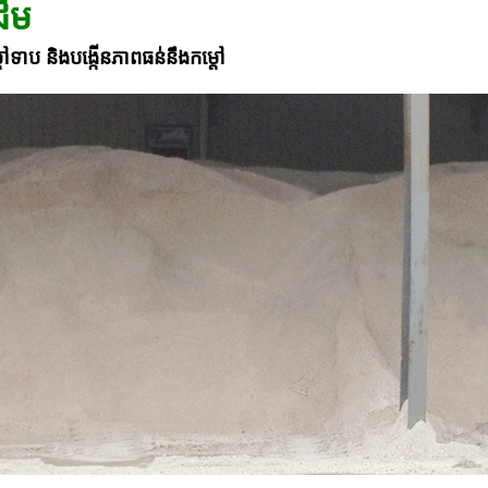
ដើម
ដៅទាប និងបង្កើនភាពធន់នឹងកម្ដៅ