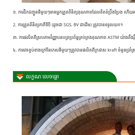
១. ការដឹកជញ្ជូននីមួយៗមានអ្នកត្រួតពិនិត្យគុណភាពដែលខិតខំប្រឹងប្រែង
2. ការត្រួតពិនិត្យភាគីទីបី (ដូចជា SGS, BV ជាដើម) ត្រូវបានទទួលយក។
៣. ការផលិតគឺស្របតាមវិញ្ញាបនបត្រប្រព័ន្ធគ្រប់គ្រងគុណភាព ASTM យ៉ាងតឹងរ៉
៤. ការវេចខ្ចប់ខាងក្រៅនៃកេសនីមួយៗត្រូវបានផលិតពីក្រដាស kraft ចំនួនប្រាំស្
លក្ខណៈលេចធ្លោ