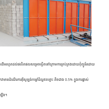
្ថុធាតុដើមរហូតដល់ផលិតផលសម្រេចស្ថិតនៅក្រោមការគ្រប់គ្រងដោយកុំព្យូទ័រដោយ
ានដំណើរការអ៊ីសូឡង់កម្ដៅដ៏ល្អឥតខ្ចោះ តិចជាង 0.5% ក្នុងការផ្លាស់
ំឡើង។