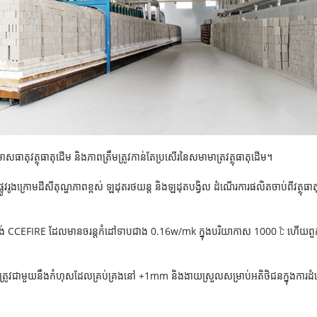
សធាតុ​វត្ថុធាតុដើម និង​ភាពត្រឹមត្រូវ​កាន់តែ​ប្រសើរ​នៃ​សមាមាត្រ​វត្ថុធាតុដើម។
ដុតផ្លូវរូងក្រោមដីសីតុណ្ហភាពខ្ពស់ ឡដុតរថយន្ត និងឡដុតបង្វិល ដំណើរការផលិតចាប់ពីវត
ីសូឡង់ CCEFIRE ដែលមានចរន្តកំដៅទាបជាង 0.16w/mk ក្នុងបរិយាកាស 1000 ℃ ហើយពួកវាម
រឹមត្រូវជាមួយនឹងកំហុសដែលគ្រប់គ្រងនៅ +1mm និងងាយស្រួលសម្រាប់អតិថិជនក្នុងការដ