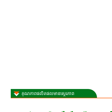
គុណភាពផលិតផលមានស្ថេរភាព