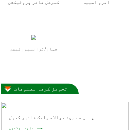
ایرو اسپیس
کمرشل فائر پروٹیکشن
جہاز/ٹرانسپورٹیشن
تجویز کردہ مصنوعات
پانی سے بچنے والا سرامک فائبر کمبل
مزید دیکھیں