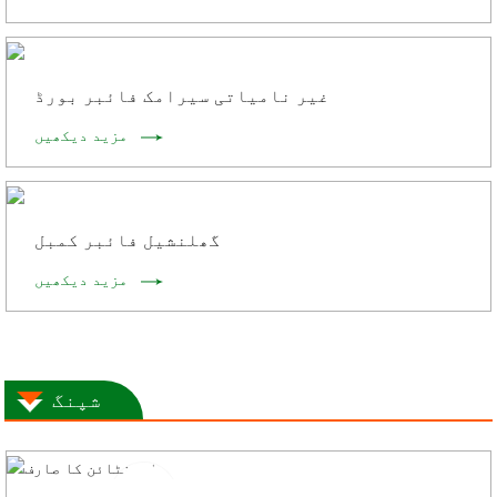
غیر نامیاتی سیرامک ​​فائبر بورڈ
مزید دیکھیں
گھلنشیل فائبر کمبل
مزید دیکھیں
شپنگ