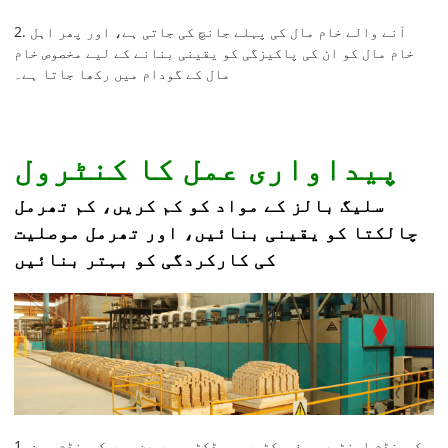
2. آنے والے خام مال کی پہلے جانچ کی جاتی ہے، اور پھر اہل
خام مال کو ان کی پاکیزگی کو یقینی بنانے کے لیے مخصوص خام
مال کے گودام میں رکھا جاتا ہے۔
پیداواری عمل کا کنٹرول
سلیگ بالز کے مواد کو کم کریں، کم تھرمل
چالکتا کو یقینی بنائیں، اور تھرمل موصلیت
کی کارکردگی کو بہتر بنائیں
1. کورنڈم اینٹیں ریفریکٹری پروڈکٹس ہیں جن میں کورنڈم مین