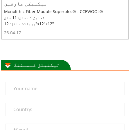
میکسیکن صارفین
Monolithic Fiber Module Superbloc® - CCEWOOL®
تعاون کے سال: 11 سال
پروڈکٹ سائز: 12"x12"x12"
26-04-17
ٹیکنیکل کنسلٹنگ