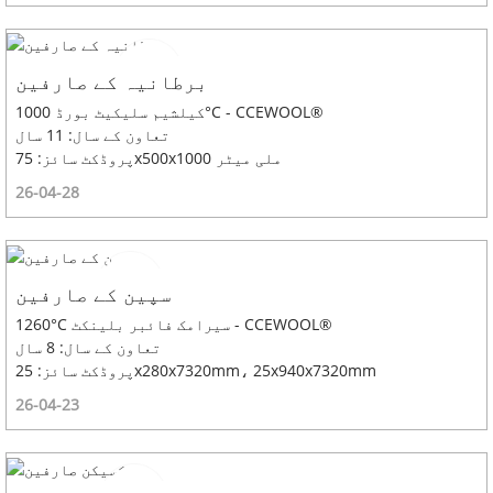
برطانیہ کے صارفین
کیلشیم سلیکیٹ بورڈ 1000°C - CCEWOOL®
تعاون کے سال: 11 سال
پروڈکٹ سائز: 75x500x1000 ملی میٹر
26-04-28
سپین کے صارفین
1260°C سیرامک ​​فائبر بلینکٹ - CCEWOOL®
تعاون کے سال: 8 سال
پروڈکٹ سائز: 25x280x7320mm، 25x940x7320mm
26-04-23