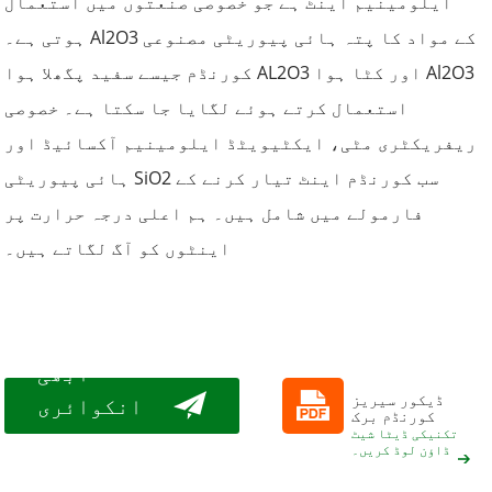
ایلومینیم اینٹ ہے جو خصوصی صنعتوں میں استعمال
ہوتی ہے۔ Al2O3 کے مواد کا پتہ ہائی پیوریٹی مصنوعی
کورنڈم جیسے سفید پگھلا ہوا AL2O3 اور کٹا ہوا Al2O3
استعمال کرتے ہوئے لگایا جا سکتا ہے۔ خصوصی
ریفریکٹری مٹی، ایکٹیویٹڈ ایلومینیم آکسائیڈ اور
ہائی پیوریٹی SiO2 سب کورنڈم اینٹ تیار کرنے کے
فارمولے میں شامل ہیں۔ ہم اعلی درجہ حرارت پر
اینٹوں کو آگ لگاتے ہیں۔
ابھی
ڈیکور سیریز
انکوائری
کورنڈم برک
کریں۔
تکنیکی ڈیٹا شیٹ
ڈاؤن لوڈ کریں۔