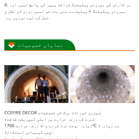
4. ہر کارٹن کی بیرونی پیکیجنگ کرافٹ پیپر کی پانچ تہوں اور
بیرونی پیکیجنگ + پیلیٹ سے بنی ہے، جو لمبی دوری کی نقل و
حمل کے لیے موزوں ہے۔
نمایاں خصوصیات
CCEFIRE DECOR سیریز کورنڈم برک کی خصوصیات:
کمرے کے درجہ حرارت پر اعلی کمپریشن طاقت؛
زیادہ بوجھ نرم کرنے والا درجہ حرارت 1700ºC سے زیادہ؛
اچھی کیمیائی استحکام؛
اچھا تیزاب یا الکلائن سلیگ مزاحم؛