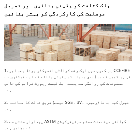
بلک کثافت کو یقینی بنائیں اور تھرمل
موصلیت کی کارکردگی کو بہتر بنائیں
1. ہر کھیپ میں ایک وقف کوالٹی انسپکٹر ہوتا ہے، اور CCEFIRE
کی ہر کھیپ کے برآمدی معیار کو یقینی بنانے کے لیے فیکٹری سے
مصنوعات کی روانگی سے پہلے ایک ٹیسٹ رپورٹ فراہم کی جاتی
ہے۔
2. فریق ثالث کا معائنہ (جیسے SGS، BV، وغیرہ) قبول کیا جاتا
ہے۔
3. پیداوار سختی سے ASTM کوالٹی مینجمنٹ سسٹم سرٹیفیکیشن
کے مطابق ہے۔