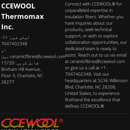
CCEWOOL
Connect with CCEWOOL® for
unparalleled expertise in
Thermomax
insulation fibers. Whether you
have inquiries about our
Inc.
products, seek technical
support, or wish to explore
ٹیلی فون: +1-
collaboration opportunities, our
7047402348
dedicated team is ready to
ای
assist. Reach out to us via email
ceramicfibres@ccewool.com
میل:
at ceramicfibres@ccewool.com
شامل کریں: 15720
or give us a call at +1-
Brixham Hill Avenue,
7047402348. Visit our
Floor 3, Charlotte, NC
headquarters at 5236 Wilkinson
28277
Blvd, Charlotte, NC 28208,
United States, to experience
firsthand the excellence that
defines CCEWOOL®.