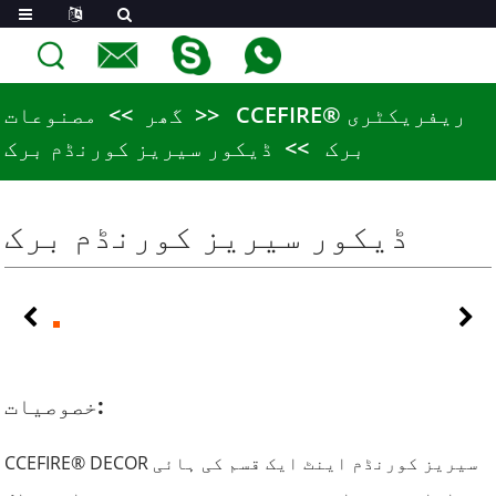
CCEFIRE® ریفریکٹری
گھر
مصنوعات
برک
ڈیکور سیریز کورنڈم برک
ڈیکور سیریز کورنڈم برک
خصوصیات:
CCEFIRE® DECOR سیریز کورنڈم اینٹ ایک قسم کی ہائی