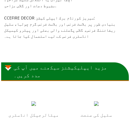
مضبوط دھات اور گلاس مزاحم.
CCEFIRE DECOR سیریز کورنڈم برک ایپلی کیشن:
بنیادی طور پر بلاسٹ فرنس اور بلاسٹ فرنس گرم چولہا، سٹیل
ریفائننگ فرنس، گلاس پگھلنے والی بھٹی اور پیٹرو کیمیکل
انڈسٹری فرنس کے لیے استعمال کیا جاتا ہے۔
مزید ایپلیکیشنز سیکھنے میں آپ کی
مدد کریں۔
سٹیل کی صنعت
میٹالرجیکل انڈسٹری