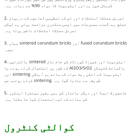
کرسٹل فیز ہے اور ایلومینا کا مواد 90% سے زیادہ ہے۔
2. تھرمل جھٹکا استحکام اور اس کے تنظیمی ڈھانچے کے درمیان
تعلق ہے. گھنے مصنوعات میں اچھی سنکنرن مزاحمت ہوتی ہے لیکن
تھرمل جھٹکا استحکام ناقص ہوتا ہے۔
3. یہاں sintered corundum bricks اور fused corundum bricks
ہیں۔
4. بالترتیب sintered ایلومینا اور فیوزڈ کورنڈم کو خام مال
کے طور پر استعمال کرتے ہوئے یا Al2O3/SiO2 باکسائٹ کلینکر
اور sintering ایلومینا کے اعلیٰ ریٹ مواد کے ساتھ ہم آہنگی
کرتے ہوئے، جو sintering طریقہ سے بنایا گیا ہے۔
5. فاسفورک ایسڈ اور دیگر بائنڈر کو بھی بغیر سینٹرڈ اینٹوں
کو بنانے کے لیے استعمال کیا جا سکتا ہے۔
کوالٹی کنٹرول