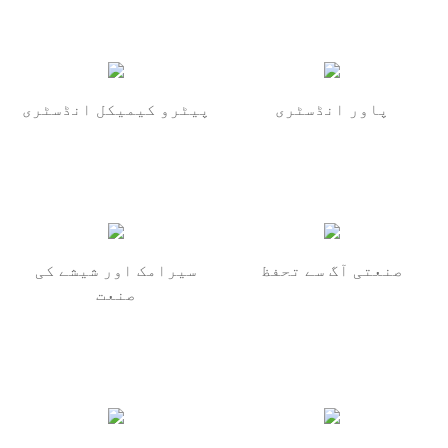
پاور انڈسٹری
پیٹرو کیمیکل انڈسٹری
صنعتی آگ سے تحفظ
سیرامک ​​اور شیشے کی
صنعت