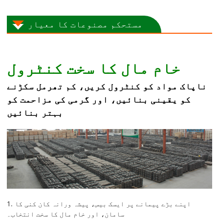
مستحکم مصنوعات کا معیار
خام مال کا سخت کنٹرول
ناپاک مواد کو کنٹرول کریں، کم تھرمل سکڑنے
کو یقینی بنائیں، اور گرمی کی مزاحمت کو
بہتر بنائیں
1. اپنے بڑے پیمانے پر ایسک بیس، پیشہ ورانہ کان کنی کا
سامان، اور خام مال کا سخت انتخاب۔