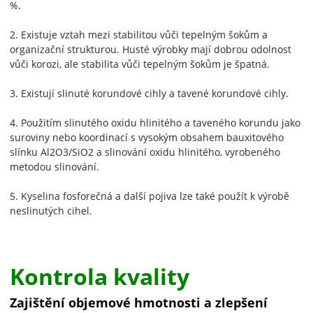
%.
2. Existuje vztah mezi stabilitou vůči tepelným šokům a
organizační strukturou. Husté výrobky mají dobrou odolnost
vůči korozi, ale stabilita vůči tepelným šokům je špatná.
3. Existují slinuté korundové cihly a tavené korundové cihly.
4. Použitím slinutého oxidu hlinitého a taveného korundu jako
suroviny nebo koordinací s vysokým obsahem bauxitového
slínku Al2O3/SiO2 a slinování oxidu hlinitého, vyrobeného
metodou slinování.
5. Kyselina fosforečná a další pojiva lze také použít k výrobě
neslinutých cihel.
Kontrola kvality
Zajištění objemové hmotnosti a zlepšení