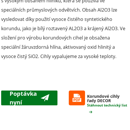
s vysokým obsahem hliníku, která se používá ve
speciálních průmyslových odvětvích. Obsah Al2O3 lze
vysledovat díky použití vysoce čistého syntetického
korundu, jako je bílý roztavený AL2O3 a krájený Al2O3. Ve
složení pro výrobu korundových cihel je obsažena
speciální žáruvzdorná hlína, aktivovaný oxid hlinitý a
vysoce čistý SiO2. Cihly vypalujeme za vysoké teploty.
Poptávka
Korundové cihly
řady DECOR
nyní
Stáhnout technický list