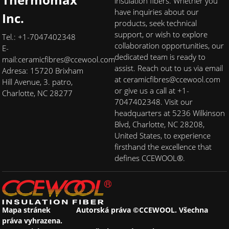
insulation fibers. Whether you
have inquiries about our
Inc.
products, seek technical
support, or wish to explore
Tel.: +1-7047402348
collaboration opportunities, our
E-
dedicated team is ready to
mail:
ceramicfibres@ccewool.com
assist. Reach out to us via email
Adresa: 15720 Brixham
at ceramicfibres@ccewool.com
Hill Avenue, 3. patro,
or give us a call at +1-
Charlotte, NC 28277
7047402348. Visit our
headquarters at 5236 Wilkinson
Blvd, Charlotte, NC 28208,
United States, to experience
firsthand the excellence that
defines CCEWOOL®.
Mapa stránek
Autorská práva ©CCEWOOL. Všechna
práva vyhrazena.