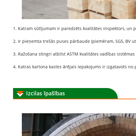
1. Katram sūtījumam ir paredzēts kvalitātes inspektors, un p
2. Ir pieņemta trešās puses pārbaude (piemēram, SGS, BV utt
3. Ražošana stingri atbilst ASTM kvalitātes vadības sistēmas s
4. Katras kartona kastes ārējais iepakojums ir izgatavots no
Izcilas īpašības