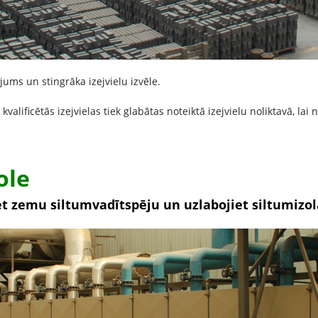
jums un stingrāka izejvielu izvēle.
valificētās izejvielas tiek glabātas noteiktā izejvielu noliktavā, lai 
ole
et zemu siltumvadītspēju un uzlabojiet siltumizol