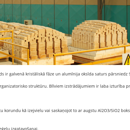
ds ir galvenā kristāliskā fāze un alumīnija oksīda saturs pārsniedz
organizatorisko struktūru. Blīviem izstrādājumiem ir laba izturība pret
tu korundu kā izejvielu vai saskaņojot to ar augstu Al2O3/SiO2 bok
ieģeļu izgatavošanai.