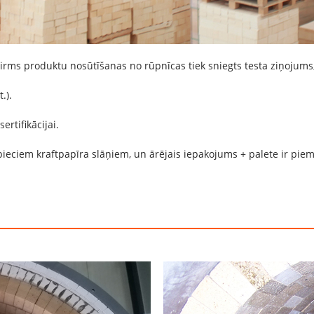
irms produktu nosūtīšanas no rūpnīcas tiek sniegts testa ziņojums,
.).
ertifikācijai.
 pieciem kraftpapīra slāņiem, un ārējais iepakojums + palete ir pi