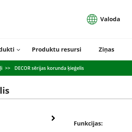
Valoda
dukti
Produktu resursi
Ziņas
ļi
DECOR sērijas korunda ķieģelis
lis
Funkcijas: