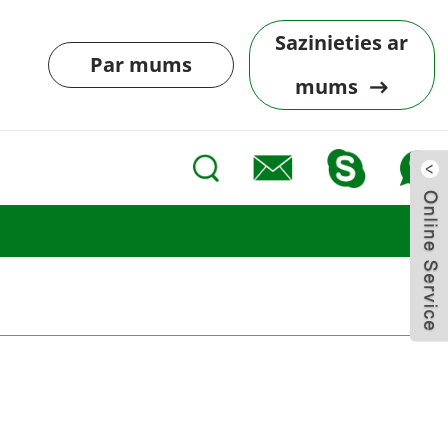
Sazinieties ar
Par mums
mums