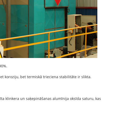
 90%.
 koroziju, bet termiskā trieciena stabilitāte ir slikta.
sīta klinkera un saķepināšanas alumīnija oksīda saturu, kas