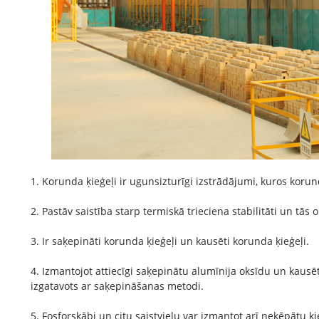
1. Korunda ķieģeļi ir ugunsizturīgi izstrādājumi, kuros korun
2. Pastāv saistība starp termiskā trieciena stabilitāti un tās 
3. Ir saķepināti korunda ķieģeļi un kausēti korunda ķieģeļi.
4. Izmantojot attiecīgi saķepinātu alumīnija oksīdu un kausē
izgatavots ar saķepināšanas metodi.
5. Fosforskābi un citu saistvielu var izmantot arī neķēpātu ķ