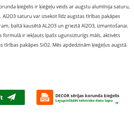
unda ķieģelis ir ķieģeļu veids ar augstu alumīnija saturu,
 Al2O3 saturu var izsekot līdz augstas tīrības pakāpes
ram, baltā kausētā AL2O3 un grieztā Al2O3, izmantošanai.
formulā ir iekļauts īpašs ugunsizturīgs māls, aktivēts
as tīrības pakāpes SiO2. Mēs apdedzinām ķieģeļus augstā
DECOR sērijas korunda ķieģelis
īt
Lejupielādēt tehnisko datu lapu