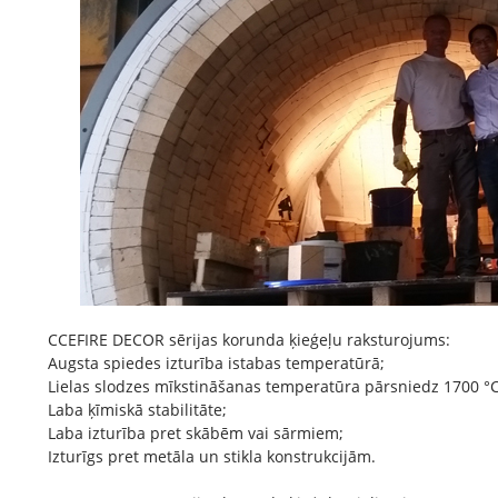
CCEFIRE DECOR sērijas korunda ķieģeļu raksturojums:
Augsta spiedes izturība istabas temperatūrā;
Lielas slodzes mīkstināšanas temperatūra pārsniedz 1700 °C
Laba ķīmiskā stabilitāte;
Laba izturība pret skābēm vai sārmiem;
Izturīgs pret metāla un stikla konstrukcijām.