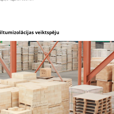
iltumizolācijas veiktspēju