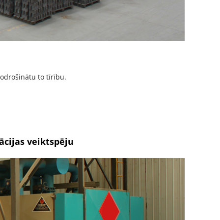
nodrošinātu to tīrību.
ācijas veiktspēju