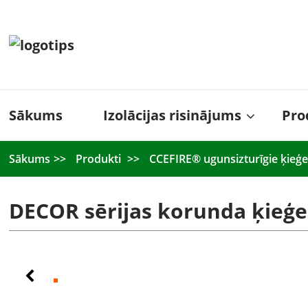
Sākums
Izolācijas risinājums
Pro
Sākums
Produkti
CCEFIRE® ugunsizturīgie ķieģe
DECOR sērijas korunda ķieģe