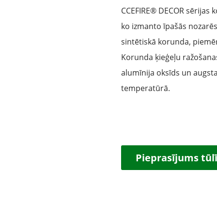
CCEFIRE® DECOR sērijas kor
ko izmanto īpašās nozarēs.
sintētiskā korunda, piemē
Korunda ķieģeļu ražošanas 
alumīnija oksīds un augst
temperatūrā.
Pieprasījums tūl