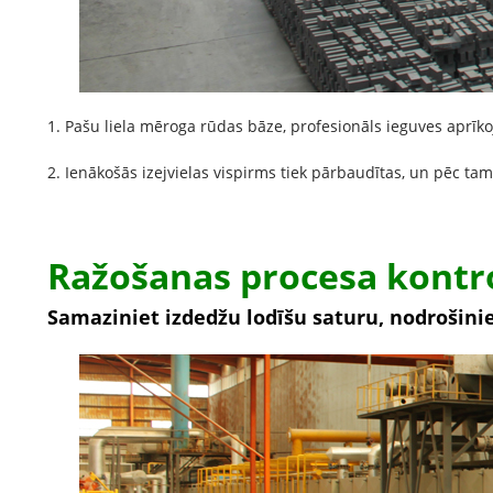
1. Pašu liela mēroga rūdas bāze, profesionāls ieguves aprīko
2. Ienākošās izejvielas vispirms tiek pārbaudītas, un pēc tam k
Ražošanas procesa kontr
Samaziniet izdedžu lodīšu saturu, nodrošini