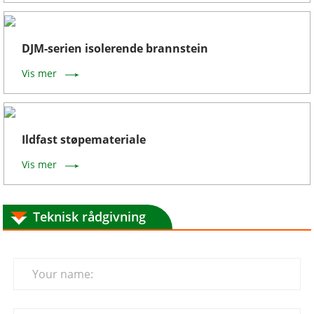
DJM-serien isolerende brannstein
Vis mer
Ildfast støpemateriale
Vis mer
Teknisk rådgivning