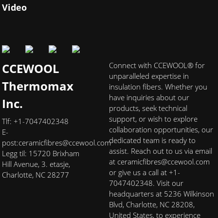
Video
CCEWOOL
Connect with CCEWOOL® for
unparalleled expertise in
Thermomax
insulation fibers. Whether you
have inquiries about our
Inc.
products, seek technical
support, or wish to explore
Tlf: +1-7047402348
collaboration opportunities, our
E-
dedicated team is ready to
post:
ceramicfibres@ccewool.com
assist. Reach out to us via email
Legg til: 15720 Brixham
at ceramicfibres@ccewool.com
Hill Avenue, 3. etasje,
or give us a call at +1-
Charlotte, NC 28277
7047402348. Visit our
headquarters at 5236 Wilkinson
Blvd, Charlotte, NC 28208,
United States, to experience