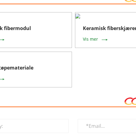
k fibermodul
Keramisk fiberskjær
Vis mer
støpemateriale