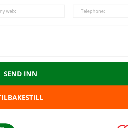
SEND INN
TILBAKESTILL