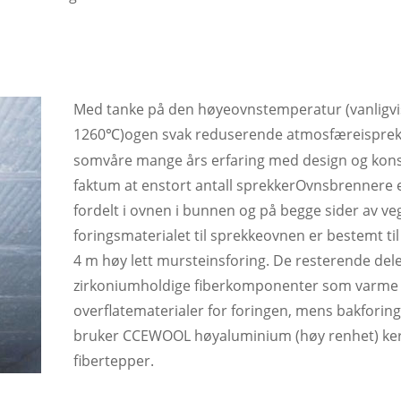
Med tanke på den høye
ovnstemperatur (vanligvi
1260
)
og
en svak reduserende atmosfære
i
spre
℃
som
våre mange års erfaring med design og kon
faktum at en
stort antall sprekker
Ovnsbrennere e
fordelt i ovnen i bunnen og på begge sider av ve
foringsmaterialet til sprekkeovnen er bestemt til
4 m høy lett mursteinsforing. De resterende del
zirkoniumholdige fiberkomponenter som varme
overflatematerialer for foringen, mens bakforin
bruker CCEWOOL høyaluminium (høy renhet) ke
fibertepper.