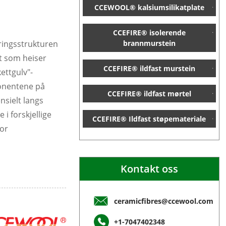
CCEWOOL® kalsiumsilikatplate
CCEFIRE® isolerende
kringsstrukturen
brannmurstein
et som heiser
CCEFIRE® ildfast murstein
ettgulv"-
ponentene på
CCEFIRE® ildfast mørtel
sielt langs
i forskjellige
CCEFIRE® Ildfast støpemateriale
for
Kontakt oss
ceramicfibres@ccewool.com
+1-7047402348