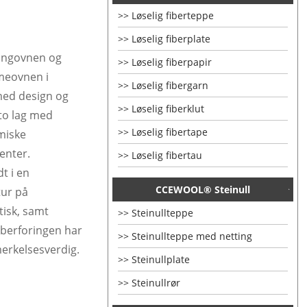
Løselig fiberteppe
Løselig fiberplate
kingovnen og
Løselig fiberpapir
meovnen i
Løselig fibergarn
med design og
Løselig fiberklut
to lag med
Løselig fibertape
miske
enter.
Løselig fibertau
t i en
CCEWOOL® Steinull
tur på
tisk, samt
Steinullteppe
iberforingen har
Steinullteppe med netting
merkelsesverdig.
Steinullplate
Steinullrør