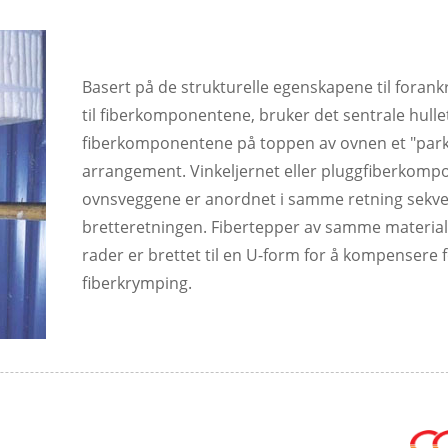
Basert på de strukturelle egenskapene til foran
til fiberkomponentene, bruker det sentrale hull
fiberkomponentene på toppen av ovnen et "park
arrangement. Vinkeljernet eller pluggfiberkom
ovnsveggene er anordnet i samme retning sekven
bretteretningen. Fibertepper av samme materiale 
rader er brettet til en U-form for å kompensere 
fiberkrymping.