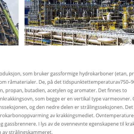
produksjon, som bruker gassformige hydrokarboner (etan, p
som råmaterialer. De, på det tidspunktet
temperatur
av
750–9
n, propan, butadien, acetylen og aromater. Det finnes to
ankrakkingsovn
, som begge er en vertikal type varmeovner.
onsseksjonen, og den nedre delen er strålingsseksjonen. Det 
hydrokarbonoppvarming av krakkingsmediet. Ovntemperaturen
og gassbrennere. I lys av de ovennevnte egenskapene til kr
en av strålingskammeret.