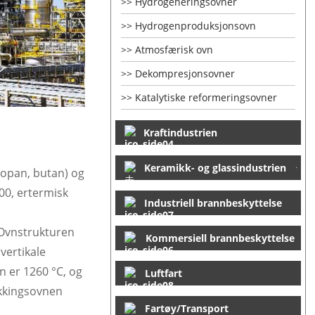
Hydrogeneringsovner
Hydrogenproduksjonsovn
Atmosfærisk ovn
Dekompresjonsovner
Katalytiske reformeringsovner
Kraftindustrien
Keramikk- og glassindustrien
ropan, butan) og
00
, er
termisk
Industriell brannbeskyttelse
 Ovnstrukturen
Kommersiell brannbeskyttelse
vertikale
 er 1260 °C, og
Luftfart
akkingsovnen
Fartøy/Transport