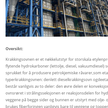
Oversikt:
Krakkingsovnen er et nøkkelutstyr for storskala etylen
flytende hydrokarboner (lettolje, diesel, vakuumdiesel) 
sprukket for å produsere petrokjemiske råvarer
,
som eta
typer
krakkingovnen: den
lett dieselkrakkingsovn og
de
et
består vanligvis av to deler: den øvre delen er konveksj
ovnsrøret i strålingsseksjonen er reaksjonsdelen for 
veggene på begge sider og bunnen er utstyrt med olje- 
brukes fiberforingen vanligvis bare til veggene og topp