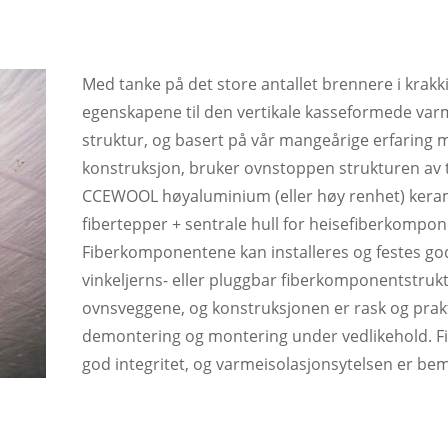
Med tanke på det store antallet brennere i krak
egenskapene til den vertikale kasseformede var
struktur, og basert på vår mangeårige erfaring 
konstruksjon, bruker ovnstoppen strukturen av 
CCEWOOL høyaluminium (eller høy renhet) kera
fibertepper + sentrale hull for heisefiberkompon
Fiberkomponentene kan installeres og festes god
vinkeljerns- eller pluggbar fiberkomponentstruk
ovnsveggene, og konstruksjonen er rask og prak
demontering og montering under vedlikehold. F
god integritet, og varmeisolasjonsytelsen er be