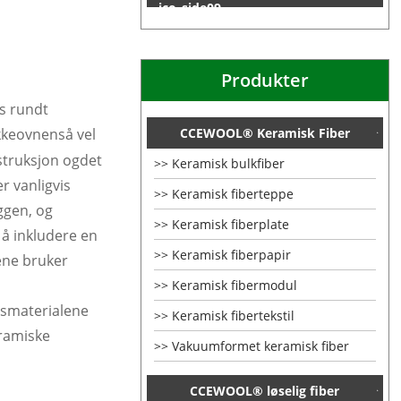
Produkter
s rundt
CCEWOOL® Keramisk Fiber
kkeovnen
så vel
struksjon og
det
Keramisk bulkfiber
r vanligvis
Keramisk fiberteppe
ggen, og
Keramisk fiberplate
 å inkludere en
Keramisk fiberpapir
ene bruker
Keramisk fibermodul
gsmaterialene
Keramisk fibertekstil
ramiske
Vakuumformet keramisk fiber
CCEWOOL® løselig fiber