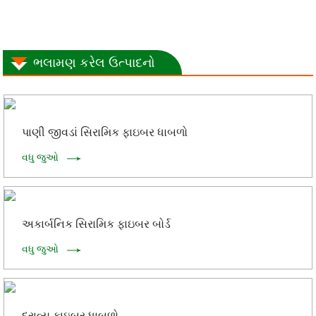
ભલામણ કરેલ ઉત્પાદનો
પાણી જીવડાં સિરામિક ફાઇબર ધાબળો
વધુ જુઓ
અકાર્બનિક સિરામિક ફાઇબર બોર્ડ
વધુ જુઓ
દ્રાવ્ય ફાઇબર ધાબળો