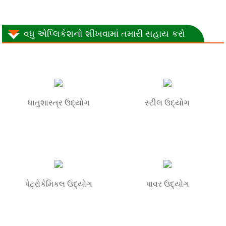
વધુ એપ્લિકેશનો શીખવામાં તમારી સહાય કરો
ધાતુશાસ્ત્ર ઉદ્યોગ
સ્ટીલ ઉદ્યોગ
પેટ્રોકેમિકલ ઉદ્યોગ
પાવર ઉદ્યોગ