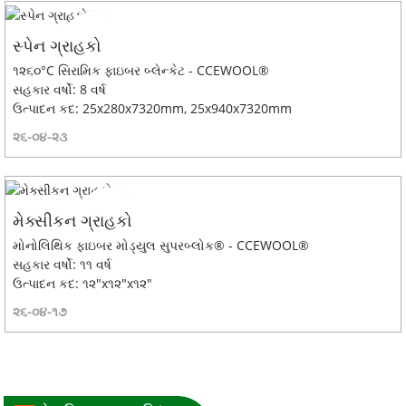
સ્પેન ગ્રાહકો
૧૨૬૦°C સિરામિક ફાઇબર બ્લેન્કેટ - CCEWOOL®
સહકાર વર્ષો: 8 વર્ષ
ઉત્પાદન કદ: 25x280x7320mm, 25x940x7320mm
૨૬-૦૪-૨૩
મેક્સીકન ગ્રાહકો
મોનોલિથિક ફાઇબર મોડ્યુલ સુપરબ્લોક® - CCEWOOL®
સહકાર વર્ષો: ૧૧ વર્ષ
ઉત્પાદન કદ: ૧૨"x૧૨"x૧૨"
૨૬-૦૪-૧૭