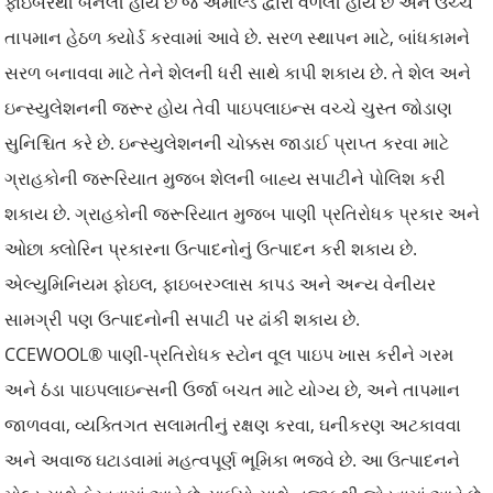
ફાઇબરથી બનેલી હોય છે જે એમોલ્ડ દ્વારા વળેલી હોય છે અને ઉચ્ચ
તાપમાન હેઠળ ક્યોર્ડ કરવામાં આવે છે. સરળ સ્થાપન માટે, બાંધકામને
સરળ બનાવવા માટે તેને શેલની ધરી સાથે કાપી શકાય છે. તે શેલ અને
ઇન્સ્યુલેશનની જરૂર હોય તેવી પાઇપલાઇન્સ વચ્ચે ચુસ્ત જોડાણ
સુનિશ્ચિત કરે છે. ઇન્સ્યુલેશનની ચોક્કસ જાડાઈ પ્રાપ્ત કરવા માટે
ગ્રાહકોની જરૂરિયાત મુજબ શેલની બાહ્ય સપાટીને પોલિશ કરી
શકાય છે. ગ્રાહકોની જરૂરિયાત મુજબ પાણી પ્રતિરોધક પ્રકાર અને
ઓછા ક્લોરિન પ્રકારના ઉત્પાદનોનું ઉત્પાદન કરી શકાય છે.
એલ્યુમિનિયમ ફોઇલ, ફાઇબરગ્લાસ કાપડ અને અન્ય વેનીયર
સામગ્રી પણ ઉત્પાદનોની સપાટી પર ઢાંકી શકાય છે.
CCEWOOL® પાણી-પ્રતિરોધક સ્ટોન વૂલ પાઇપ ખાસ કરીને ગરમ
અને ઠંડા પાઇપલાઇન્સની ઉર્જા બચત માટે યોગ્ય છે, અને તાપમાન
જાળવવા, વ્યક્તિગત સલામતીનું રક્ષણ કરવા, ઘનીકરણ અટકાવવા
અને અવાજ ઘટાડવામાં મહત્વપૂર્ણ ભૂમિકા ભજવે છે. આ ઉત્પાદનને