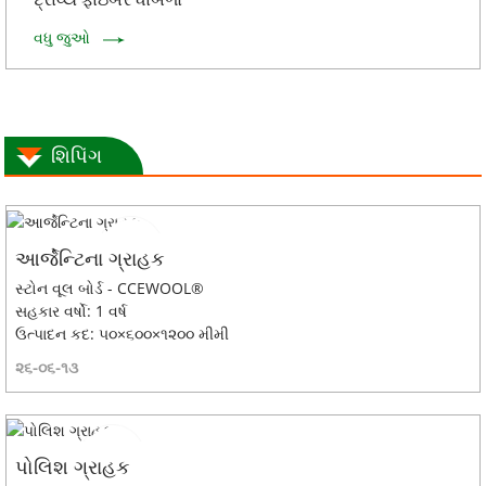
વધુ જુઓ
શિપિંગ
આર્જેન્ટિના ગ્રાહક
સ્ટોન વૂલ બોર્ડ - CCEWOOL®
સહકાર વર્ષો: 1 વર્ષ
ઉત્પાદન કદ: ૫૦×૬૦૦×૧૨૦૦ મીમી
૨૬-૦૬-૧૩
પોલિશ ગ્રાહક