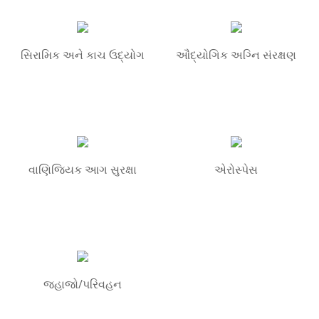
સિરામિક અને કાચ ઉદ્યોગ
ઔદ્યોગિક અગ્નિ સંરક્ષણ
વાણિજ્યિક આગ સુરક્ષા
એરોસ્પેસ
જહાજો/પરિવહન