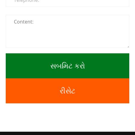
સબમિટ કરો
રીસેટ