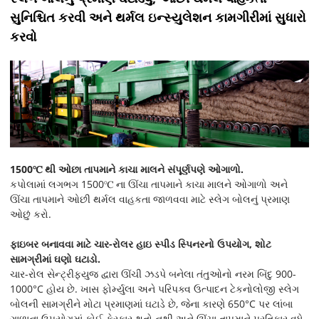
સુનિશ્ચિત કરવી અને થર્મલ ઇન્સ્યુલેશન કામગીરીમાં સુધારો
કરવો
1500℃ થી ઓછા તાપમાને કાચા માલને સંપૂર્ણપણે ઓગાળો.
કપોલામાં લગભગ 1500℃ ના ઊંચા તાપમાને કાચા માલને ઓગાળો અને
ઊંચા તાપમાને ઓછી થર્મલ વાહકતા જાળવવા માટે સ્લેગ બોલનું પ્રમાણ
ઓછું કરો.
ફાઇબર બનાવવા માટે ચાર-રોલર હાઇ સ્પીડ સ્પિનરનો ઉપયોગ, શોટ
સામગ્રીમાં ઘણો ઘટાડો.
ચાર-રોલ સેન્ટ્રીફ્યુજ દ્વારા ઊંચી ઝડપે બનેલા તંતુઓનો નરમ બિંદુ 900-
1000°C હોય છે. ખાસ ફોર્મ્યુલા અને પરિપક્વ ઉત્પાદન ટેકનોલોજી સ્લેગ
બોલની સામગ્રીને મોટા પ્રમાણમાં ઘટાડે છે, જેના કારણે 650°C પર લાંબા
ગાળાના ઉપયોગમાં કોઈ ફેરફાર થતો નથી અને ઊંચા તાપમાને પ્રતિકાર વધે