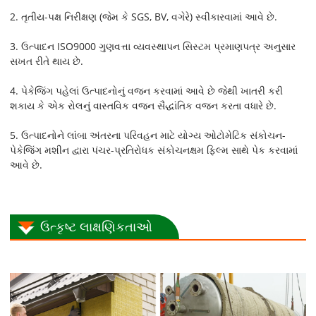
2. તૃતીય-પક્ષ નિરીક્ષણ (જેમ કે SGS, BV, વગેરે) સ્વીકારવામાં આવે છે.
3. ઉત્પાદન ISO9000 ગુણવત્તા વ્યવસ્થાપન સિસ્ટમ પ્રમાણપત્ર અનુસાર
સખત રીતે થાય છે.
4. પેકેજિંગ પહેલાં ઉત્પાદનોનું વજન કરવામાં આવે છે જેથી ખાતરી કરી
શકાય કે એક રોલનું વાસ્તવિક વજન સૈદ્ધાંતિક વજન કરતા વધારે છે.
5. ઉત્પાદનોને લાંબા અંતરના પરિવહન માટે યોગ્ય ઓટોમેટિક સંકોચન-
પેકેજિંગ મશીન દ્વારા પંચર-પ્રતિરોધક સંકોચનક્ષમ ફિલ્મ સાથે પેક કરવામાં
આવે છે.
ઉત્કૃષ્ટ લાક્ષણિકતાઓ