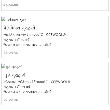
૨૬-૦૫-૨૨
પેરુવિયન ગ્રાહકો
સિરામિક ફાઇબર રેપ ૧૨૬૦°C - CCEWOOL®
સહકાર વર્ષો:૧૦ વર્ષ
ઉત્પાદન કદ: 25x610x7620 મીમી
૨૬-૦૫-૧૬
યુકે ગ્રાહકો
કેલ્શિયમ સિલિકેટ બોર્ડ ૧૦૦૦°C - CCEWOOL®
સહકાર વર્ષો: ૧૧ વર્ષ
ઉત્પાદન કદ: 75x500x1000 મીમી
૨૬-૦૪-૨૮