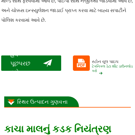
મોલ્ડ સાથે ફેરવવામાં આવે છે, પાઈપો સાથે નજીકથી જોડવામાં આવે છે,
અને ચોક્કસ ઇન્સ્યુલેશન જાડાઈ પ્રાપ્ત કરવા માટે બાહ્ય સપાટીને
પોલિશ કરવામાં આવે છે.
હવે
સ્ટોન વૂલ પાઇપ
પૂછપરછ
ટેકનિકલ ડેટા શીટ ડાઉનલોડ
કરો
કરો
સ્થિર ઉત્પાદન ગુણવત્તા
કાચા માલનું કડક નિયંત્રણ