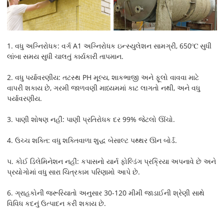
1. વધુ અગ્નિરોધક: વર્ગ A1 અગ્નિરોધક ઇન્સ્યુલેશન સામગ્રી, 650℃ સુધી
લાંબા સમય સુધી ચાલતું કાર્યકારી તાપમાન.
2. વધુ પર્યાવરણીય: તટસ્થ PH મૂલ્ય, શાકભાજી અને ફૂલો વાવવા માટે
વાપરી શકાય છે, ગરમી જાળવણી માધ્યમમાં કાટ લાગતો નથી, અને વધુ
પર્યાવરણીય.
3. પાણી શોષણ નહીં: પાણી પ્રતિરોધક દર 99% જેટલો ઊંચો.
4. ઉચ્ચ શક્તિ: વધુ શક્તિવાળા શુદ્ધ બેસાલ્ટ પથ્થર ઊન બોર્ડ.
૫. કોઈ ડિલેમિનેશન નહીં: કપાસનો યાર્ન ફોલ્ડિંગ પ્રક્રિયા અપનાવે છે અને
પ્રયોગોમાં વધુ સારા ચિત્રકામ પરિણામો આપે છે.
6. ગ્રાહકોની જરૂરિયાતો અનુસાર 30-120 મીમી જાડાઈની શ્રેણી સાથે
વિવિધ કદનું ઉત્પાદન કરી શકાય છે.