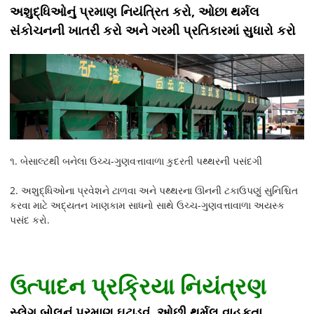
અશુદ્ધિઓનું પ્રમાણ નિયંત્રિત કરો, ઓછા થર્મલ
સંકોચનની ખાતરી કરો અને ગરમી પ્રતિકારમાં સુધારો કરો
૧. બેસાલ્ટથી બનેલા ઉચ્ચ-ગુણવત્તાવાળા કુદરતી પથ્થરની પસંદગી
2. અશુદ્ધિઓના પ્રવેશને ટાળવા અને પથ્થરના ઊનની ટકાઉપણું સુનિશ્ચિત
કરવા માટે અદ્યતન ખાણકામ સાધનો સાથે ઉચ્ચ-ગુણવત્તાવાળા અયસ્ક
પસંદ કરો.
ઉત્પાદન પ્રક્રિયા નિયંત્રણ
સ્લેગ બોલનું પ્રમાણ ઘટાડવું, ઓછી થર્મલ વાહકતા