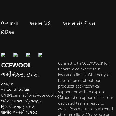
ઉત્પાદનો
અમારા વિશે
અમારો સંપર્ક કરો
વિડિઓ
CCEWOOL
Connect with CCEWOOL® for
unparalleled expertise in
થર્મોમેક્સ ઇન્ક.
insulation fibers. Whether you
have inquiries about our
ટેલિફોન:
products, seek technical
+૧-૭૦૪૭૪૦૨૩૪૮
support, or wish to explore
ઇમેઇલ:
ceramicfibres@ccewool.com
collaboration opportunities, our
ઉમેરો: ૧૫૭૨૦ બ્રિક્સહામ
dedicated team is ready to
હિલ એવન્યુ, ફ્લોર ૩,
assist. Reach out to us via email
શાર્લોટ, એનસી ૨૮૨૭૭
at ceramicfibres@ccewool.com