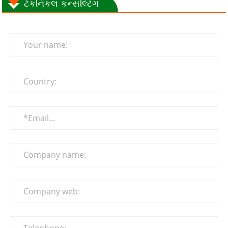
ટેકનિકલ કન્સલ્ટિંગ