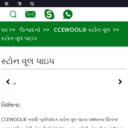
ઘર
ઉત્પાદનો
CCEWOOL® સ્ટોન વૂલ
સ્ટોન વૂલ પાઇપ
સ્ટોન વૂલ પાઇપ
વિશેષતા:
CCEWOOL® ગરમી-પ્રતિરોધક સ્ટોન વૂલ પાઇપ પથ્થરના ઊનના