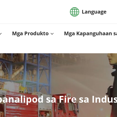
Language
Mga Produkto
Mga Kapanguhaan s
analipod sa Fire sa Indus