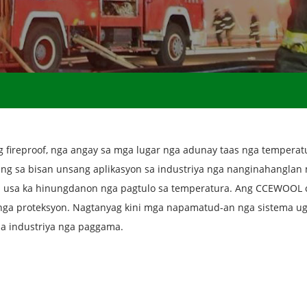
 fireproof, nga angay sa mga lugar nga adunay taas nga temperat
ang sa bisan unsang aplikasyon sa industriya nga nanginahanglan
a usa ka hinungdanon nga pagtulo sa temperatura. Ang CCEWOOL c
 nga proteksyon. Nagtanyag kini mga napamatud-an nga sistema ug
a industriya nga paggama.