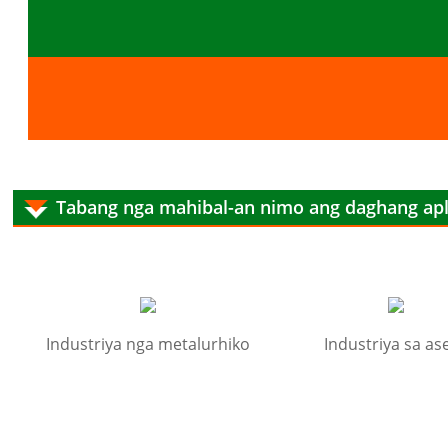
Tabang nga mahibal-an nimo ang daghang ap
Industriya nga metalurhiko
Industriya sa as