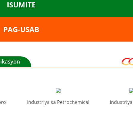
ISUMITE
PAG-USAB
likasyon
ero
Industriya sa Petrochemical
Industriy