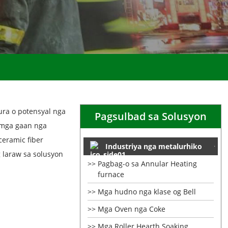
ura o potensyal nga
Pagsulbad sa Solusyon
 mga gaan nga
eramic fiber
Industriya nga metalurhiko
 laraw sa solusyon
Pagbag-o sa Annular Heating
furnace
Mga hudno nga klase og Bell
Mga Oven nga Coke
Mga Roller Hearth Soaking