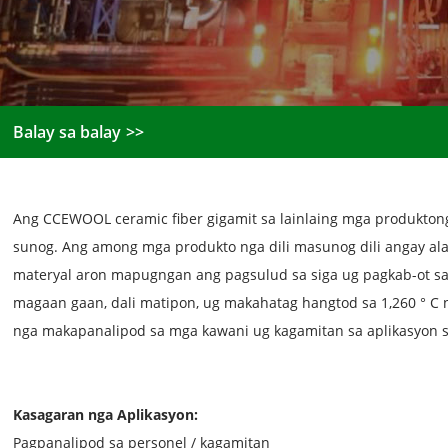
Balay sa balay
Ang CCEWOOL ceramic fiber gigamit sa lainlaing mga produktong
sunog. Ang among mga produkto nga dili masunog dili angay al
materyal aron mapugngan ang pagsulud sa siga ug pagkab-ot s
magaan gaan, dali matipon, ug makahatag hangtod sa 1,260 ° C
nga makapanalipod sa mga kawani ug kagamitan sa aplikasyon s
Kasagaran nga Aplikasyon:
Pagpanalipod sa personel / kagamitan