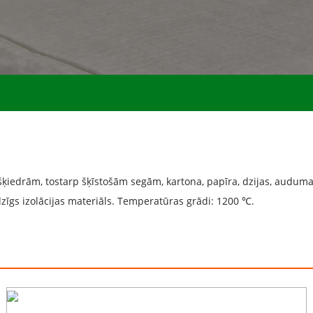
iedrām, tostarp šķīstošām segām, kartona, papīra, dzijas, auduma, 
udzīgs izolācijas materiāls. Temperatūras grādi: 1200 ℃.