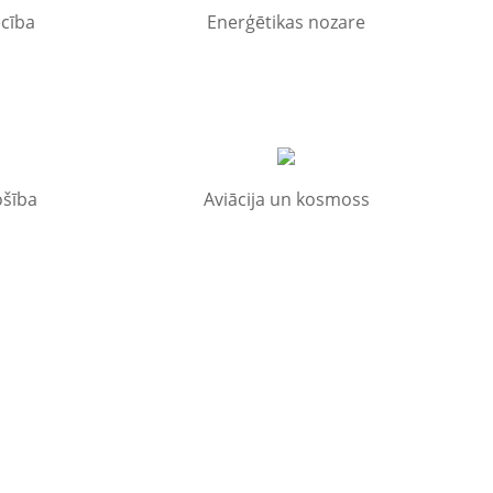
ecība
Enerģētikas nozare
ošība
Aviācija un kosmoss