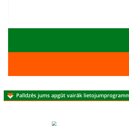
Palīdzēs jums apgūt vairāk lietojumprogram