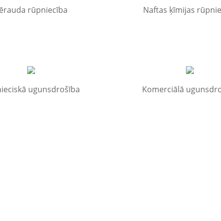
ērauda rūpniecība
Naftas ķīmijas rūpni
ieciskā ugunsdrošība
Komerciālā ugunsdr