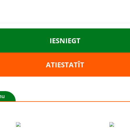
IESNIEGT
ATIESTATĪT
mu