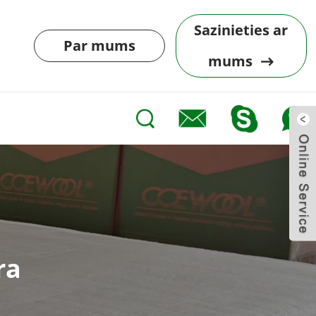
Sazinieties ar
Par mums
mums
ra