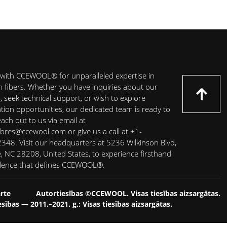
with CCEWOOL® for unparalleled expertise in
on fibers. Whether you have inquiries about our
 seek technical support, or wish to explore
ation opportunities, our dedicated team is ready to
each out to us via email at
ibres@ccewool.com or give us a call at +1-
48. Visit our headquarters at 5236 Wilkinson Blvd,
e, NC 28208, United States, to experience firsthand
llence that defines CCEWOOL®.
rte
Autortiesības ©CCEWOOL. Visas tiesības aizsargātas.
sības — 2011.–2021. g.: Visas tiesības aizsargātas.