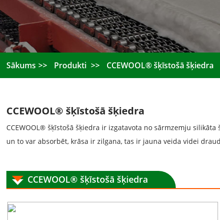
Sākums
Produkti
CCEWOOL® šķīstošā šķiedra
CCEWOOL® šķīstošā šķiedra
CCEWOOL® šķīstošā šķiedra ir izgatavota no sārmzemju silikāta šķ
un to var absorbēt, krāsa ir zilgana, tas ir jauna veida videi dra
CCEWOOL® šķīstošā šķiedra