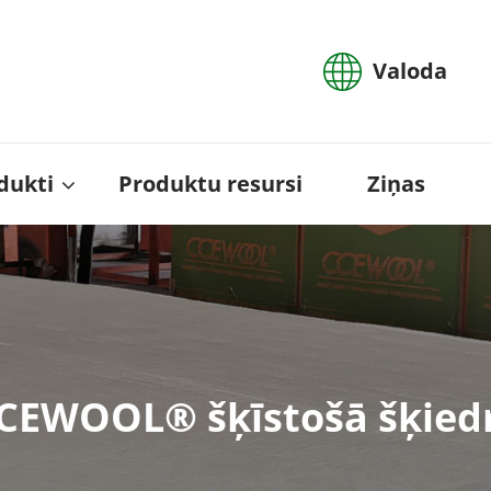
Valoda
dukti
Produktu resursi
Ziņas
CEWOOL® šķīstošā šķied