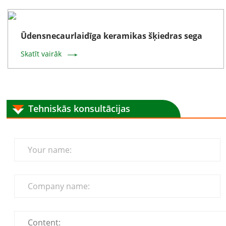
Ūdensnecaurlaidīga keramikas šķiedras sega
Skatīt vairāk
Tehniskās konsultācijas