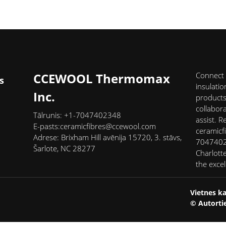
CCEWOOL Thermomax
Connect 
s
insulati
Inc.
products,
collabor
Tālrunis: +1-7047402348
assist. R
E-pasts:
ceramicfibres@ccewool.com
ceramicf
Adrese: Brixham Hill avēnija 15720, 3. stāvs,
70474023
Šarlote, NC 28277
Charlott
the exce
Vietnes ka
© Autortie