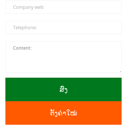
ສົ່ງ
ຕັ້ງຄ່າໃໝ່