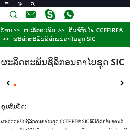
ບ້ານ
ຜະລິດຕະພັນ
ດິນຈີ່ທົນໄຟ CCEFIRE®
ຜະລິດຕະພັນຊິລິກອນຄາໄບຊຸດ SIC
ຜະລິດຕະພັນຊິລິກອນຄາໄບຊຸດ SIC
ຄຸນສົມບັດ:
ຜະລິດຕະພັນຊິລິກອນຄາໄບຊຸດ CCEFIRE® SIC ທີ່ມີຂໍ້ດີຄືທົນທານຕໍ່