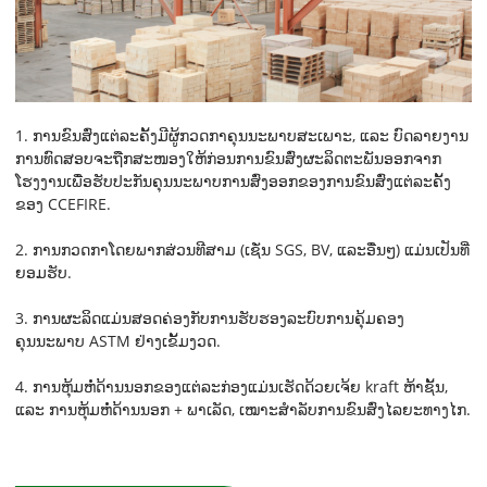
1. ການຂົນສົ່ງແຕ່ລະຄັ້ງມີຜູ້ກວດກາຄຸນນະພາບສະເພາະ, ແລະ ບົດລາຍງານ
ການທົດສອບຈະຖືກສະໜອງໃຫ້ກ່ອນການຂົນສົ່ງຜະລິດຕະພັນອອກຈາກ
ໂຮງງານເພື່ອຮັບປະກັນຄຸນນະພາບການສົ່ງອອກຂອງການຂົນສົ່ງແຕ່ລະຄັ້ງ
ຂອງ CCEFIRE.
2. ການກວດກາໂດຍພາກສ່ວນທີສາມ (ເຊັ່ນ SGS, BV, ແລະອື່ນໆ) ແມ່ນເປັນທີ່
ຍອມຮັບ.
3. ການຜະລິດແມ່ນສອດຄ່ອງກັບການຮັບຮອງລະບົບການຄຸ້ມຄອງ
ຄຸນນະພາບ ASTM ຢ່າງເຂັ້ມງວດ.
4. ການຫຸ້ມຫໍ່ດ້ານນອກຂອງແຕ່ລະກ່ອງແມ່ນເຮັດດ້ວຍເຈ້ຍ kraft ຫ້າຊັ້ນ,
ແລະ ການຫຸ້ມຫໍ່ດ້ານນອກ + ພາເລັດ, ເໝາະສຳລັບການຂົນສົ່ງໄລຍະທາງໄກ.