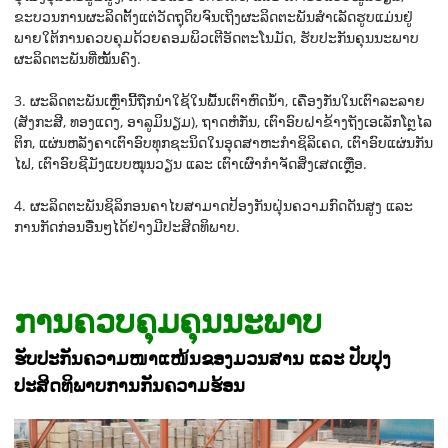
ຂະບວນການຜະລິດຕັ້ງແຕ່ວັດຖຸດິບຈົນເຖິງຜະລິດຕະພັນສຳເລັດຮູບແມ່ນຢູ່
ພາຍໃຕ້ການຄວບຄຸມດ້ວຍຄອມພິວເຕີອັດຕະໂນມັດ, ຮັບປະກັນຄຸນນະພາບ
ຜະລິດຕະພັນທີ່ໝັ້ນຄົງ.
3. ຜະລິດຕະພັນເຫຼົ່ານີ້ຖືກນໍາໃຊ້ໃນພື້ນເຕົາຫົດນໍ້າ, ເຄື່ອງກັ່ນໃນເຕົາລະລາຍ
(ສັງກະສີ, ທອງແດງ, ອາລູມິນຽມ), ຖາດຫໍກັ່ນ, ເຕົາອົບຝາຂ້າງຖັງເອເລັກໂຕຼໄລ
ຕິກ, ແຜ່ນຫລັງຄາເຕົາອົບທຸກຊະນິດໃນອຸດສາຫະກໍາຊິລິເຄດ, ເຕົາອົບແຜ່ນກັນ
ໄຟ, ເຕົາອົບຊີມັງແບບໝຸນວຽນ ແລະ ເຕົາເຜົາກໍາຈັດສິ່ງເສດເຫຼືອ.
4. ຜະລິດຕະພັນຊິລິກອນຄາໄບສາມາດປ້ອງກັນຝຸ່ນຄວາມກົດດັນສູງ ແລະ
ການກັດກ່ອນອື່ນໆໄດ້ຢ່າງມີປະສິດທິພາບ.
ການຄວບຄຸມຄຸນນະພາບ
ຮັບປະກັນຄວາມໜາແໜ້ນຂອງມວນສານ ແລະ ປັບປຸງ
ປະສິດທິພາບການກັນຄວາມຮ້ອນ