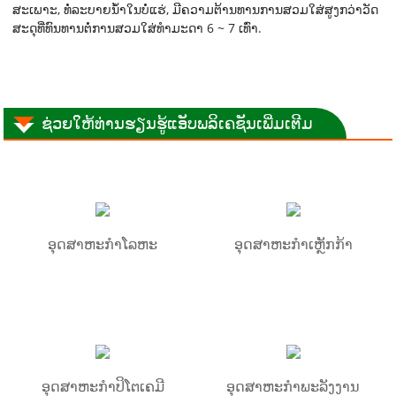
ສະເພາະ, ທໍ່ລະບາຍນໍ້າໃນບໍ່ແຮ່, ມີຄວາມຕ້ານທານການສວມໃສ່ສູງກວ່າວັດ
ສະດຸທີ່ທົນທານຕໍ່ການສວມໃສ່ທຳມະດາ 6 ~ 7 ເທົ່າ.
ຊ່ວຍໃຫ້ທ່ານຮຽນຮູ້ແອັບພລິເຄຊັນເພີ່ມເຕີມ
ອຸດສາຫະກຳໂລຫະ
ອຸດສາຫະກຳເຫຼັກກ້າ
ອຸດສາຫະກຳປິໂຕເຄມີ
ອຸດສາຫະກຳພະລັງງານ