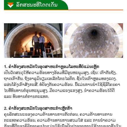
ລັກສະນະທີ່ໂດດເດັ່ນ
1. ຄໍາຮ້ອງສະຫມັກໃນອຸດສາຫະກໍາຫຼອມໂລຫະທີ່ບໍ່ແມ່ນເຫຼັກ
ເປັນວັດສະດຸໃຫ້ຄວາມຮ້ອນທາງອ້ອມທີ່ມີອຸນຫະພູມສູງ, ເຊັ່ນ: ເຕົາກັ່ນຖັງ,
ຖາດເຕົາກັ່ນ, ຖັງອາລູມິນຽມເອເລັກໂຕຣໄລຕິກ, ຊັ້ນໃນເຕົາຫຼອມທອງແດງ,
ແຜ່ນໂຄ້ງເຕົາສັງກະສີ, ທໍ່ປ້ອງກັນຄວາມຮ້ອນ. ນີ້ແມ່ນການນຳໃຊ້ຊິລິໂຄນຄາ
ໄບທີ່ທົນທານຕໍ່ອຸນຫະພູມສູງ, ມີຄວາມແຂງແຮງສູງ, ນຳຄວາມຮ້ອນໄດ້ດີ
ແລະ ທົນທານຕໍ່ການກະແທກ.
2. ຄໍາຮ້ອງສະຫມັກໃນອຸດສາຫະກໍາເຫຼັກກ້າ
ຄຸນລັກສະນະຂອງຄວາມຕ້ານທານການກັດກ່ອນ, ຄວາມຕ້ານທານການ
ກະແທກຄວາມຮ້ອນ, ຄວາມຕ້ານທານການສວມໃສ່ ແລະ ການນຳຄວາມ
ຮ້ອນທີ່ດີຂອງຊິລິກອນຄາໄບແມ່ນໃຊ້ເພື່ອປັບປຸງອາຍຸການໃຊ້ງານຂອງຊັ້ນໃນ