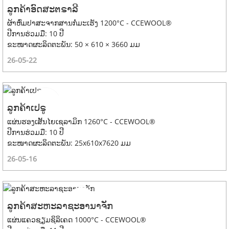
ລູກຄ້າອົດສະຕຣາລີ
ຜ້າຫົ່ມປາສະຈາກສານກໍ່ມະເຮັງ 1200°C - CCEWOOL®
ປີການຮ່ວມມື: 10 ປີ
ຂະໜາດຜະລິດຕະພັນ: 50 × 610 × 3660 ມມ
26-05-22
ລູກຄ້າເປຣູ
ແຜ່ນຮອງເສັ້ນໄຍເຊລາມິກ 1260°C - CCEWOOL®
ປີການຮ່ວມມື: 10 ປີ
ຂະໜາດຜະລິດຕະພັນ: 25x610x7620 ມມ
26-05-16
ລູກຄ້າສະຫະລາຊະອານາຈັກ
ແຜ່ນແຄວຊຽມຊິລິເຄດ 1000°C - CCEWOOL®