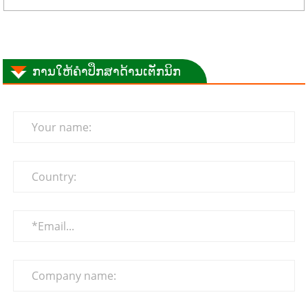
ການໃຫ້ຄຳປຶກສາດ້ານເຕັກນິກ