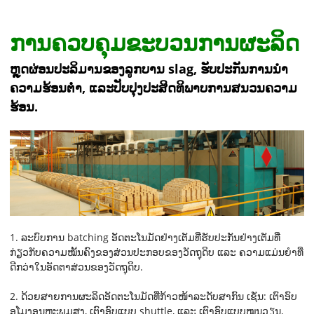
ການຄວບຄຸມຂະບວນການຜະລິດ
ຫຼຸດຜ່ອນປະລິມານຂອງລູກບານ slag, ຮັບປະກັນການນຳ
ຄວາມຮ້ອນຕໍ່າ, ແລະປັບປຸງປະສິດທິພາບການສນວນຄວາມ
ຮ້ອນ.
1. ລະບົບການ batching ອັດຕະໂນມັດຢ່າງເຕັມທີ່ຮັບປະກັນຢ່າງເຕັມທີ່
ກ່ຽວກັບຄວາມໝັ້ນຄົງຂອງສ່ວນປະກອບຂອງວັດຖຸດິບ ແລະ ຄວາມແມ່ນຍຳທີ່
ດີກວ່າໃນອັດຕາສ່ວນຂອງວັດຖຸດິບ.
2. ດ້ວຍສາຍການຜະລິດອັດຕະໂນມັດທີ່ກ້າວໜ້າລະດັບສາກົນ ເຊັ່ນ: ເຕົາອົບ
ອຸໂມງອຸນຫະພູມສູງ, ເຕົາອົບແບບ shuttle, ແລະ ເຕົາອົບແບບໝູນວຽນ,