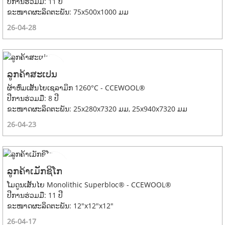
ປີການຮ່ວມມື: 11 ປີ
ຂະໜາດຜະລິດຕະພັນ: 75x500x1000 ມມ
26-04-28
ລູກຄ້າສະເປນ
ຜ້າຫົ່ມເສັ້ນໄຍເຊລາມິກ 1260°C - CCEWOOL®
ປີການຮ່ວມມື: 8 ປີ
ຂະໜາດຜະລິດຕະພັນ: 25x280x7320 ມມ, 25x940x7320 ມມ
26-04-23
ລູກຄ້າເມັກຊິໂກ
ໂມດູນເສັ້ນໄຍ Monolithic Superbloc® - CCEWOOL®
ປີການຮ່ວມມື: 11 ປີ
ຂະໜາດຜະລິດຕະພັນ: 12"x12"x12"
26-04-17