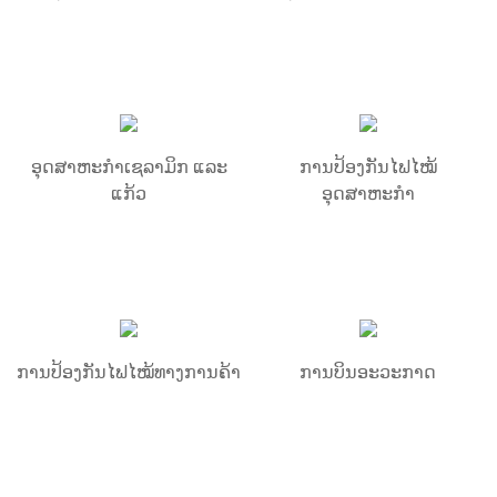
ອຸດສາຫະກຳເຊລາມິກ ແລະ
ການປ້ອງກັນໄຟໄໝ້
ແກ້ວ
ອຸດສາຫະກຳ
ການປ້ອງກັນໄຟໄໝ້ທາງການຄ້າ
ການບິນອະວະກາດ