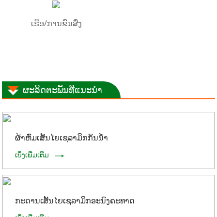
ເຮືອ/ການຂົນສົ່ງ
ຜະລິດຕະພັນທີ່ແນະນຳ
ຜ້າຫົ່ມເສັ້ນໄຍເຊລາມິກກັນນໍ້າ
ເບິ່ງເພີ່ມເຕີມ
ກະດານເສັ້ນໄຍເຊລາມິກອະນົງຄະທາດ