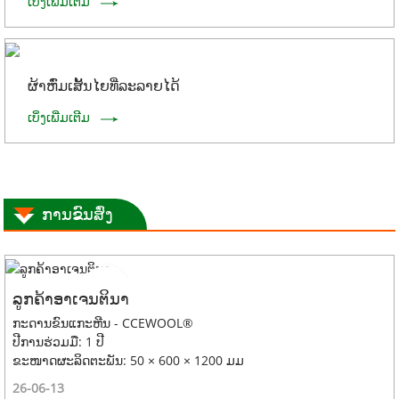
ເບິ່ງເພີ່ມເຕີມ
ຜ້າຫົ່ມເສັ້ນໄຍທີ່ລະລາຍໄດ້
ເບິ່ງເພີ່ມເຕີມ
ການຂົນສົ່ງ
ລູກຄ້າອາເຈນຕິນາ
ກະດານຂົນແກະຫີນ - CCEWOOL®
ປີການຮ່ວມມື: 1 ປີ
ຂະໜາດຜະລິດຕະພັນ: 50 × 600 × 1200 ມມ
26-06-13