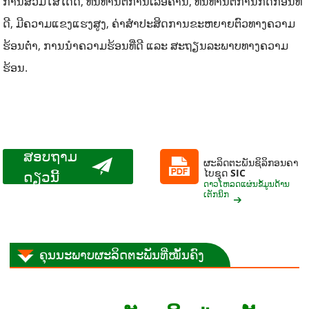
ການສວມໃສ່ໄດ້ດີ, ທົນທານຕໍ່ການເລືອຄານ, ທົນທານຕໍ່ການກັດກ່ອນທີ່
ດີ, ມີຄວາມແຂງແຮງສູງ, ຄ່າສໍາປະສິດການຂະຫຍາຍຕົວທາງຄວາມ
ຮ້ອນຕໍ່າ, ການນໍາຄວາມຮ້ອນທີ່ດີ ແລະ ສະຖຽນລະພາບທາງຄວາມ
ຮ້ອນ.
ສອບຖາມ
ຜະລິດຕະພັນຊິລິກອນຄາ
ໄບຊຸດ SIC
ດຽວນີ້
ດາວໂຫລດແຜ່ນຂໍ້ມູນດ້ານ
ເຕັກນິກ
ຄຸນນະພາບຜະລິດຕະພັນທີ່ໝັ້ນຄົງ