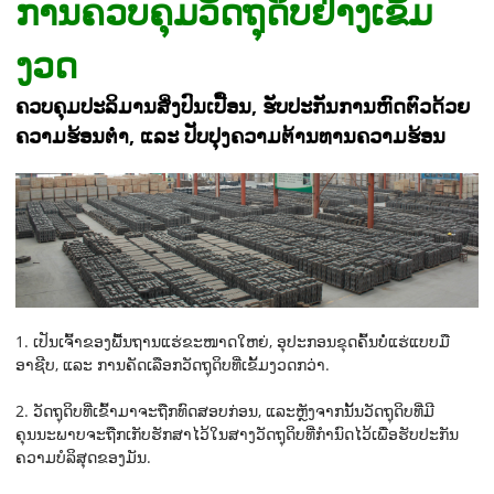
ການຄວບຄຸມວັດຖຸດິບຢ່າງເຂັ້ມ
ງວດ
ຄວບຄຸມປະລິມານສິ່ງປົນເປື້ອນ, ຮັບປະກັນການຫົດຕົວດ້ວຍ
ຄວາມຮ້ອນຕໍ່າ, ແລະ ປັບປຸງຄວາມຕ້ານທານຄວາມຮ້ອນ
1. ເປັນເຈົ້າຂອງພື້ນຖານແຮ່ຂະໜາດໃຫຍ່, ອຸປະກອນຂຸດຄົ້ນບໍ່ແຮ່ແບບມື
ອາຊີບ, ແລະ ການຄັດເລືອກວັດຖຸດິບທີ່ເຂັ້ມງວດກວ່າ.
2. ວັດຖຸດິບທີ່ເຂົ້າມາຈະຖືກທົດສອບກ່ອນ, ແລະຫຼັງຈາກນັ້ນວັດຖຸດິບທີ່ມີ
ຄຸນນະພາບຈະຖືກເກັບຮັກສາໄວ້ໃນສາງວັດຖຸດິບທີ່ກຳນົດໄວ້ເພື່ອຮັບປະກັນ
ຄວາມບໍລິສຸດຂອງມັນ.