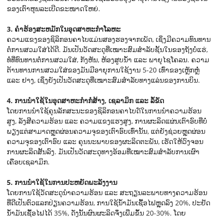
ຂອງເຕົາຫຸນລະເບີດຂະໜາດໃຫຍ່.
3. ຄໍາຮ້ອງສະຫມັກໃນອຸດສາຫະກໍາໂລຫະ
ຄວາມແຂງຂອງຊິລິກອນຄາໄບແມ່ນສອງຮອງຈາກເພັດ, ເຊິ່ງມີຄວາມທົນທານ
ຕໍ່ການສວມໃສ່ໄດ້ດີ. ມັນເປັນວັດສະດຸທີ່ເໝາະສົມສຳລັບຊັ້ນໃນຂອງຖັງບໍ່ແຮ່,
ທໍ່ທີ່ທົນທານຕໍ່ການສວມໃສ່, ກັງຫັນ, ຫ້ອງສູບນ້ຳ ແລະ ພາຍຸໄຊໂຄລນ. ຄວາມ
ຕ້ານທານການສວມໃສ່ຂອງມັນມີອາຍຸການໃຊ້ງານ 5-20 ເທົ່າຂອງເຫຼັກຫຼໍ່
ແລະ ຢາງ, ເຊິ່ງຍັງເປັນວັດສະດຸທີ່ເໝາະສົມສຳລັບທາງແລ່ນຂອງການບິນ.
4. ການນຳໃຊ້ໃນອຸດສາຫະກຳກໍ່ສ້າງ, ເຊລາມິກ ແລະ ລໍ້ຂັດ
ໂດຍການນໍາໃຊ້ຄຸນລັກສະນະຂອງຊິລິກອນຄາໄບດ໌ໃນການນໍາຄວາມຮ້ອນ
ສູງ, ລັງສີຄວາມຮ້ອນ ແລະ ຄວາມແຂງແຮງສູງ, ການຜະລິດແຜ່ນເຕົາອົບທີ່ບໍ່
ພຽງແຕ່ສາມາດຫຼຸດຜ່ອນຄວາມຈຸຂອງເຕົາອົບເທົ່ານັ້ນ, ແຕ່ຍັງຊ່ວຍຫຼຸດຜ່ອນ
ຄວາມຈຸຂອງເຕົາອົບ ແລະ ຄຸນນະພາບຂອງຜະລິດຕະພັນ, ເຮັດໃຫ້ວົງຈອນ
ການຜະລິດສັ້ນລົງ. ມັນເປັນວັດສະດຸທາງອ້ອມທີ່ເໝາະສົມສໍາລັບການເຜົາ
ເຄືອບເຊລາມິກ.
5. ການນຳໃຊ້ໃນການປະຫຍັດພະລັງງານ
ໂດຍການໃຊ້ວັດສະດຸນຳຄວາມຮ້ອນ ແລະ ສະຖຽນລະພາບທາງຄວາມຮ້ອນ
ທີ່ດີເປັນຕົວແລກປ່ຽນຄວາມຮ້ອນ, ການໃຊ້ນໍ້າມັນເຊື້ອໄຟຫຼຸດລົງ 20%, ປະຢັດ
ນໍ້າມັນເຊື້ອໄຟໄດ້ 35%, ດັ່ງນັ້ນຜົນຜະລິດຈຶ່ງເພີ່ມຂຶ້ນ 20-30%. ໂດຍ