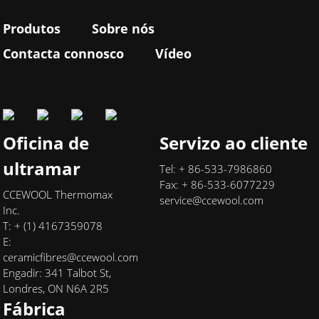
Produtos
Sobre nós
Contacta connosco
Vídeo
Oficina de
Servizo ao cliente
ultramar
Tel: + 86-533-7986860
Fax: + 86-533-6077229
CCEWOOL Thermomax
service@ccewool.com
Inc.
T: + (1) 4167359078
E:
ceramicfibres@ccewool.com
Engadir: 341 Talbot St,
Londres, ON N6A 2R5
Fábrica