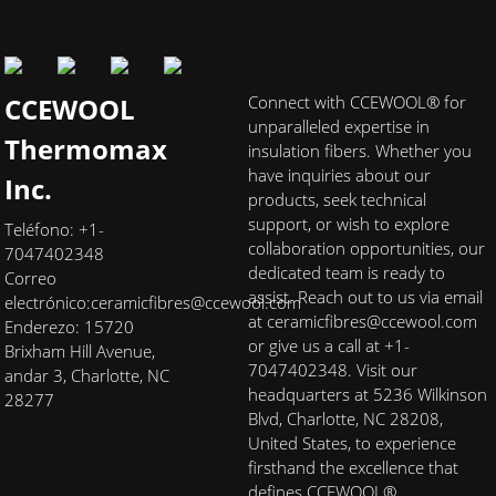
CCEWOOL
Connect with CCEWOOL® for
unparalleled expertise in
Thermomax
insulation fibers. Whether you
have inquiries about our
Inc.
products, seek technical
support, or wish to explore
Teléfono: +1-
collaboration opportunities, our
7047402348
dedicated team is ready to
Correo
assist. Reach out to us via email
electrónico:
ceramicfibres@ccewool.com
at ceramicfibres@ccewool.com
Enderezo: 15720
or give us a call at +1-
Brixham Hill Avenue,
7047402348. Visit our
andar 3, Charlotte, NC
headquarters at 5236 Wilkinson
28277
Blvd, Charlotte, NC 28208,
United States, to experience
firsthand the excellence that
defines CCEWOOL®.