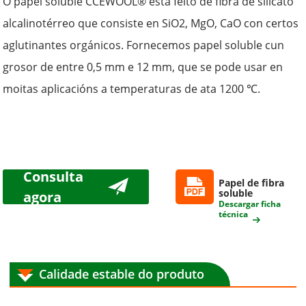
O papel soluble CCEWOOL® está feito de fibra de silicato
alcalinotérreo que consiste en SiO2
,
MgO
,
CaO con certos
aglutinantes orgánicos. Fornecemos papel soluble cun
grosor de entre 0,5 mm e 12 mm, que se pode usar en
moitas aplicacións a temperaturas de ata 1
2
00 ℃.
Consulta
Papel de fibra
soluble
agora
Descargar ficha
técnica
Calidade estable do produto