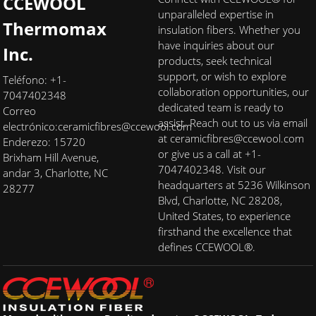
CCEWOOL
unparalleled expertise in
Thermomax
insulation fibers. Whether you
have inquiries about our
Inc.
products, seek technical
support, or wish to explore
Teléfono: +1-
collaboration opportunities, our
7047402348
dedicated team is ready to
Correo
assist. Reach out to us via email
electrónico:
ceramicfibres@ccewool.com
at ceramicfibres@ccewool.com
Enderezo: 15720
or give us a call at +1-
Brixham Hill Avenue,
7047402348. Visit our
andar 3, Charlotte, NC
headquarters at 5236 Wilkinson
28277
Blvd, Charlotte, NC 28208,
United States, to experience
firsthand the excellence that
defines CCEWOOL®.