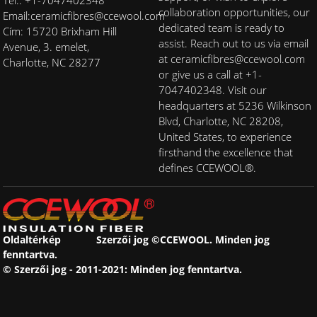
collaboration opportunities, our
Email:
ceramicfibres@ccewool.com
dedicated team is ready to
Cím: 15720 Brixham Hill
assist. Reach out to us via email
Avenue, 3. emelet,
at ceramicfibres@ccewool.com
Charlotte, NC 28277
or give us a call at +1-
7047402348. Visit our
headquarters at 5236 Wilkinson
Blvd, Charlotte, NC 28208,
United States, to experience
firsthand the excellence that
defines CCEWOOL®.
Oldaltérkép
Szerzői jog ©CCEWOOL. Minden jog
fenntartva.
© Szerzői jog - 2011-2021: Minden jog fenntartva.