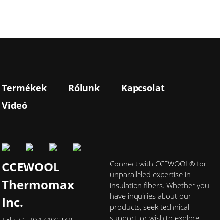
Termékek
Rólunk
Kapcsolat
Videó
CCEWOOL
Connect with CCEWOOL® for
unparalleled expertise in
Thermomax
insulation fibers. Whether you
have inquiries about our
Inc.
products, seek technical
support, or wish to explore
Tel.: +1-7047402348