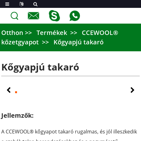
Otthon
Termékek
CCEWOOL®
kőzetgyapot
Kőgyapjú takaró
Kőgyapjú takaró
Jellemzők:
A CCEWOOL® kőgyapot takaró rugalmas, és jól illeszkedik