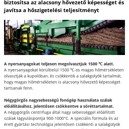
biztosítsa az alacsony hővezető képességet és
javítsa a hőszigetelési teljesítményt
A nyersanyagokat teljesen megolvasztjuk 1500 ℃ alatt.
A nyersanyagokat körülbelül 1500 ℃-os magas hőmérsékleten
olvasztják a kupolóban, és csökkentik a salakgolyók tartalmát,
hogy magas hőmérsékleten is alacsony hővezető képességet
tartsanak fenn.
Négygörgős nagysebességű fonógép használata szálak
előállításához, jelentősen csökkentve a söréttartalmat.
A négygörgős centrifuga által nagy sebességgel előállított
szálak lágyuláspontja 900-1000°C. A speciális formula és az
érett gyártási technológia jelentősen csökkenti a salakgolyók