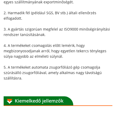
egyes szállítmányának exportminőségét.
2. Harmadik fél (például SGS, BV stb.) általi ellenőrzés
elfogadott.
3. A gyártás szigorúan megfelel az ISO9000 minőségirányítási
rendszer tanúsításának.
4. A termékeket csomagolás előtt lemérik, hogy
megbizonyosodjanak arról, hogy egyetlen tekercs tényleges
súlya nagyobb az elméleti súlynál.
5. A termékeket automata zsugorfóliázó gép csomagolja
szúrásálló zsugorfóliával, amely alkalmas nagy távolságú
szállításra.
Kiemelkedő jellemzők