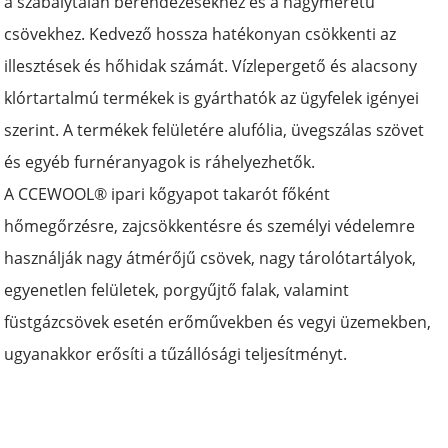
a szabálytalan berendezésekhez és a nagyméretű
csövekhez. Kedvező hossza hatékonyan csökkenti az
illesztések és hőhidak számát. Vízlepergető és alacsony
klórtartalmú termékek is gyárthatók az ügyfelek igényei
szerint. A termékek felületére alufólia, üvegszálas szövet
és egyéb furnéranyagok is ráhelyezhetők.
A CCEWOOL® ipari kőgyapot takarót főként
hőmegőrzésre, zajcsökkentésre és személyi védelemre
használják nagy átmérőjű csövek, nagy tárolótartályok,
egyenetlen felületek, porgyűjtő falak, valamint
füstgázcsövek esetén erőművekben és vegyi üzemekben,
ugyanakkor erősíti a tűzállósági teljesítményt.