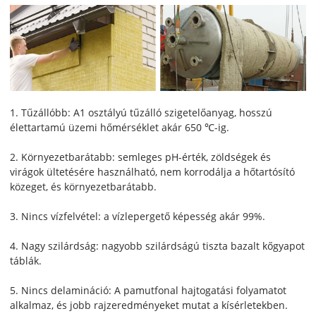
1. Tűzállóbb: A1 osztályú tűzálló szigetelőanyag, hosszú
élettartamú üzemi hőmérséklet akár 650 ℃-ig.
2. Környezetbarátabb: semleges pH-érték, zöldségek és
virágok ültetésére használható, nem korrodálja a hőtartósító
közeget, és környezetbarátabb.
3. Nincs vízfelvétel: a vízlepergető képesség akár 99%.
4. Nagy szilárdság: nagyobb szilárdságú tiszta bazalt kőgyapot
táblák.
5. Nincs delamináció: A pamutfonal hajtogatási folyamatot
alkalmaz, és jobb rajzeredményeket mutat a kísérletekben.