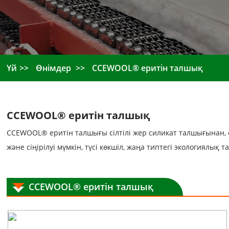
Үй
Өнімдер
CCEWOOL® еритін талшық
CCEWOOL® еритін талшық
CCEWOOL® еритін талшығы сілтілі жер силикат талшығынан, со
және сіңірілуі мүмкін, түсі көкшіл, жаңа типтегі экологиялы
CCEWOOL® еритін талшық