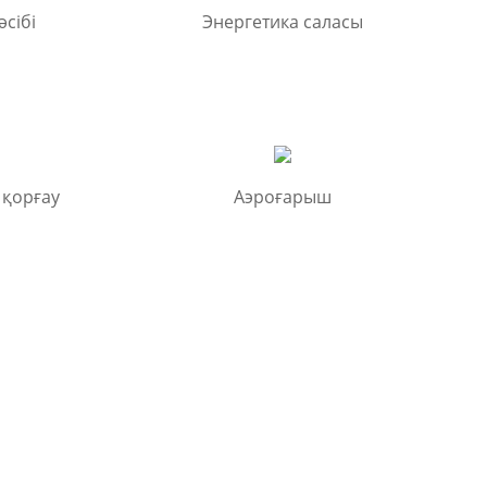
сібі
Энергетика саласы
 қорғау
Аэроғарыш