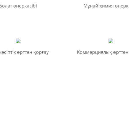
Болат өнеркәсібі
Мұнай-химия өнеркә
әсіптік өрттен қорғау
Коммерциялық өрттен