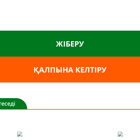
ЖІБЕРУ
ҚАЛПЫНА КЕЛТІРУ
еседі