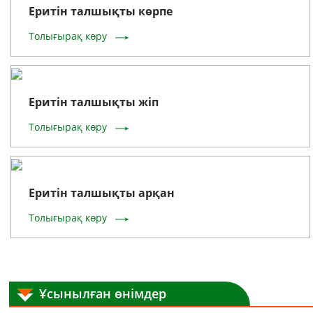
Еритін талшықты көрпе
Толығырақ көру
Еритін талшықты жіп
Толығырақ көру
Еритін талшықты арқан
Толығырақ көру
Ұсынылған өнімдер