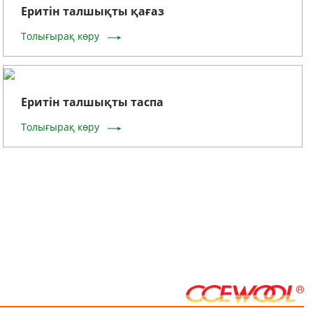
Еритін талшықты қағаз
Толығырақ көру
Еритін талшықты таспа
Толығырақ көру