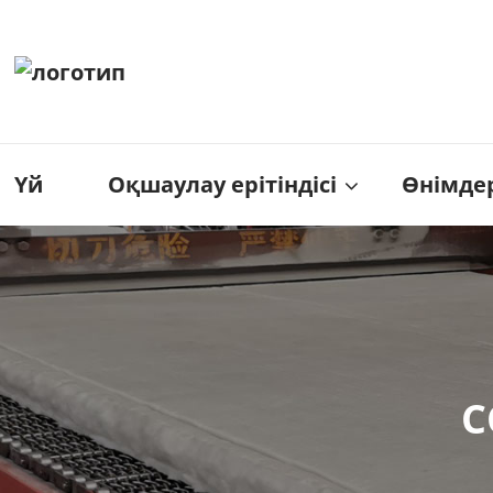
Үй
Оқшаулау ерітіндісі
Өнімде
C