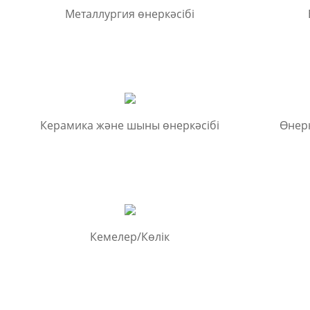
Металлургия өнеркәсібі
Керамика және шыны өнеркәсібі
Өнерк
Кемелер/Көлік