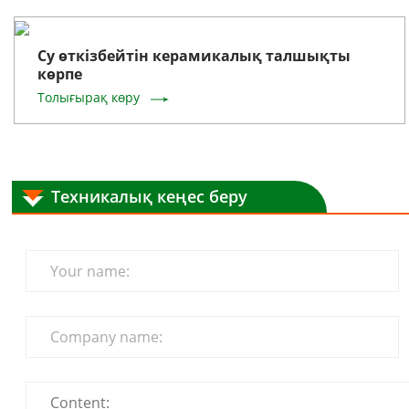
Су өткізбейтін керамикалық талшықты
көрпе
Толығырақ көру
Техникалық кеңес беру