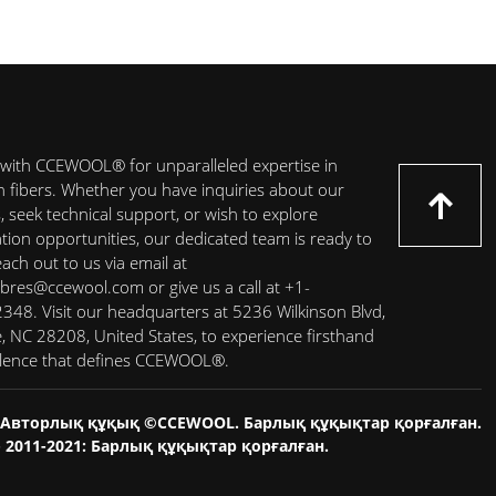
with CCEWOOL® for unparalleled expertise in
on fibers. Whether you have inquiries about our
 seek technical support, or wish to explore
ation opportunities, our dedicated team is ready to
each out to us via email at
ibres@ccewool.com or give us a call at +1-
48. Visit our headquarters at 5236 Wilkinson Blvd,
e, NC 28208, United States, to experience firsthand
llence that defines CCEWOOL®.
Авторлық құқық ©CCEWOOL. Барлық құқықтар қорғалған.
 2011-2021: Барлық құқықтар қорғалған.