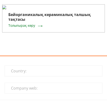
Бейорганикалық керамикалық талшық
тақтасы
Толығырақ көру