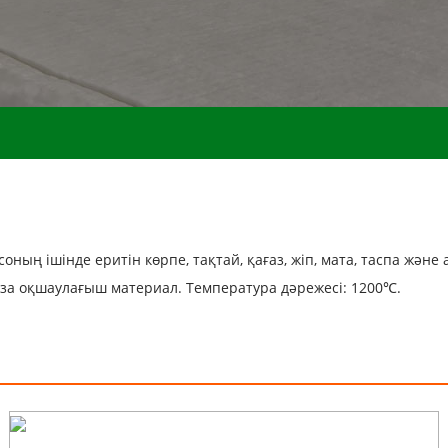
ның ішінде еритін көрпе, тақтай, қағаз, жіп, мата, таспа және
қ таза оқшаулағыш материал. Температура дәрежесі: 1200℃.