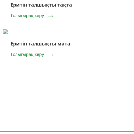
Еритін талшықты тақта
Толығырақ көру
Еритін талшықты мата
Толығырақ көру