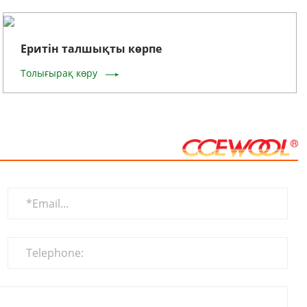
Еритін талшықты көрпе
Толығырақ көру