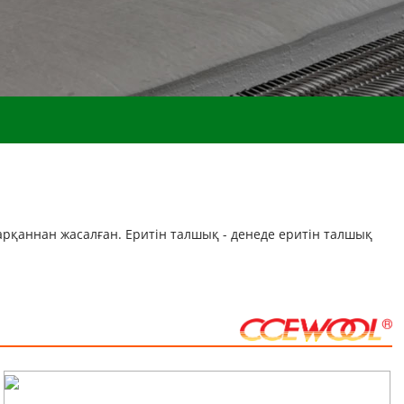
 арқаннан жасалған. Еритін талшық - денеде еритін талшық