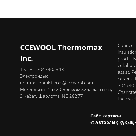
CCEWOOL Thermomax
Connect 
insulati
Inc.
products,
collabor
Тел: +1-7047402348
assist. R
Электрондық
ceramicf
пошта:
ceramicfibres@ccewool.com
70474023
Мекенжайы: 15720 Брикхэм Хилл даңғылы,
Charlott
3-қабат, Шарлотта, NC 28277
the exce
Сайт картасы
© Авторлық құқық -