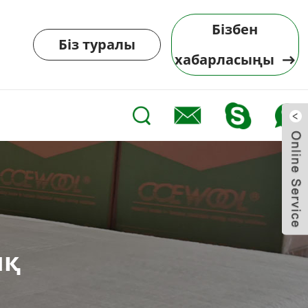
Бізбен
Біз туралы
хабарласыңы
ық