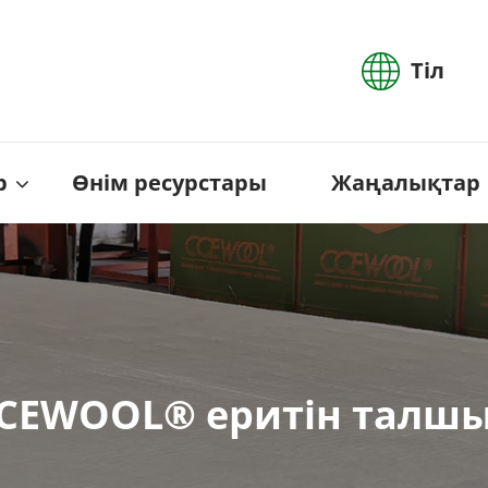
Тіл
р
Өнім ресурстары
Жаңалықтар
CEWOOL® еритін талш