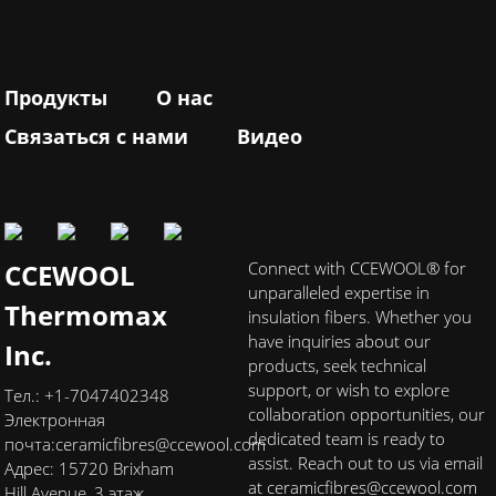
Продукты
О нас
Связаться с нами
Видео
CCEWOOL
Connect with CCEWOOL® for
unparalleled expertise in
Thermomax
insulation fibers. Whether you
have inquiries about our
Inc.
products, seek technical
support, or wish to explore
Тел.: +1-7047402348
collaboration opportunities, our
Электронная
dedicated team is ready to
почта:
ceramicfibres@ccewool.com
assist. Reach out to us via email
Адрес: 15720 Brixham
at ceramicfibres@ccewool.com
Hill Avenue, 3 этаж,