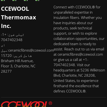
CCEWOOL
Connect with CCEWOOL® for
unparalleled expertise in
Thermomax
insulation fibers. Whether you
have inquiries about our
Inc.
products, seek technical
support, or wish to explore
ٹیلی فون: +1-
collaboration opportunities, our
7047402348
dedicated team is ready to
ای
assist. Reach out to us via email
ceramicfibres@ccewool.com
میل:
at ceramicfibres@ccewool.com
شامل کریں: 15720
or give us a call at +1-
Brixham Hill Avenue,
7047402348. Visit our
Floor 3, Charlotte, NC
headquarters at 5236 Wilkinson
28277
Blvd, Charlotte, NC 28208,
United States, to experience
firsthand the excellence that
defines CCEWOOL®.