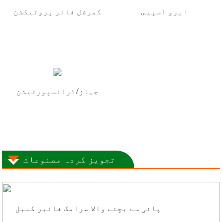
ایرو اسپیس
کمرشل فائر پروٹیکشن
جہاز/ٹرانسپورٹیشن
تجویز کردہ مصنوعات
پانی سے بچنے والا سرامک فائبر کمبل