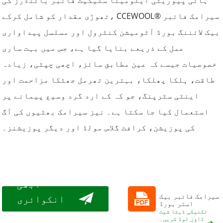
ہائی پیوریٹی ایلومینا سلیکیٹ فائبر بائنڈرز کی
تھوڑی مقدار کو شامل کرکے، CCEWOOL® سیرامک ​​فائبر
بیک لائننگ بورڈ آٹومیشن کنٹرول اور مسلسل پیداواری
عمل کے ذریعے بنایا گیا ہے، جس میں بہت ساری
خصوصیات جیسے کہ عین مطابق سائز، اچھی چپٹی، زیادہ
طاقت، ہلکا پھلکا، بہترین تھرمل جھٹکا مزاحمت اور
اینٹی سٹرپنگ، جو کہ کے ارد گرد وسیع پیمانے پر
استعمال کیا جا سکتا ہے۔ نیز سیرامک ​​بھٹیوں کی آگ
کی پوزیشن، کرافٹ گلاس مولڈ اور دیگر پوزیشنز۔
ابھی
سیرامک ​​فائبر بیک
انکوائری
استر بورڈ
کریں۔
تکنیکی ڈیٹا شیٹ
ڈاؤن لوڈ کریں۔