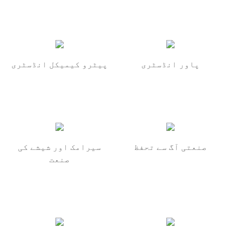
پاور انڈسٹری
پیٹرو کیمیکل انڈسٹری
صنعتی آگ سے تحفظ
سیرامک ​​اور شیشے کی
صنعت