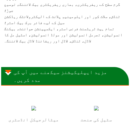
گرم سطح کے ریفریکٹری، بھاری ریفریکٹری بیک لائننگ، توسیع
جوڑ؛
ٹنڈش، سلاٹ کور اور ایلومینیم پلانٹ کے الیکٹرولائٹک ریڈکشن
سیل کے لیے فائر برک بیک استر؛
تمام ہیٹ ٹریٹمنٹ فرنس استر، ایکسپینشن جوائنٹ، بیکنگ
انسولیشن، تھرمل انسولیشن اور مولڈ انسولیشن، اسٹیل مل کا
لاڈل، ٹنڈش، لاڈل اور ریفائنڈ لاڈل بیک لائننگ۔
مزید ایپلیکیشنز سیکھنے میں آپ کی
مدد کریں۔
سٹیل کی صنعت
میٹالرجیکل انڈسٹری