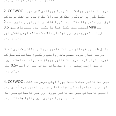
2. CCEWOOL سیرامک ​​فائبر بیک لائننگ بورڈ پروڈکشن لائن میں
مکمل طور پر خودکار خشک کرنے والا نظام ہے، جو خشک ہونے کو
تیز اور مکمل بنا سکتا ہے۔ گہرا خشک ہونا برابر ہے اور اسے 2
گھنٹے میں مکمل کیا جا سکتا ہے۔ مصنوعات میں 0.5MPa سے
زیادہ کمپریسیو اور لچکدار طاقت کے ساتھ اچھی خشکی اور
معیار ہے۔
3. مکمل طور پر خودکار سیرامک ​​فائبر بورڈ پروڈکشن لائنوں کے
ذریعہ تیار کردہ مصنوعات روایتی ویکیوم بنانے کے عمل کے
ذریعہ تیار کردہ سیرامک ​​فائبر بورڈز سے زیادہ مستحکم ہیں۔
ان میں اچھی چپٹی اور درست سائز ہے جس میں خرابی +0.5 ملی
میٹر ہے۔
4. CCEWOOL سیرامک ​​فائبر بیک لائننگ بورڈ اپنی مرضی سے کاٹ
کر اس پر عملدرآمد کیا جا سکتا ہے، اور تعمیر بہت آسان ہے۔
انہیں نامیاتی سیرامک ​​فائبر بورڈ اور غیر نامیاتی سیرامک ​​
فائبر بورڈ دونوں میں بنایا جاسکتا ہے۔