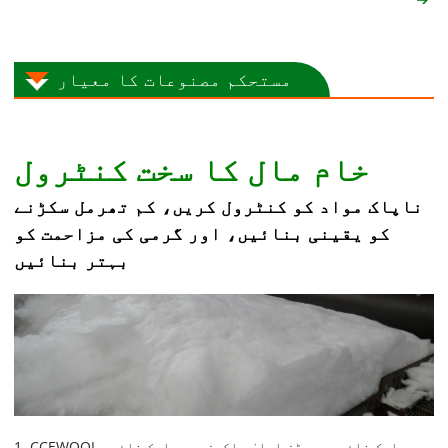
مستحکم مصنوعات کا معیار
خام مال کا سخت کنٹرول
ناپاک مواد کو کنٹرول کریں، کم تھرمل سکڑنے
کو یقینی بنائیں، اور گرمی کی مزاحمت کو
بہتر بنائیں
1. CCEWOOL سیرامک ​​فائبر بورڈز اعلیٰ پاکیزہ سیرامک ​​فائبر