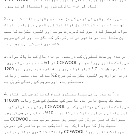
کپاس کو خام مال کے طور پر استعمال کرتے ہیں۔
2. سیرامک ​​ریشوں کی گرمی کی مزاحمت کو یقینی بنانے کے لیے
نجاست کے مواد کو کنٹرول کرنا ایک اہم قدم ہے۔ زیادہ ناپاک
مواد کرسٹل کے دانوں کے کھردرے ہونے اور لکیری سکڑنے کا سبب
بن سکتا ہے، جو فائبر کی کارکردگی کے بگڑنے اور اس کی سروس
لائف میں کمی کی اہم وجہ ہے۔
3. ہر قدم پر سخت کنٹرول کے ذریعے، ہم خام مال کے ناپاک مواد
کو 1% سے کم کر دیتے ہیں۔ CCEWOOL سیرامک ​​فائبر بورڈ جو ہم
تیار کرتے ہیں وہ خالص سفید ہیں، اور 1200 ° C کے گرم سطح کے
درجہ حرارت پر لکیری سکڑنے کی شرح 2% سے کم ہے۔ معیار زیادہ
مستحکم ہے، اور سروس کی زندگی طویل ہے.
4. درآمد شدہ ہائی سپیڈ سینٹری فیوج کے ساتھ جس کی رفتار
11000r/منٹ تک پہنچ جاتی ہے، فائبر کی تشکیل کی شرح زیادہ
ہوتی ہے۔ تیار کردہ CCEWOOL سیرامک ​​فائبر کی موٹائی یکساں
اور یکساں ہے، اور سلیگ بال کا مواد 10% سے کم ہے، جس کی وجہ
سے CCEWOOL سیرامک ​​فائبر بورڈز کی چپٹی پن بہتر ہوتی ہے۔
سلیگ بال کا مواد ایک اہم انڈیکس ہے جو فائبر کی تھرمل
چالکتا کا تعین کرتا ہے، اور CCEWOOL سیرامک ​​فائبر بورڈ