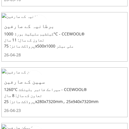
برطانیہ کے صارفین
کیلشیم سلیکیٹ بورڈ 1000°C - CCEWOOL®
تعاون کے سال: 11 سال
پروڈکٹ سائز: 75x500x1000 ملی میٹر
26-04-28
سپین کے صارفین
1260°C سیرامک ​​فائبر بلینکٹ - CCEWOOL®
تعاون کے سال: 8 سال
پروڈکٹ سائز: 25x280x7320mm، 25x940x7320mm
26-04-23