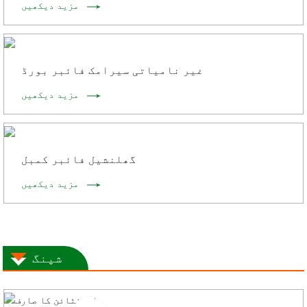
مزید دیکھیں
غیر نامیاتی سیرامک ​​فائبر بورڈ
مزید دیکھیں
گھلنشیل فائبر کمبل
مزید دیکھیں
شپنگ