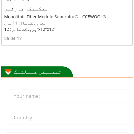
میکسیکن صارفین
Monolithic Fiber Module Superbloc® - CCEWOOL®
تعاون کے سال: 11 سال
پروڈکٹ سائز: 12"x12"x12"
26-04-17
ٹیکنیکل کنسلٹنگ