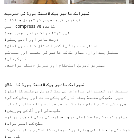
سیرامک ​​فائبر بیک لائننگ بورڈ کی خصوصیت:
کم گرمی کی صلاحیت، کم تھرمل چالکتا؛
اعلی compressive طاقت؛
غیر ٹوٹنے والا مواد، اچھی لچک؛
درست سائز اور اچھی چپٹی؛
آسانی سے مولڈ یا کٹ، انسٹال کرنے میں آسان؛
مسلسل پیداوار، یہاں تک کہ فائبر کی تقسیم اور مستحکم
کارکردگی؛
بہترین تھرمل استحکام اور تھرمل جھٹکا مزاحمت۔
سیرامک ​​فائبر بیک لائننگ بورڈ کا اطلاق:
سیمنٹ اور تعمیراتی مواد: فرنس بیک تھرمل موصلیت کا استر؛
سیرامکس کی صنعت: بھٹہ کار کی ہلکی ساخت اور بھٹی کے گرم
چہرے کی استر، تمام بھٹے کے درجہ حرارت والے علاقوں کے لیے
علیحدگی اور آگ کی پوزیشن؛
پیٹرو کیمیکل صنعت: اعلی درجہ حرارت کی بھٹی کے طور پر گرم
سطح کے استر مواد؛
شیشے کی صنعت: فرنس چولہا بیک موصلیت کا استر، برنر بلاکس کے
طور پر؛