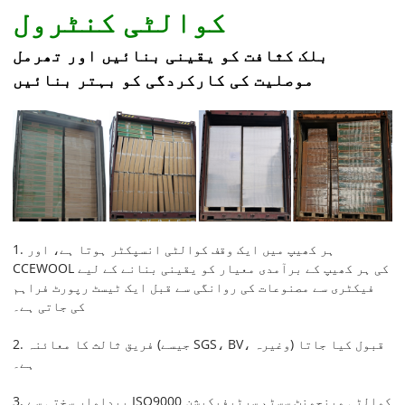
کوالٹی کنٹرول
بلک کثافت کو یقینی بنائیں اور تھرمل
موصلیت کی کارکردگی کو بہتر بنائیں
1. ہر کھیپ میں ایک وقف کوالٹی انسپکٹر ہوتا ہے، اور
CCEWOOL کی ہر کھیپ کے برآمدی معیار کو یقینی بنانے کے لیے
فیکٹری سے مصنوعات کی روانگی سے قبل ایک ٹیسٹ رپورٹ فراہم
کی جاتی ہے۔
2. فریق ثالث کا معائنہ (جیسے SGS، BV، وغیرہ) قبول کیا جاتا
ہے۔
3. پیداوار سختی سے ISO9000 کوالٹی مینجمنٹ سسٹم سرٹیفیکیشن