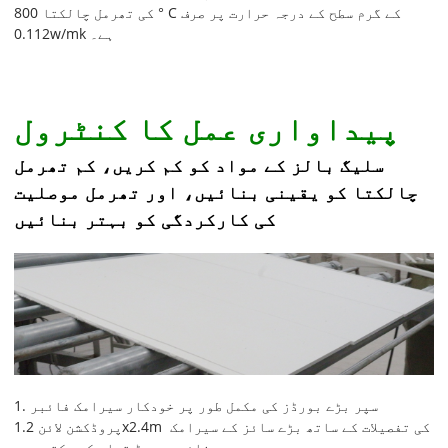
کی تھرمل چالکتا 800 ° C کے گرم سطح کے درجہ حرارت پر صرف
0.112w/mk ہے۔
پیداواری عمل کا کنٹرول
سلیگ بالز کے مواد کو کم کریں، کم تھرمل
چالکتا کو یقینی بنائیں، اور تھرمل موصلیت
کی کارکردگی کو بہتر بنائیں
1. سپر بڑے بورڈز کی مکمل طور پر خودکار سیرامک ​​فائبر
پروڈکشن لائن 1.2x2.4m کی تفصیلات کے ساتھ بڑے سائز کے سیرامک ​​
فائبر بورڈ تیار کر سکتی ہے۔