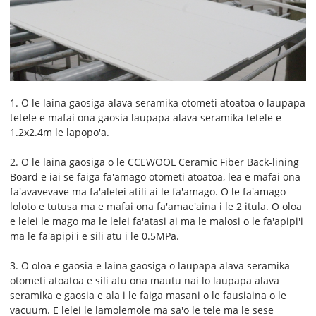
1. O le laina gaosiga alava seramika otometi atoatoa o laupapa
tetele e mafai ona gaosia laupapa alava seramika tetele e
1.2x2.4m le lapopo'a.
2. O le laina gaosiga o le CCEWOOL Ceramic Fiber Back-lining
Board e iai se faiga fa'amago otometi atoatoa, lea e mafai ona
fa'avavevave ma fa'alelei atili ai le fa'amago. O le fa'amago
loloto e tutusa ma e mafai ona fa'amae'aina i le 2 itula. O oloa
e lelei le mago ma le lelei fa'atasi ai ma le malosi o le fa'apipi'i
ma le fa'apipi'i e sili atu i le 0.5MPa.
3. O oloa e gaosia e laina gaosiga o laupapa alava seramika
otometi atoatoa e sili atu ona mautu nai lo laupapa alava
seramika e gaosia e ala i le faiga masani o le fausiaina o le
vacuum. E lelei le lamolemole ma sa'o le tele ma le sese