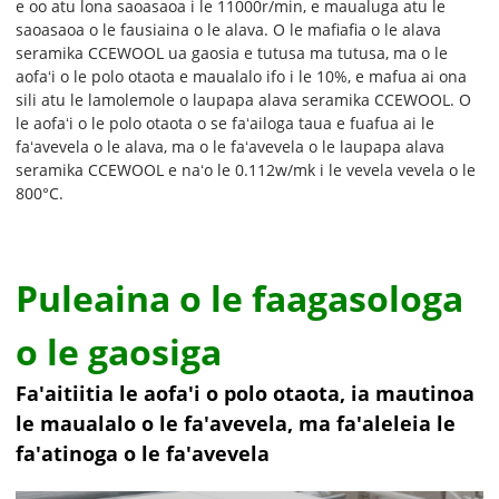
e oo atu lona saoasaoa i le 11000r/min, e maualuga atu le
saoasaoa o le fausiaina o le alava. O le mafiafia o le alava
seramika CCEWOOL ua gaosia e tutusa ma tutusa, ma o le
aofaʻi o le polo otaota e maualalo ifo i le 10%, e mafua ai ona
sili atu le lamolemole o laupapa alava seramika CCEWOOL. O
le aofaʻi o le polo otaota o se faʻailoga taua e fuafua ai le
faʻavevela o le alava, ma o le faʻavevela o le laupapa alava
seramika CCEWOOL e naʻo le 0.112w/mk i le vevela vevela o le
800°C.
Puleaina o le faagasologa
o le gaosiga
Fa'aitiitia le aofa'i o polo otaota, ia mautinoa
le maualalo o le fa'avevela, ma fa'aleleia le
fa'atinoga o le fa'avevela