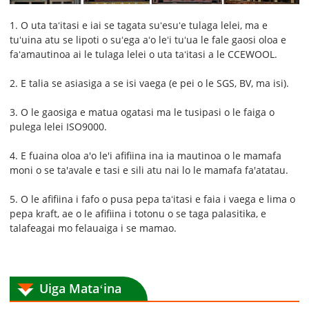
1. O uta taʻitasi e iai se tagata suʻesuʻe tulaga lelei, ma e
tuʻuina atu se lipoti o suʻega aʻo leʻi tuʻua le fale gaosi oloa e
faʻamautinoa ai le tulaga lelei o uta taʻitasi a le CCEWOOL.
2. E talia se asiasiga a se isi vaega (e pei o le SGS, BV, ma isi).
3. O le gaosiga e matua ogatasi ma le tusipasi o le faiga o
pulega lelei ISO9000.
4. E fuaina oloa a'o le'i afifiina ina ia mautinoa o le mamafa
moni o se ta'avale e tasi e sili atu nai lo le mamafa fa'atatau.
5. O le afifiina i fafo o pusa pepa taʻitasi e faia i vaega e lima o
pepa kraft, ae o le afifiina i totonu o se taga palasitika, e
talafeagai mo felauaiga i se mamao.
Uiga Mataʻina