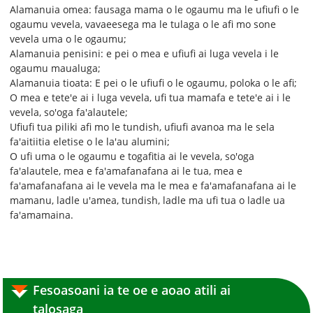
Alamanuia omea: fausaga mama o le ogaumu ma le ufiufi o le
ogaumu vevela, vavaeesega ma le tulaga o le afi mo sone
vevela uma o le ogaumu;
Alamanuia penisini: e pei o mea e ufiufi ai luga vevela i le
ogaumu maualuga;
Alamanuia tioata: E pei o le ufiufi o le ogaumu, poloka o le afi;
O mea e tete'e ai i luga vevela, ufi tua mamafa e tete'e ai i le
vevela, so'oga fa'alautele;
Ufiufi tua piliki afi mo le tundish, ufiufi avanoa ma le sela
fa'aitiitia eletise o le la'au alumini;
O ufi uma o le ogaumu e togafitia ai le vevela, so'oga
fa'alautele, mea e fa'amafanafana ai le tua, mea e
fa'amafanafana ai le vevela ma le mea e fa'amafanafana ai le
mamanu, ladle u'amea, tundish, ladle ma ufi tua o ladle ua
fa'amamaina.
Fesoasoani ia te oe e aoao atili ai
talosaga