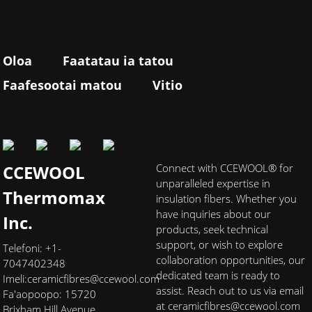
Oloa
Faatatau ia tatou
Faafesootai matou
Vitio
CCEWOOL
Connect with CCEWOOL® for
unparalleled expertise in
Thermomax
insulation fibers. Whether you
have inquiries about our
Inc.
products, seek technical
support, or wish to explore
Telefoni: +1-
collaboration opportunities, our
7047402348
dedicated team is ready to
Imeli:
ceramicfibres@ccewool.com
assist. Reach out to us via email
Fa'aopoopo: 15720
at ceramicfibres@ccewool.com
Brixham Hill Avenue,