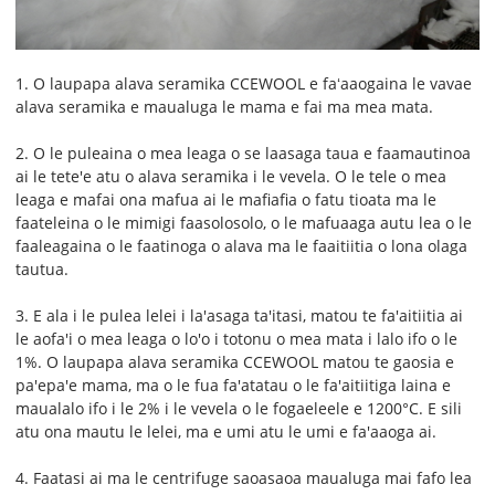
1. O laupapa alava seramika CCEWOOL e faʻaaogaina le vavae
alava seramika e maualuga le mama e fai ma mea mata.
2. O le puleaina o mea leaga o se laasaga taua e faamautinoa
ai le tete'e atu o alava seramika i le vevela. O le tele o mea
leaga e mafai ona mafua ai le mafiafia o fatu tioata ma le
faateleina o le mimigi faasolosolo, o le mafuaaga autu lea o le
faaleagaina o le faatinoga o alava ma le faaitiitia o lona olaga
tautua.
3. E ala i le pulea lelei i la'asaga ta'itasi, matou te fa'aitiitia ai
le aofa'i o mea leaga o lo'o i totonu o mea mata i lalo ifo o le
1%. O laupapa alava seramika CCEWOOL matou te gaosia e
pa'epa'e mama, ma o le fua fa'atatau o le fa'aitiitiga laina e
maualalo ifo i le 2% i le vevela o le fogaeleele e 1200°C. E sili
atu ona mautu le lelei, ma e umi atu le umi e fa'aaoga ai.
4. Faatasi ai ma le centrifuge saoasaoa maualuga mai fafo lea