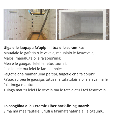
Uiga o le laupapa fa'apipi'i i tua o le seramika:
Maualalo le gafatia o le vevela, maualalo le fa'avevela;
Malosi maualuga o le fa'apipi'iina;
Mea e le gaugau, lelei le fetuutuuna'i;
Sa'o le tele ma lelei le lamolemole;
Faigofie ona mamanuina pe tipi, faigofie ona faʻapipiʻi;
Fa'aauau pea le gaosiga, tutusa le tufatufaina o le alava ma le
fa'atinoga mautu;
Tulaga mautu lelei i le vevela ma le tete'e atu i te'i fa'avevela.
Fa'aaogāina o le Ceramic Fiber back-lining Board:
Sima ma mea faufale: ufiufi e fa'amafanafana ai le ogaumu;