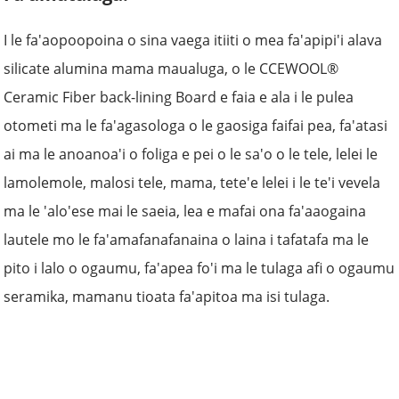
I le fa'aopoopoina o sina vaega itiiti o mea fa'apipi'i alava
silicate alumina mama maualuga, o le CCEWOOL®
Ceramic Fiber back-lining Board e faia e ala i le pulea
otometi ma le fa'agasologa o le gaosiga faifai pea, fa'atasi
ai ma le anoanoa'i o foliga e pei o le sa'o o le tele, lelei le
lamolemole, malosi tele, mama, tete'e lelei i le te'i vevela
ma le 'alo'ese mai le saeia, lea e mafai ona fa'aaogaina
lautele mo le fa'amafanafanaina o laina i tafatafa ma le
pito i lalo o ogaumu, fa'apea fo'i ma le tulaga afi o ogaumu
seramika, mamanu tioata fa'apitoa ma isi tulaga.