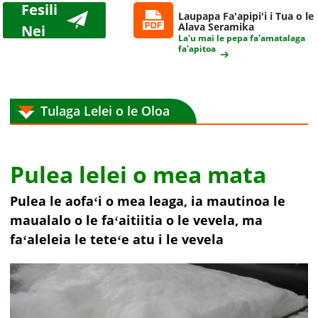
Fesili
Laupapa Fa'apipi'i i Tua o le
Alava Seramika
Nei
La'u mai le pepa fa'amatalaga
fa'apitoa
Tulaga Lelei o le Oloa
Pulea lelei o mea mata
Pulea le aofaʻi o mea leaga, ia mautinoa le
maualalo o le faʻaitiitia o le vevela, ma
faʻaleleia le teteʻe atu i le vevela