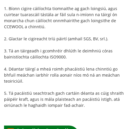
1. Bíonn cigire cáilíochta tiomnaithe ag gach loingsiú, agus
cuirtear tuarascáil tástála ar fáil sula n-imíonn na táirgí ón
monarcha chun cáilíocht onnmhairithe gach loingsithe de
CCEWOOL a chinntiú.
2. Glactar le cigireacht tríú páirtí (amhail SGS, BV, srl.).
3. Tá an táirgeadh i gcomhréir dhlúth le deimhniú córas
bainistíochta cáilíochta ISO9000.
4. Déantar táirgí a mheá roimh phacáistiú lena chinntiú go
bhfuil meáchan iarbhír rolla aonair níos mó ná an meáchan
teoiriciúil.
5. Tá pacáistiú seachtrach gach cartáin déanta as cúig shraith
páipéir kraft, agus is mála plaisteach an pacáistiú istigh, atá
oiriúnach le haghaidh iompair fad-achair.