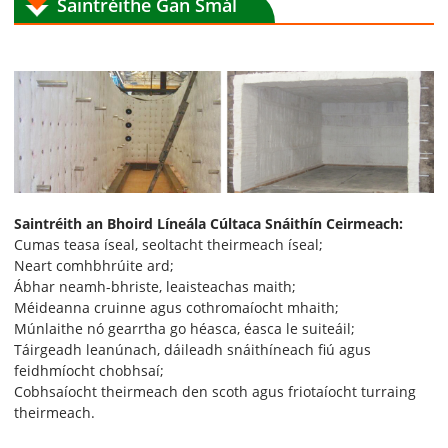
Saintréithe Gan Smál
Saintréith an Bhoird Líneála Cúltaca Snáithín Ceirmeach:
Cumas teasa íseal, seoltacht theirmeach íseal;
Neart comhbhrúite ard;
Ábhar neamh-bhriste, leaisteachas maith;
Méideanna cruinne agus cothromaíocht mhaith;
Múnlaithe nó gearrtha go héasca, éasca le suiteáil;
Táirgeadh leanúnach, dáileadh snáithíneach fiú agus
feidhmíocht chobhsaí;
Cobhsaíocht theirmeach den scoth agus friotaíocht turraing
theirmeach.