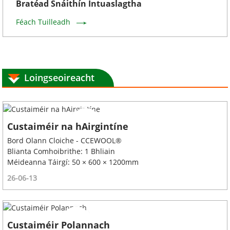
Bratéad Snáithín Intuaslagtha
Féach Tuilleadh
Loingseoireacht
Custaiméir na hAirgintíne
Bord Olann Cloiche - CCEWOOL®
Blianta Comhoibrithe: 1 Bhliain
Méideanna Táirgí: 50 × 600 × 1200mm
26-06-13
Custaiméir Polannach