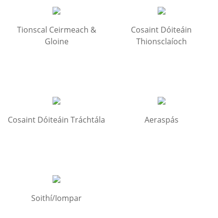
Tionscal Ceirmeach &
Cosaint Dóiteáin
Gloine
Thionsclaíoch
Cosaint Dóiteáin Tráchtála
Aeraspás
Soithí/Iompar