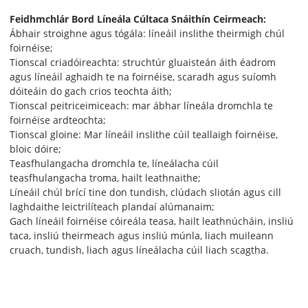
Feidhmchlár Bord Líneála Cúltaca Snáithín Ceirmeach:
Ábhair stroighne agus tógála: líneáil inslithe theirmigh chúl
foirnéise;
Tionscal criadóireachta: struchtúr gluaisteán áith éadrom
agus líneáil aghaidh te na foirnéise, scaradh agus suíomh
dóiteáin do gach crios teochta áith;
Tionscal peitriceimiceach: mar ábhar líneála dromchla te
foirnéise ardteochta;
Tionscal gloine: Mar líneáil inslithe cúil teallaigh foirnéise,
bloic dóire;
Teasfhulangacha dromchla te, líneálacha cúil
teasfhulangacha troma, hailt leathnaithe;
Líneáil chúl brící tine don tundish, clúdach sliotán agus cill
laghdaithe leictrilíteach plandaí alúmanaim;
Gach líneáil foirnéise cóireála teasa, hailt leathnúcháin, insliú
taca, insliú theirmeach agus insliú múnla, liach muileann
cruach, tundish, liach agus líneálacha cúil liach scagtha.