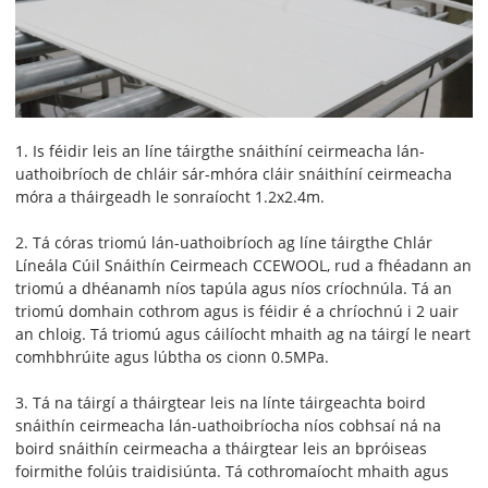
1. Is féidir leis an líne táirgthe snáithíní ceirmeacha lán-
uathoibríoch de chláir sár-mhóra cláir snáithíní ceirmeacha
móra a tháirgeadh le sonraíocht 1.2x2.4m.
2. Tá córas triomú lán-uathoibríoch ag líne táirgthe Chlár
Líneála Cúil Snáithín Ceirmeach CCEWOOL, rud a fhéadann an
triomú a dhéanamh níos tapúla agus níos críochnúla. Tá an
triomú domhain cothrom agus is féidir é a chríochnú i 2 uair
an chloig. Tá triomú agus cáilíocht mhaith ag na táirgí le neart
comhbhrúite agus lúbtha os cionn 0.5MPa.
3. Tá na táirgí a tháirgtear leis na línte táirgeachta boird
snáithín ceirmeacha lán-uathoibríocha níos cobhsaí ná na
boird snáithín ceirmeacha a tháirgtear leis an bpróiseas
foirmithe folúis traidisiúnta. Tá cothromaíocht mhaith agus