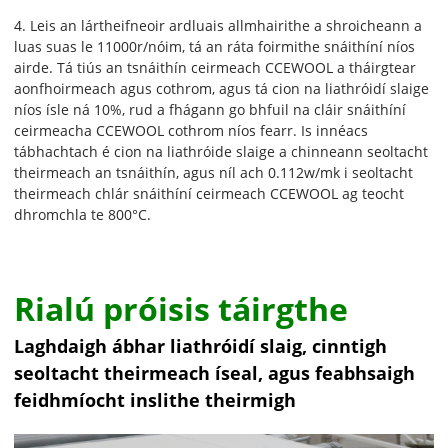
4. Leis an lártheifneoir ardluais allmhairithe a shroicheann a
luas suas le 11000r/nóim, tá an ráta foirmithe snáithíní níos
airde. Tá tiús an tsnáithín ceirmeach CCEWOOL a tháirgtear
aonfhoirmeach agus cothrom, agus tá cion na liathróidí slaige
níos ísle ná 10%, rud a fhágann go bhfuil na cláir snáithíní
ceirmeacha CCEWOOL cothrom níos fearr. Is innéacs
tábhachtach é cion na liathróide slaige a chinneann seoltacht
theirmeach an tsnáithín, agus níl ach 0.112w/mk i seoltacht
theirmeach chlár snáithíní ceirmeach CCEWOOL ag teocht
dhromchla te 800°C.
Rialú próisis táirgthe
Laghdaigh ábhar liathróidí slaig, cinntigh
seoltacht theirmeach íseal, agus feabhsaigh
feidhmíocht inslithe theirmigh