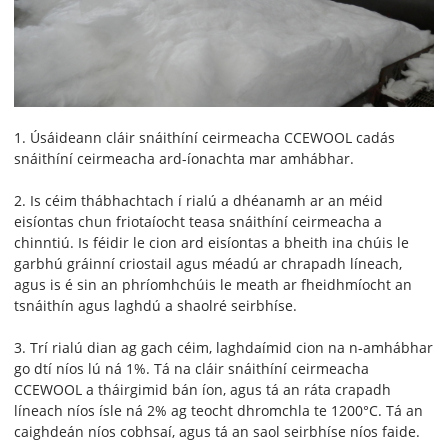
1. Úsáideann cláir snáithíní ceirmeacha CCEWOOL cadás
snáithíní ceirmeacha ard-íonachta mar amhábhar.
2. Is céim thábhachtach í rialú a dhéanamh ar an méid
eisíontas chun friotaíocht teasa snáithíní ceirmeacha a
chinntiú. Is féidir le cion ard eisíontas a bheith ina chúis le
garbhú gráinní criostail agus méadú ar chrapadh líneach,
agus is é sin an phríomhchúis le meath ar fheidhmíocht an
tsnáithín agus laghdú a shaolré seirbhíse.
3. Trí rialú dian ag gach céim, laghdaímid cion na n-amhábhar
go dtí níos lú ná 1%. Tá na cláir snáithíní ceirmeacha
CCEWOOL a tháirgimid bán íon, agus tá an ráta crapadh
líneach níos ísle ná 2% ag teocht dhromchla te 1200°C. Tá an
caighdeán níos cobhsaí, agus tá an saol seirbhíse níos faide.