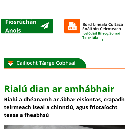
Fiosrúchán
Bord Líneála Cúltaca
Snáithín Ceirmeach
Anois
Íoslódáil Bileog Sonraí
Teicniúla
Cáilíocht Táirge Cobhsaí
Rialú dian ar amhábhair
Rialú a dhéanamh ar ábhar eisíontas, crapadh
teirmeach íseal a chinntiú, agus friotaíocht
teasa a fheabhsú