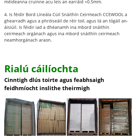
méideanna cruinne acu leis an earráid +0.5mm.
4. Is féidir Bord Líneála Cúil Snáithín Ceirmeach CCEWOOL a
ghearradh agus a phróiseáil de réir toil, agus tá an tógáil an-
áisiúil. Is féidir iad a dhéanamh ina mbord snáithín
ceirmeach orgánach agus ina mbord snáithín ceirmeach
neamhorgánach araon.
Rialú cáilíochta
Cinntigh dlús toirte agus feabhsaigh
feidhmíocht inslithe theirmigh