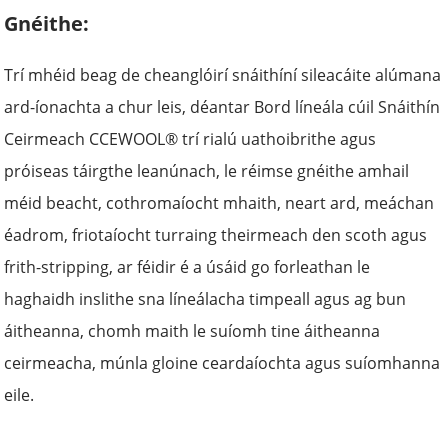
Gnéithe:
Trí mhéid beag de cheanglóirí snáithíní sileacáite alúmana
ard-íonachta a chur leis, déantar Bord líneála cúil Snáithín
Ceirmeach CCEWOOL® trí rialú uathoibrithe agus
próiseas táirgthe leanúnach, le réimse gnéithe amhail
méid beacht, cothromaíocht mhaith, neart ard, meáchan
éadrom, friotaíocht turraing theirmeach den scoth agus
frith-stripping, ar féidir é a úsáid go forleathan le
haghaidh inslithe sna líneálacha timpeall agus ag bun
áitheanna, chomh maith le suíomh tine áitheanna
ceirmeacha, múnla gloine ceardaíochta agus suíomhanna
eile.