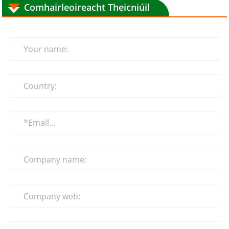
Comhairleoireacht Theicniúil