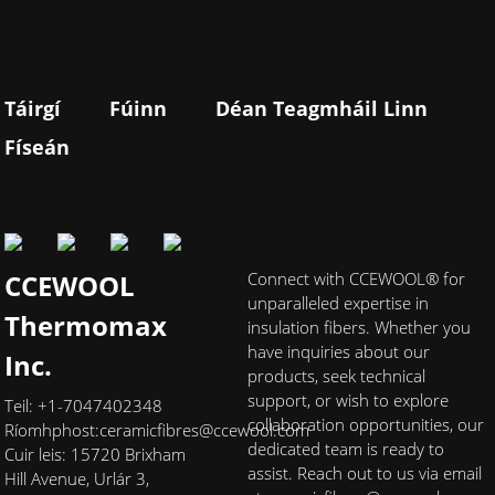
Táirgí
Fúinn
Déan Teagmháil Linn
Físeán
CCEWOOL
Connect with CCEWOOL® for
unparalleled expertise in
Thermomax
insulation fibers. Whether you
have inquiries about our
Inc.
products, seek technical
support, or wish to explore
Teil: +1-7047402348
collaboration opportunities, our
Ríomhphost:
ceramicfibres@ccewool.com
dedicated team is ready to
Cuir leis: 15720 Brixham
assist. Reach out to us via email
Hill Avenue, Urlár 3,