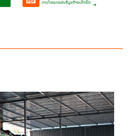
ດາວໂຫລດແຜ່ນຂໍ້ມູນດ້ານເຕັກນິກ