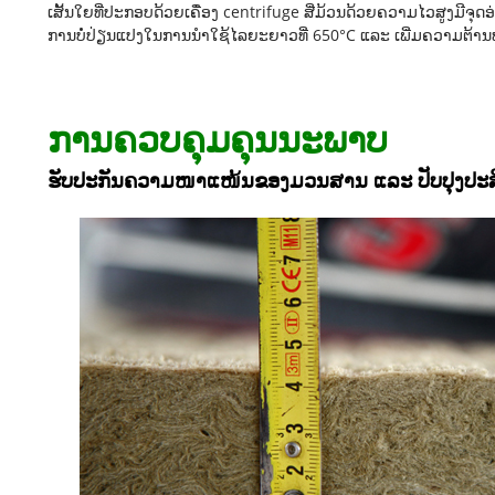
ເສັ້ນໃຍທີ່ປະກອບດ້ວຍເຄື່ອງ centrifuge ສີ່ມ້ວນດ້ວຍຄວາມໄວສູງມີຈຸດ
ການບໍ່ປ່ຽນແປງໃນການນຳໃຊ້ໄລຍະຍາວທີ່ 650°C ແລະ ເພີ່ມຄວາມຕ້ານທ
ການຄວບຄຸມຄຸນນະພາບ
ຮັບປະກັນຄວາມໜາແໜ້ນຂອງມວນສານ ແລະ ປັບປຸງປະສ