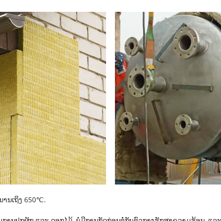
າວນານເຖິງ 650℃.
ລັບການປູກຜັກ ແລະ ດອກໄມ້, ບໍ່ມີການກັດກ່ອນຕໍ່ກັບຕົວກາງຮັກສາຄວາມຮ້ອນ, ແລະ 