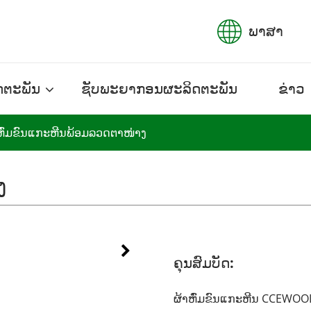
ພາສາ
ດຕະພັນ
ຊັບພະຍາກອນຜະລິດຕະພັນ
ຂ່າວ
ຫົ່ມຂົນແກະຫີນພ້ອມລວດຕາໜ່າງ
ງ
ຄຸນສົມບັດ:
ຜ້າຫົ່ມຂົນແກະຫີນ CCEWOOL