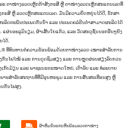
ລະ ຕາໜ່າງລວດເຫຼັກກ້າສັງກະສີ ຫຼື ຕາໜ່າງລວດເຫຼັກສະແຕນເລດທີ່
ັງກະສີ ຫຼື ລວດເຫຼັກສະແຕນເລດ. ມັນມີຄວາມຍືດຫຍຸ່ນໄດ້ດີ, ຮັກສາ
. ຜະລິດຕະພັນປະເພດກັນນ້ຳ ແລະ ປະເພດຄລໍຣີນຕ່ຳສາມາດຜະລິດໄດ້
ແຜ່ນອະລູມິນຽມ, ຜ້າເສັ້ນໃຍແກ້ວ, ແລະ ວັດສະດຸຊັ້ນນອກອື່ນໆຍັງ
ນໄດ້.
L® ທີ່ທົນທານຕໍ່ຄວາມຮ້ອນພ້ອມດ້ວຍຕາໜ່າງລວດ ເໝາະສຳລັບການ
ງກັນໄຟໄໝ້ ແລະ ການດູດຊຶມສຽງ ແລະ ການຫຼຸດຜ່ອນສຽງລົບກວນ
ັງເກັບມ້ຽນ ແລະ ພາຊະນະຂະໜາດໃຫຍ່, ເຕົາອົບ ແລະ ທໍ່ລະບາຍ
ະສຳລັບສະຖານທີ່ທີ່ມີອຸນຫະພູມ ແລະ ການສັ່ນສະເທືອນສູງ ຫຼື
ນກັນໄຟສູງ.
ຜ້າຫົ່ມຂົນແກະຫີນພ້ອມລວດຕາໜ່າງ