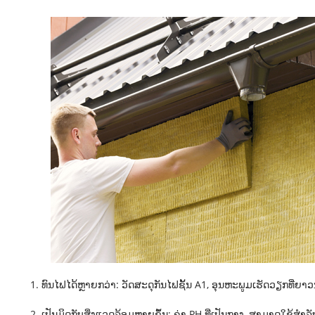
1. ທົນໄຟໄດ້ຫຼາຍກວ່າ: ວັດສະດຸກັນໄຟຊັ້ນ A1, ອຸນຫະພູມເຮັດວຽກທີ່ຍ
2. ເປັນມິດກັບສິ່ງແວດລ້ອມຫຼາຍຂຶ້ນ: ຄ່າ PH ທີ່ເປັນກາງ, ສາມາດໃຊ້ສຳ