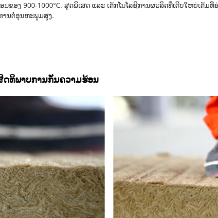
ອ່ອນຂອງ 900-1000°C. ສູດພິເສດ ແລະ ເຕັກໂນໂລຊີການຜະລິດທີ່ເຕີບໃຫຍ່ເຕັມທີ່ຊ
ານຕໍ່ອຸນຫະພູມສູງ.
ິດທິພາບການກັນຄວາມຮ້ອນ