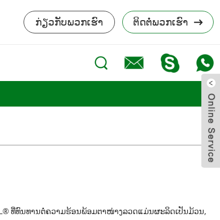
ກ່ຽວກັບພວກເຮົາ
ຕິດຕໍ່ພວກເຮົາ
® ທີ່ທົນທານຕໍ່ຄວາມຮ້ອນພ້ອມຕາໜ່າງລວດແມ່ນຜະລິດເປັນມ້ວນ,