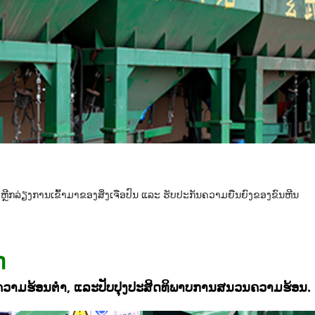
ື່ອຫຼີກລ່ຽງການເຂົ້າມາຂອງສິ່ງເຈືອປົນ ແລະ ຮັບປະກັນຄວາມຍືນຍົງຂອງຂົນຫີນ
ດ
ຄວາມຮ້ອນຕໍ່າ, ແລະປັບປຸງປະສິດທິພາບການສນວນຄວາມຮ້ອນ.