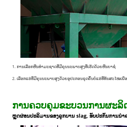
1. ການເລືອກຫີນທຳມະຊາດທີ່ມີຄຸນນະພາບສູງທີ່ເຮັດດ້ວຍຫີນບາຊໍ
2. ເລືອກແຮ່ທີ່ມີຄຸນນະພາບສູງດ້ວຍອຸປະກອນຂຸດຄົ້ນບໍ່ແຮ່ທີ່ທັນສະໄໝເພ
ການຄວບຄຸມຂະບວນການຜະລິ
ຫຼຸດຜ່ອນປະລິມານຂອງລູກບານ slag, ຮັບປະກັນການນຳ