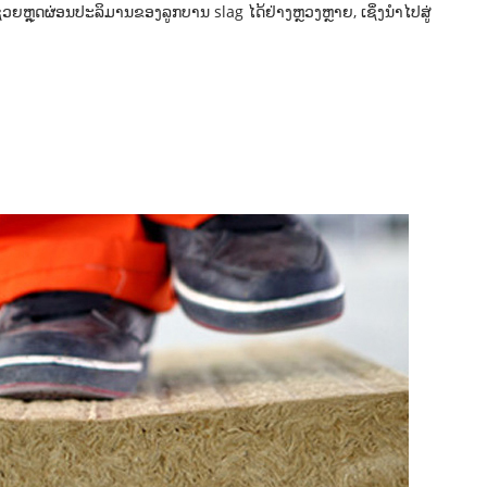
່ວຍຫຼຸດຜ່ອນປະລິມານຂອງລູກບານ slag ໄດ້ຢ່າງຫຼວງຫຼາຍ, ເຊິ່ງນຳໄປສູ່