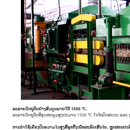
ລະລາຍວັດຖຸດິບຢ່າງສົມບູນພາຍໃຕ້ 1500 ℃.
ລະລາຍວັດຖຸດິບທີ່ອຸນຫະພູມສູງປະມານ 1500 ℃ ໃນໂຖປັດສະວະ ແລະ ຫ
ການນໍາໃຊ້ເຄື່ອງປັ່ນຄວາມໄວສູງສີ່ລູກກິ້ງເພື່ອຜະລິດເສັ້ນໄຍ, ຫຼຸດຜ່ອນ