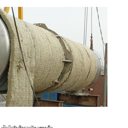
ເປັນມິດກັບສິ່ງແວດລ້ອມຫຼາຍຂຶ້ນ.