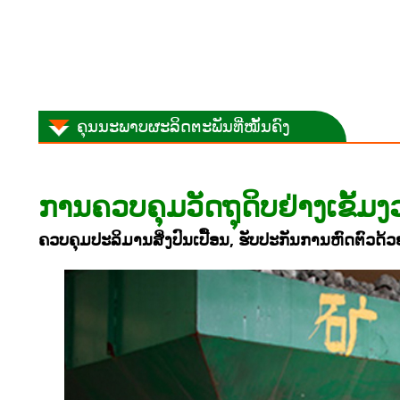
ຄຸນນະພາບຜະລິດຕະພັນທີ່ໝັ້ນຄົງ
ການຄວບຄຸມວັດຖຸດິບຢ່າງເຂັ້ມງ
ຄວບຄຸມປະລິມານສິ່ງປົນເປື້ອນ, ຮັບປະກັນການຫົດຕົວດ