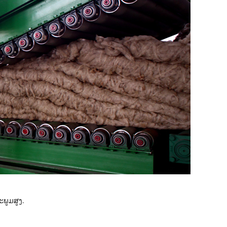
ພູມສູງ.