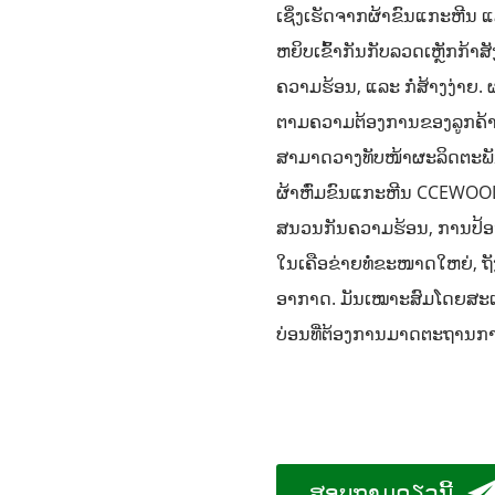
ເຊິ່ງເຮັດຈາກຜ້າຂົນແກະຫີນ ແ
ຫຍິບເຂົ້າກັນກັບລວດເຫຼັກກ້າສ
ຄວາມຮ້ອນ, ແລະ ກໍ່ສ້າງງ່າຍ
ຕາມຄວາມຕ້ອງການຂອງລູກຄ້າ. 
ສາມາດວາງທັບໜ້າຜະລິດຕະພັ
ຜ້າຫົ່ມຂົນແກະຫີນ CCEWOO
ສນວນກັນຄວາມຮ້ອນ, ການປ້ອ
ໃນເຄືອຂ່າຍທໍ່ຂະໜາດໃຫຍ່, ຖ
ອາກາດ. ມັນເໝາະສົມໂດຍສະເພາ
ບ່ອນທີ່ຕ້ອງການມາດຕະຖານກາ
ສອບຖາມດຽວນີ້