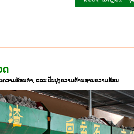
ວດ
້ວຍຄວາມຮ້ອນຕໍ່າ, ແລະ ປັບປຸງຄວາມຕ້ານທານຄວາມຮ້ອນ