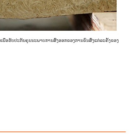
ພື່ອຮັບປະກັນຄຸນນະພາບການສົ່ງອອກຂອງການຂົນສົ່ງແຕ່ລະຄັ້ງຂອງ