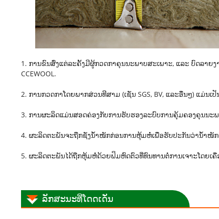
1. ການຂົນສົ່ງແຕ່ລະຄັ້ງມີຜູ້ກວດກາຄຸນນະພາບສະເພາະ, ແລະ ບົດລາ
CCEWOOL.
2. ການກວດກາໂດຍພາກສ່ວນທີສາມ (ເຊັ່ນ SGS, BV, ແລະອື່ນໆ) ແມ່ນເປັນ
3. ການຜະລິດແມ່ນສອດຄ່ອງກັບການຮັບຮອງລະບົບການຄຸ້ມຄອງຄຸນນະພາ
4. ຜະລິດຕະພັນຈະຖືກຊັ່ງນໍ້າໜັກກ່ອນການຫຸ້ມຫໍ່ເພື່ອຮັບປະກັນວ່ານໍ້າ
5. ຜະລິດຕະພັນໄດ້ຖືກຫຸ້ມຫໍ່ດ້ວຍຟິມຫົດຕົວທີ່ທົນທານຕໍ່ການເຈາະໂດຍເຄ
ລັກສະນະທີ່ໂດດເດັ່ນ