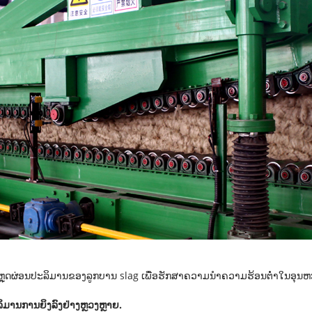
ຼຸດຜ່ອນປະລິມານຂອງລູກບານ slag ເພື່ອຮັກສາຄວາມນຳຄວາມຮ້ອນຕໍ່າໃນອຸນຫະ
ປະລິມານການຍິງລົງຢ່າງຫຼວງຫຼາຍ.