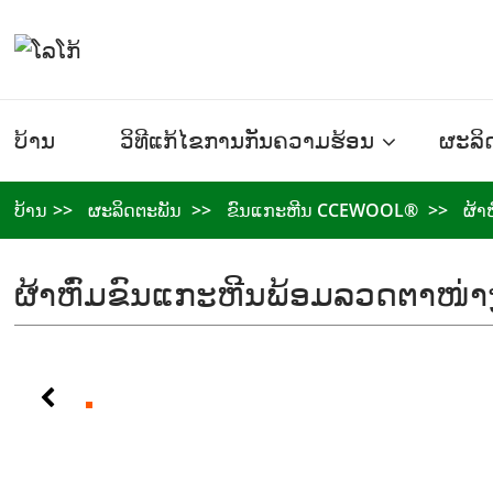
ບ້ານ
ວິທີແກ້ໄຂການກັນຄວາມຮ້ອນ
ຜະລິ
ບ້ານ
ຜະລິດຕະພັນ
ຂົນແກະຫີນ CCEWOOL®
ຜ້າ
ຜ້າຫົ່ມຂົນແກະຫີນພ້ອມລວດຕາໜ່າ