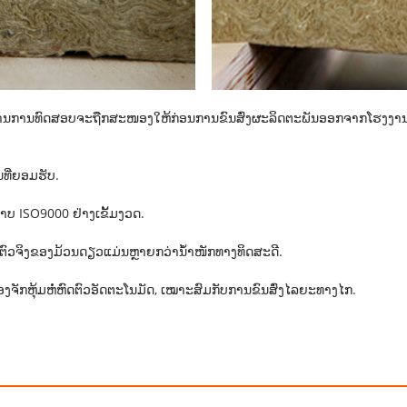
ຍງານການທົດສອບຈະຖືກສະໜອງໃຫ້ກ່ອນການຂົນສົ່ງຜະລິດຕະພັນອອກຈາກໂຮງງານເ
ທີ່ຍອມຮັບ.
ບ ISO9000 ຢ່າງເຂັ້ມງວດ.
ໜັກຕົວຈິງຂອງມ້ວນດຽວແມ່ນຫຼາຍກວ່ານໍ້າໜັກທາງທິດສະດີ.
ື່ອງຈັກຫຸ້ມຫໍ່ຫົດຕົວອັດຕະໂນມັດ, ເໝາະສົມກັບການຂົນສົ່ງໄລຍະທາງໄກ.