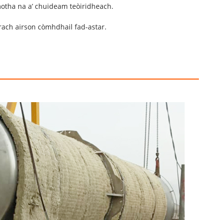
otha na a’ chuideam teòiridheach.
rach airson còmhdhail fad-astar.