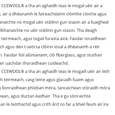
e CCEWOOL® a tha an aghaidh teas le mogal uèir air a
 air a dhèanamh le faireachdainn clòimhe cloiche agus
naichte no mogal uèir stàilinn gun staoin air a fuaigheal
halbhanaichte no uèir stàilinn gun staoin. Tha deagh
​​teirmeach, agus togail furasta aice. Faodar toraidhean
ch agus den t-seòrsa clòirin ìosal a dhèanamh a rèir
. Faodar foil alùmanaim, clò fiberglass, agus stuthan
is air uachdar thoraidhean cuideachd.
e CCEWOOL® a tha an aghaidh teas le mogaill uèir air leth
h teirmeach, casg teine ​​agus glacadh fuaim agus
 lìonraidhean phìoban mòra, tancaichean stòraidh mòra
ean, agus ductan èadhair. Tha e gu sònraichte
an le teòthachd agus crith àrd no far a bheil feum air ìre