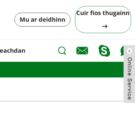
Cuir fios thugainn
Mu ar deidhinn
eachdan