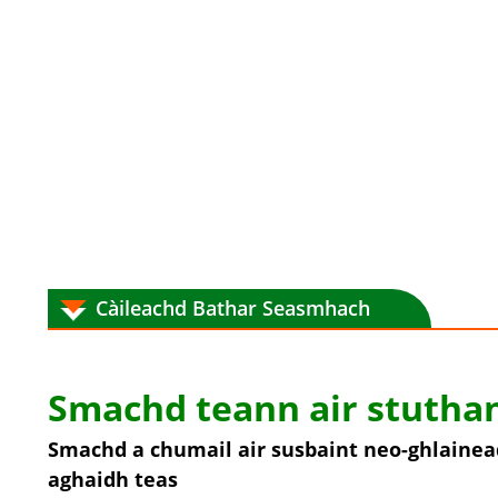
Càileachd Bathar Seasmhach
Smachd teann air stutha
Smachd a chumail air susbaint neo-ghlainea
aghaidh teas