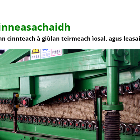
cinneasachaidh
n cinnteach à giùlan teirmeach ìosal, agus leasa