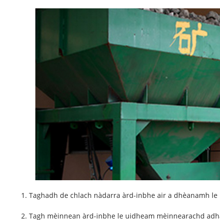
1. Taghadh de chlach nàdarra àrd-inbhe air a dhèanamh le 
2. Tagh mèinnean àrd-inbhe le uidheam mèinnearachd adha