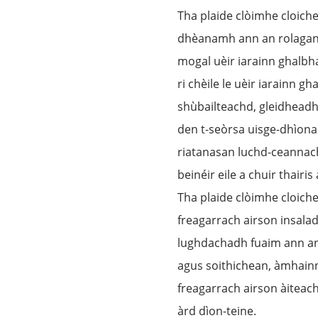
Tha plaide clòimhe cloich
dhèanamh ann an rolagan,
mogal uèir iarainn ghalbha
ri chèile le uèir iarainn g
shùbailteachd, gleidheadh 
den t-seòrsa uisge-dhìona
riatanasan luchd-ceannach
beinéir eile a chuir thair
Tha plaide clòimhe cloich
freagarrach airson insalad
lughdachadh fuaim ann an
agus soithichean, àmhainn
freagarrach airson àiteach
àrd dìon-teine.