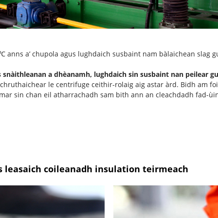
℃ anns a’ chupola agus lughdaich susbaint nam bàlaichean slag gu
us snàithleanan a dhèanamh, lughdaich sin susbaint nan peilear g
ruthaichear le centrifuge ceithir-rolaig aig astar àrd. Bidh am f
ar sin chan eil atharrachadh sam bith ann an cleachdadh fad-ùine
 leasaich coileanadh insulation teirmeach