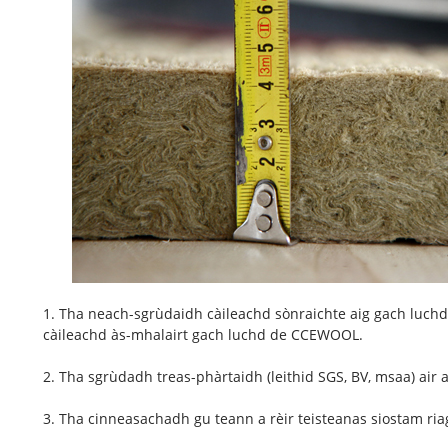
1. Tha neach-sgrùdaidh càileachd sònraichte aig gach luch
càileachd às-mhalairt gach luchd de CCEWOOL.
2. Tha sgrùdadh treas-phàrtaidh (leithid SGS, BV, msaa) air a
3. Tha cinneasachadh gu teann a rèir teisteanas siostam ri