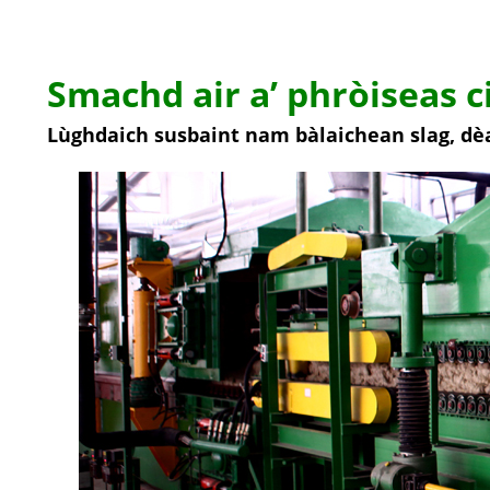
Smachd air a’ phròiseas 
Lùghdaich susbaint nam bàlaichean slag, dèa