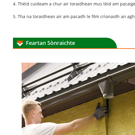
4. Thèid cuideam a chur air toraidhean mus tèid am pacaig
5. Tha na toraidhean air am pacadh le film crìonaidh an agh
Feartan Sònraichte