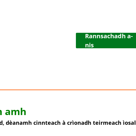
Rannsachadh a-
nis
n amh
d, dèanamh cinnteach à crìonadh teirmeach ìosal