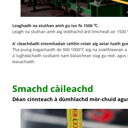
Leaghadh na stuthan amh gu tur fo 1500 ℃.
Leagh na stuthan amh aig teòthachd àrd timcheall air 1500 
A’ cleachdadh snìomhadair ceithir-rolair aig astar luath g
Tha puing bogachaidh de 900-1000°C aig na snàithleanan a ch
a’ lughdachadh susbaint nam bàlaichean slag gu mòr, agus m
leasachadh.
Smachd càileachd
Dèan cinnteach à dùmhlachd mòr-chuid agus