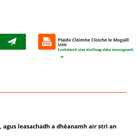
Plaide Clòimhe Cloiche le Mogaill
Uèir
Luchdaich sìos duilleag dàta teicnigeach
, agus leasachadh a dhèanamh air strì an