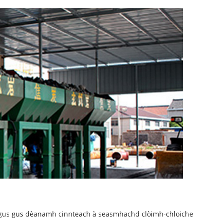
agus gus dèanamh cinnteach à seasmhachd clòimh-chloiche