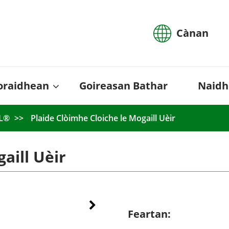
Cànan
oraidhean
Goireasan Bathar
Naidh
OL®
Plaide Clòimhe Cloiche le Mogaill Uèir
aill Uèir
Feartan: