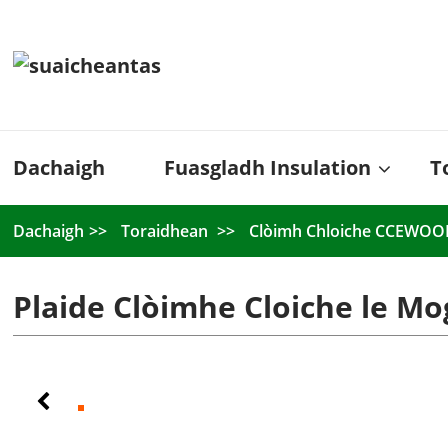
Dachaigh
Fuasgladh Insulation
T
Dachaigh
Toraidhean
Clòimh Chloiche CCEWO
Plaide Clòimhe Cloiche le Mog