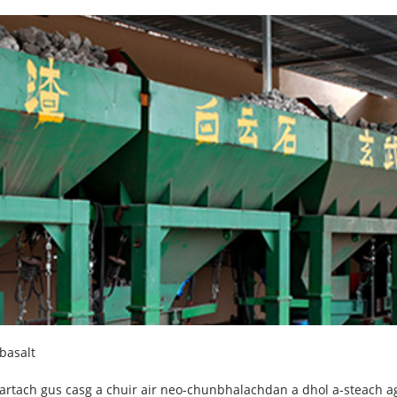
basalt
rtach gus casg a chuir air neo-chunbhalachdan a dhol a-steach 