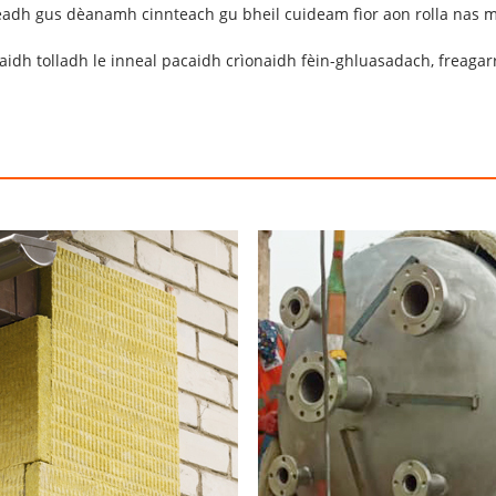
eadh gus dèanamh cinnteach gu bheil cuideam fìor aon rolla nas m
aidh tolladh le inneal pacaidh crìonaidh fèin-ghluasadach, freagar