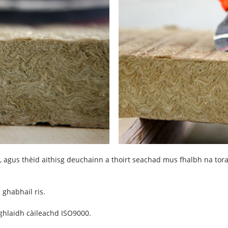
d, agus thèid aithisg deuchainn a thoirt seachad mus fhalbh na t
 ghabhail ris.
aghlaidh càileachd ISO9000.