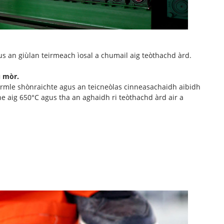
s an giùlan teirmeach ìosal a chumail aig teòthachd àrd.
u mòr.
oirmle shònraichte agus an teicneòlas cinneasachaidh aibidh
 aig 650°C agus tha an aghaidh ri teòthachd àrd air a