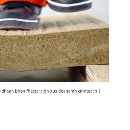
oraidhean bhon fhactaraidh gus dèanamh cinnteach à