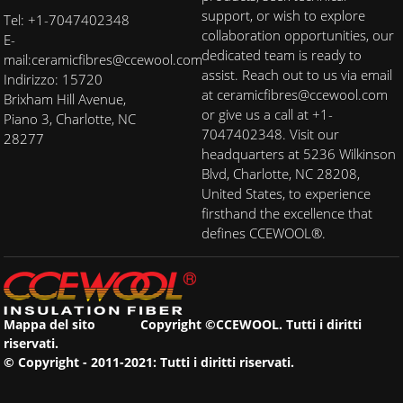
support, or wish to explore
Tel: +1-7047402348
collaboration opportunities, our
E-
dedicated team is ready to
mail:
ceramicfibres@ccewool.com
assist. Reach out to us via email
Indirizzo: 15720
at ceramicfibres@ccewool.com
Brixham Hill Avenue,
or give us a call at +1-
Piano 3, Charlotte, NC
7047402348. Visit our
28277
headquarters at 5236 Wilkinson
Blvd, Charlotte, NC 28208,
United States, to experience
firsthand the excellence that
defines CCEWOOL®.
Mappa del sito
Copyright ©CCEWOOL. Tutti i diritti
riservati.
© Copyright - 2011-2021: Tutti i diritti riservati.